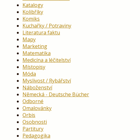
Katalogy
Kolibříky
Komiks
Kuchařky / Potraviny
Literatura faktu
Mapy
Marketing
Matematika
Medicína a léčitelství
Místopisy
Móda
Myslivost / Rybářství
Náboženství
Německá - Deutsche Bücher
Odborné
Omalovánky
Orbis
Osobnosti
Partitury
Pedagogika