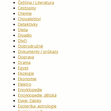
Čeština / Literatura
Cestopisy
Chemie
Chovatelství
Detektivky
Dieta
Divadlo
Dívčí
Dobrodružné
Dokumenty / průkazy
Doprava
Drama
Egypt
Ekologie
Ekonomie
Elektro
Encyklopedie
Encyklopedie, dětská
Eseje, články
Esoterika, astrologie