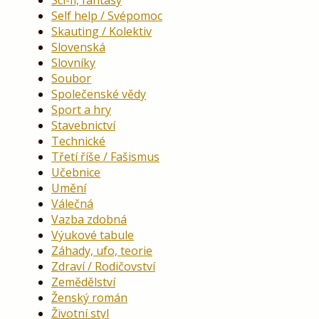
Sci-fi, fantasy
Self help / Svépomoc
Skauting / Kolektiv
Slovenská
Slovníky
Soubor
Společenské vědy
Sport a hry
Stavebnictví
Technické
Třetí říše / Fašismus
Učebnice
Umění
Válečná
Vazba zdobná
Výukové tabule
Záhady, ufo, teorie
Zdraví / Rodičovství
Zemědělství
Ženský román
Životní styl