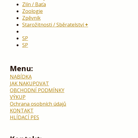
Zlín / Baťa
Zoologie
Zpěvník
Starožitnosti / Sběratelství
SP
SP
Menu:
NABÍDKA
JAK NAKUPOVAT
OBCHODNÍ PODMÍNKY
VÝKUP
Ochrana osobních údajů
KONTAKT
HLÍDACÍ PES