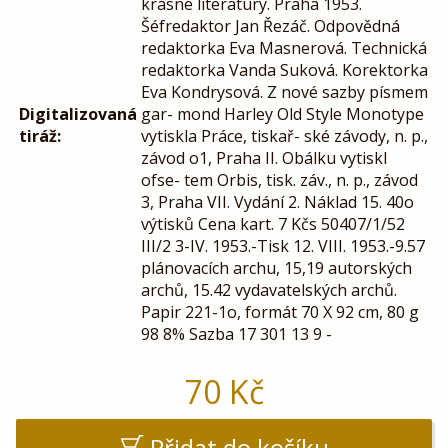
krásné literatury. Praha 1953.
Šéfredaktor Jan Řezáč. Odpovědná
redaktorka Eva Masnerová. Technická
redaktorka Vanda Suková. Korektorka
Eva Kondrysová. Z nové sazby písmem
Digitalizovaná
gar- mond Harley Old Style Monotype
tiráž:
vytiskla Práce, tiskař- ské závody, n. p.,
závod o1, Praha II. Obálku vytiskl
ofse- tem Orbis, tisk. záv., n. p., závod
3, Praha VII. Vydání 2. Náklad 15. 40o
výtisků Cena kart. 7 Kčs 50407/1/52
III/2 3-IV. 1953.-Tisk 12. VIII. 1953.-9.57
plánovacích archu, 15,19 autorských
archů, 15.42 vydavatelských archů.
Papir 221-1o, formát 70 X 92 cm, 80 g
98 8% Sazba 17 301 13 9 -
70
Kč
Přidat do košíku