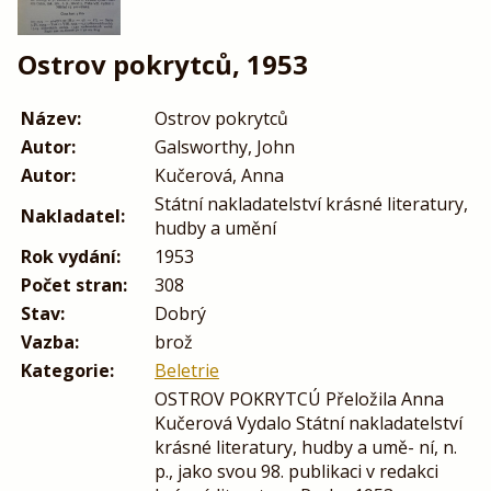
Ostrov pokrytců, 1953
Název:
Ostrov pokrytců
Autor:
Galsworthy, John
Autor:
Kučerová, Anna
Státní nakladatelství krásné literatury,
Nakladatel:
hudby a umění
Rok vydání:
1953
Počet stran:
308
Stav:
Dobrý
Vazba:
brož
Kategorie:
Beletrie
OSTROV POKRYTCÚ Přeložila Anna
Kučerová Vydalo Státní nakladatelství
krásné literatury, hudby a umě- ní, n.
p., jako svou 98. publikaci v redakci