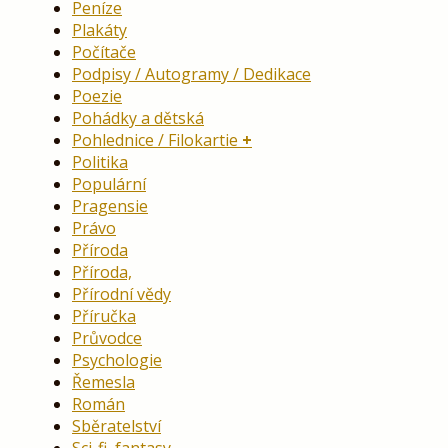
Peníze
Plakáty
Počítače
Podpisy / Autogramy / Dedikace
Poezie
Pohádky a dětská
Pohlednice / Filokartie
Politika
Populární
Pragensie
Právo
Příroda
Příroda,
Přírodní vědy
Příručka
Průvodce
Psychologie
Řemesla
Román
Sběratelství