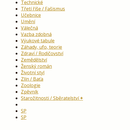
Technické
Třetí říše / Fašismus
Učebnice
Umění
Válečná
Vazba zdobná
Výukové tabule
Záhady, ufo, teorie
Zdraví / Rodičovství
Zemědělství
Ženský román
Životní styl
Zlín / Baťa
Zoologie
Zpěvník
Starožitnosti / Sběratelství
SP
SP