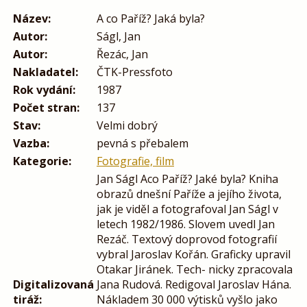
Název:
A co Paříž? Jaká byla?
Autor:
Ságl, Jan
Autor:
Řezác, Jan
Nakladatel:
ČTK-Pressfoto
Rok vydání:
1987
Počet stran:
137
Stav:
Velmi dobrý
Vazba:
pevná s přebalem
Kategorie:
Fotografie, film
Jan Ságl Aco Paříž? Jaké byla? Kniha
obrazů dnešní Paříže a jejího života,
jak je viděl a fotografoval Jan Ságl v
letech 1982/1986. Slovem uvedl Jan
Rezáč. Textový doprovod fotografií
vybral Jaroslav Kořán. Graficky upravil
Otakar Jiránek. Tech- nicky zpracovala
Digitalizovaná
Jana Rudová. Redigoval Jaroslav Hána.
tiráž:
Nákladem 30 000 výtisků vyšlo jako