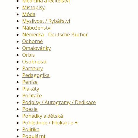
Medicína a léčitelství
Místopisy
Móda
Myslivost / Rybářství
Náboženství
Německá - Deutsche Bücher
Odborné
Omalovánky
Orbis
Osobnosti
Partitury
Pedagogika
Peníze
Plakáty
Počítače
Podpisy / Autogramy / Dedikace
Poezie
Pohádky a dětská
Pohlednice / Filokartie
Politika
Populární