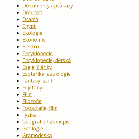
Dokumenty / průkazy
Doprava
Drama
Egypt
Ekologie
Ekonomie
Elektro
Encyklopedie
Encyklopedie, dětská
Eseje, články
Esoterika, astrologie
Fantasy, sci-fi
Fejetony
Film
Filozofie
Fotografie, film
Fyzika
Geografie / Zeměpis
Geologie
Gramodeska