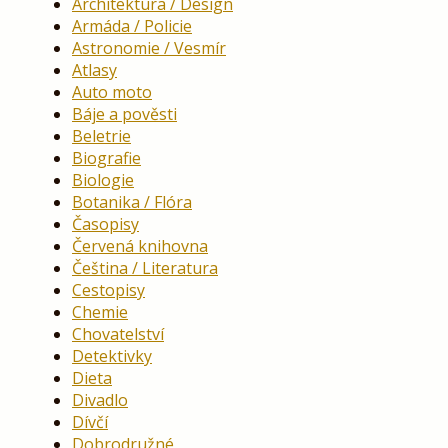
Architektura / Design
Armáda / Policie
Astronomie / Vesmír
Atlasy
Auto moto
Báje a pověsti
Beletrie
Biografie
Biologie
Botanika / Flóra
Časopisy
Červená knihovna
Čeština / Literatura
Cestopisy
Chemie
Chovatelství
Detektivky
Dieta
Divadlo
Dívčí
Dobrodružné