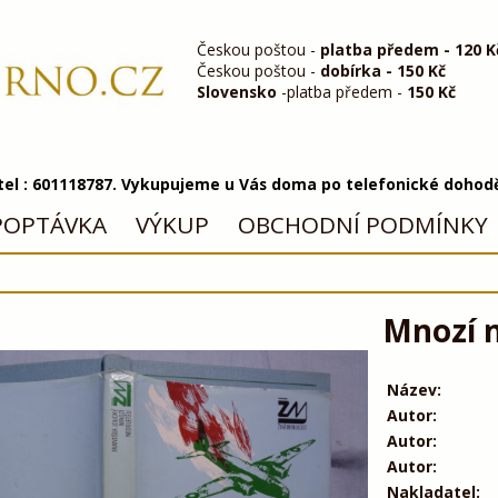
Českou poštou -
platba předem - 120 K
Českou poštou -
dobírka - 150 Kč
Slovensko
-platba předem -
150 Kč
 tel : 601118787. Vykupujeme u Vás doma po telefonické dohod
POPTÁVKA
VÝKUP
OBCHODNÍ PODMÍNKY
Mnozí n
Název:
Autor:
Autor:
Autor:
Nakladatel: