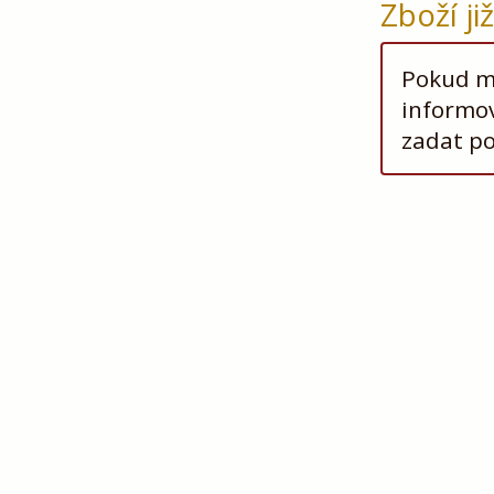
Zboží ji
Pokud má
informov
zadat p