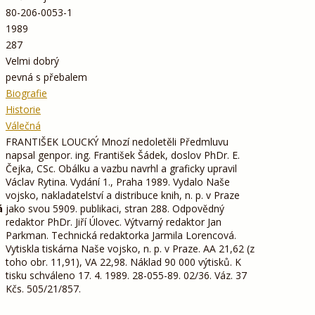
80-206-0053-1
1989
287
Velmi dobrý
pevná s přebalem
Biografie
Historie
Válečná
FRANTIŠEK LOUCKÝ Mnozí nedoletěli Předmluvu
napsal genpor. ing. František Šádek, doslov PhDr. E.
Čejka, CSc. Obálku a vazbu navrhl a graficky upravil
Václav Rytina. Vydání 1., Praha 1989. Vydalo Naše
vojsko, nakladatelství a distribuce knih, n. p. v Praze
á
jako svou 5909. publikaci, stran 288. Odpovědný
redaktor PhDr. Jiří Úlovec. Výtvarný redaktor Jan
Parkman. Technická redaktorka Jarmila Lorencová.
Vytiskla tiskárna Naše vojsko, n. p. v Praze. AA 21,62 (z
toho obr. 11,91), VA 22,98. Náklad 90 000 výtisků. K
tisku schváleno 17. 4. 1989. 28-055-89. 02/36. Váz. 37
Kčs. 505/21/857.