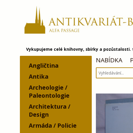
Vykupujeme celé knihovny, sbírky a pozůstalosti.
NABÍDKA
Angličtina
Antika
Archeologie /
Paleontologie
Architektura /
Design
Armáda / Policie