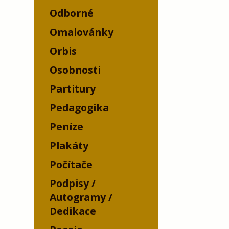
Odborné
Omalovánky
Orbis
Osobnosti
Partitury
Pedagogika
Peníze
Plakáty
Počítače
Podpisy /
Autogramy /
Dedikace