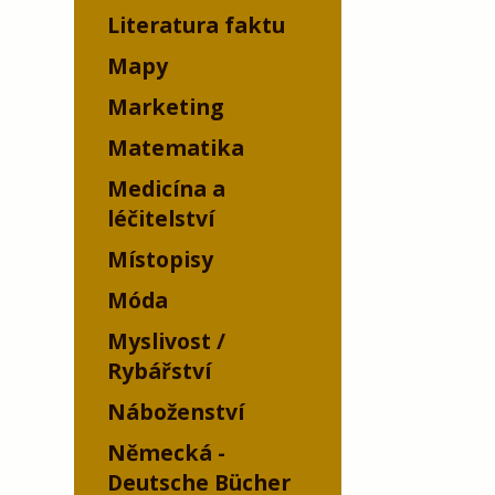
Literatura faktu
Mapy
Marketing
Matematika
Medicína a
léčitelství
Místopisy
Móda
Myslivost /
Rybářství
Náboženství
Německá -
Deutsche Bücher