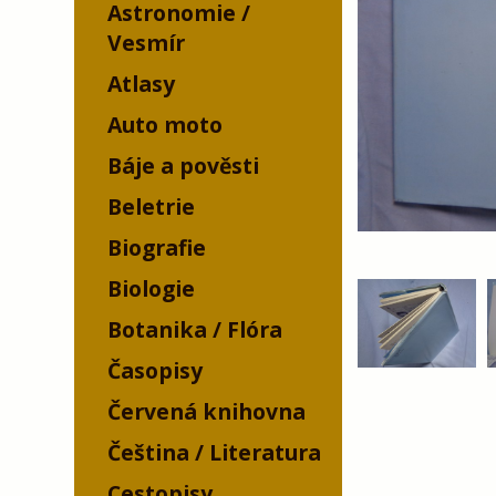
Astronomie /
Vesmír
Atlasy
Auto moto
Báje a pověsti
Beletrie
Biografie
Biologie
Botanika / Flóra
Časopisy
Červená knihovna
Čeština / Literatura
Cestopisy