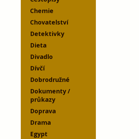
Chemie
Chovatelství
Detektivky
Dieta
Divadlo
Dívčí
Dobrodružné
Dokumenty /
průkazy
Doprava
Drama
Egypt