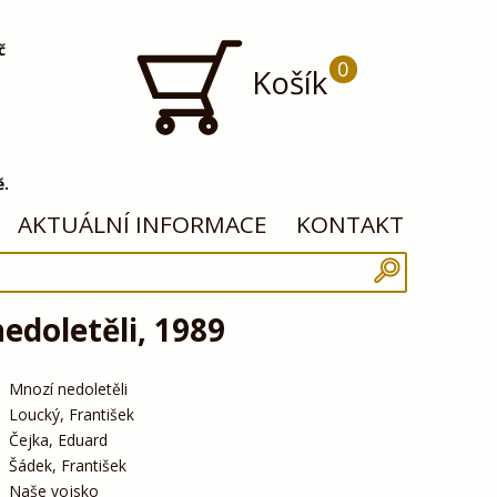
č
0
Košík
ě.
AKTUÁLNÍ INFORMACE
KONTAKT
edoletěli, 1989
Mnozí nedoletěli
Loucký, František
Čejka, Eduard
Šádek, František
Naše vojsko