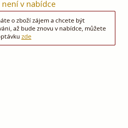
ž není v nabídce
te o zboží zájem a chcete být
áni, až bude znovu v nabídce, můžete
optávku
zde