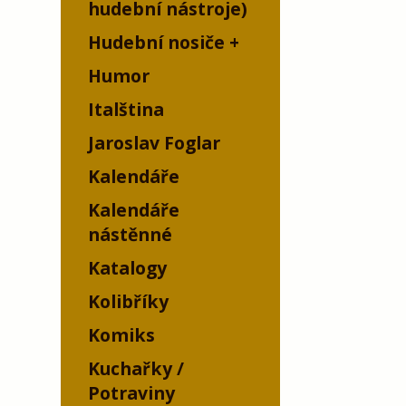
hudební nástroje)
Hudební nosiče
Humor
Italština
Jaroslav Foglar
Kalendáře
Kalendáře
nástěnné
Katalogy
Kolibříky
Komiks
Kuchařky /
Potraviny