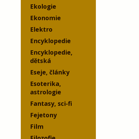
Ekologie
Ekonomie
Elektro
Encyklopedie
Encyklopedie,
dětská
Eseje, články
Esoterika,
astrologie
Fantasy, sci-fi
Fejetony
Film
Filozofie