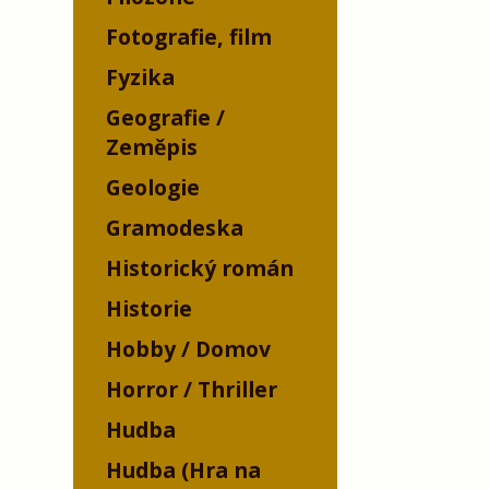
Fotografie, film
Fyzika
Geografie /
Zeměpis
Geologie
Gramodeska
Historický román
Historie
Hobby / Domov
Horror / Thriller
Hudba
Hudba (Hra na