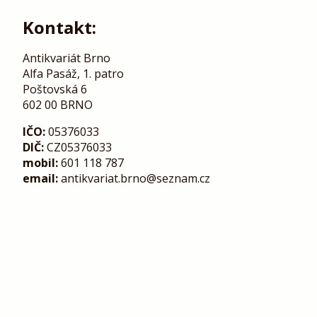
Kontakt:
Antikvariát Brno
Alfa Pasáž, 1. patro
Poštovská 6
602 00 BRNO
IČO:
05376033
DIČ:
CZ05376033
mobil:
601 118 787
email:
antikvariat.brno@seznam.cz