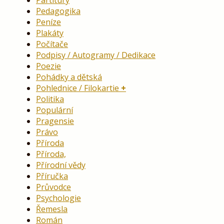
Pedagogika
Peníze
Plakáty
Počítače
Podpisy / Autogramy / Dedikace
Poezie
Pohádky a dětská
Pohlednice / Filokartie
Politika
Populární
Pragensie
Právo
Příroda
Příroda,
Přírodní vědy
Příručka
Průvodce
Psychologie
Řemesla
Román