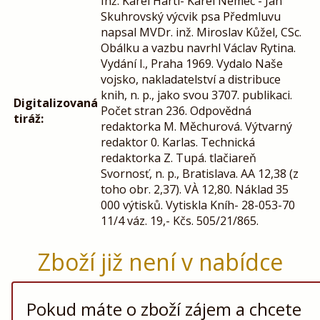
Inž. Karel Hartl- Karel Němec - Jan
Skuhrovský výcvik psa Předmluvu
napsal MVDr. inž. Miroslav Kůžel, CSc.
Obálku a vazbu navrhl Václav Rytina.
Vydání I., Praha 1969. Vydalo Naše
vojsko, nakladatelství a distribuce
knih, n. p., jako svou 3707. publikaci.
Digitalizovaná
Počet stran 236. Odpovědná
tiráž:
redaktorka M. Měchurová. Výtvarný
redaktor 0. Karlas. Technická
redaktorka Z. Tupá. tlačiareň
Svornosť, n. p., Bratislava. AA 12,38 (z
toho obr. 2,37). VÀ 12,80. Náklad 35
000 výtisků. Vytiskla Kníh- 28-053-70
11/4 váz. 19,- Kčs. 505/21/865.
Zboží již není v nabídce
Pokud máte o zboží zájem a chcete