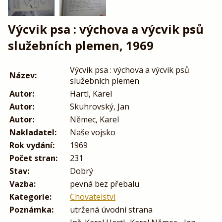
Výcvik psa : výchova a výcvik psů
služebních plemen, 1969
Výcvik psa : výchova a výcvik psů
Název:
služebních plemen
Autor:
Hartl, Karel
Autor:
Skuhrovský, Jan
Autor:
Němec, Karel
Nakladatel:
Naše vojsko
Rok vydání:
1969
Počet stran:
231
Stav:
Dobrý
Vazba:
pevná bez přebalu
Kategorie:
Chovatelství
Poznámka:
utržená úvodní strana