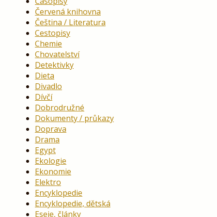
Časopisy
Červená knihovna
Čeština / Literatura
Cestopisy
Chemie
Chovatelství
Detektivky
Dieta
Divadlo
Dívčí
Dobrodružné
Dokumenty / průkazy
Doprava
Drama
Egypt
Ekologie
Ekonomie
Elektro
Encyklopedie
Encyklopedie, dětská
Eseje, články