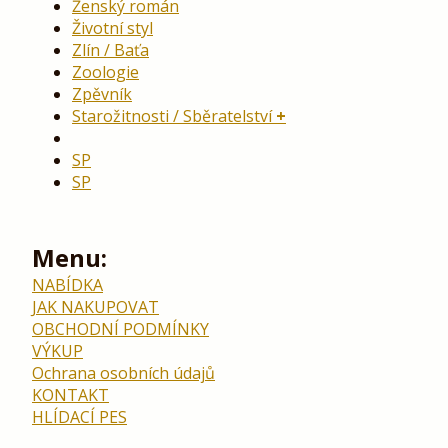
Ženský román
Životní styl
Zlín / Baťa
Zoologie
Zpěvník
Starožitnosti / Sběratelství
SP
SP
Menu:
NABÍDKA
JAK NAKUPOVAT
OBCHODNÍ PODMÍNKY
VÝKUP
Ochrana osobních údajů
KONTAKT
HLÍDACÍ PES