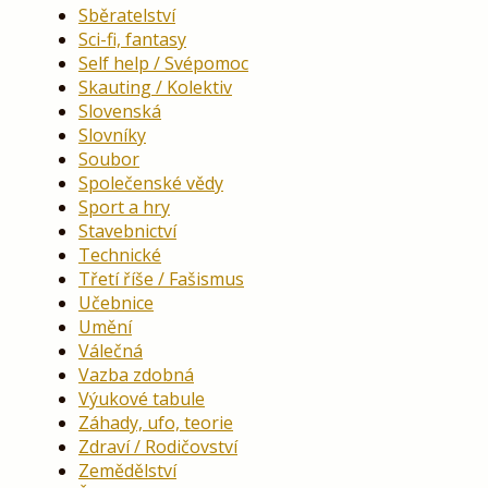
Sběratelství
Sci-fi, fantasy
Self help / Svépomoc
Skauting / Kolektiv
Slovenská
Slovníky
Soubor
Společenské vědy
Sport a hry
Stavebnictví
Technické
Třetí říše / Fašismus
Učebnice
Umění
Válečná
Vazba zdobná
Výukové tabule
Záhady, ufo, teorie
Zdraví / Rodičovství
Zemědělství