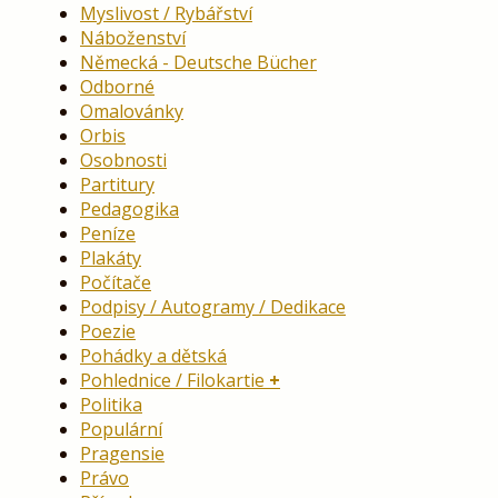
Myslivost / Rybářství
Náboženství
Německá - Deutsche Bücher
Odborné
Omalovánky
Orbis
Osobnosti
Partitury
Pedagogika
Peníze
Plakáty
Počítače
Podpisy / Autogramy / Dedikace
Poezie
Pohádky a dětská
Pohlednice / Filokartie
Politika
Populární
Pragensie
Právo