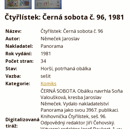
Čtyřlístek: Černá sobota č. 96, 1981
Název:
Čtyřlístek: Černá sobota č. 96
Autor:
Němeček Jaroslav
Nakladatel:
Panorama
Rok vydání:
1981
Počet stran:
34
Stav:
Horší, potrhaná obálka
Vazba:
sešit
Kategorie:
Komiks
ČERNÁ SOBOTA. Obálku navrhla Soña
Valoušková, kresba Jaroslav
Němeček. Vydalo nakladatelství
Panorama jako svou 3967. publikaci.
Knihovnička Čtyřlístek, seš. 96.
Digitalizovaná
Odpovědný redaktor Jiří Čehovský.
tiráž:
Výtvarný redaktor Josef Paukert. 1. vy-