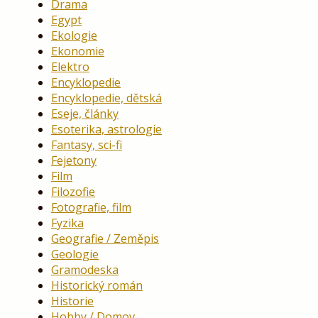
Drama
Egypt
Ekologie
Ekonomie
Elektro
Encyklopedie
Encyklopedie, dětská
Eseje, články
Esoterika, astrologie
Fantasy, sci-fi
Fejetony
Film
Filozofie
Fotografie, film
Fyzika
Geografie / Zeměpis
Geologie
Gramodeska
Historický román
Historie
Hobby / Domov