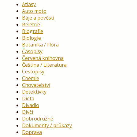
Atlasy
Auto moto
Báje a pověsti
Beletrie
Biografie
Biologie
Botanika / Flóra
Časopisy
Červená knihovna
Čeština / Literatura
Cestopisy
Chemie
Chovatelství
Detektivky
Dieta
Divadlo
Dívčí
Dobrodružné
Dokumenty / průkazy
Doprava