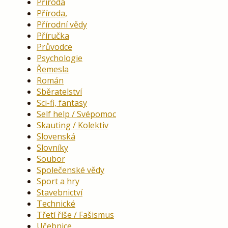
Příroda
Příroda,
Přírodní vědy
Příručka
Průvodce
Psychologie
Řemesla
Román
Sběratelství
Sci-fi, fantasy
Self help / Svépomoc
Skauting / Kolektiv
Slovenská
Slovníky
Soubor
Společenské vědy
Sport a hry
Stavebnictví
Technické
Třetí říše / Fašismus
Učebnice