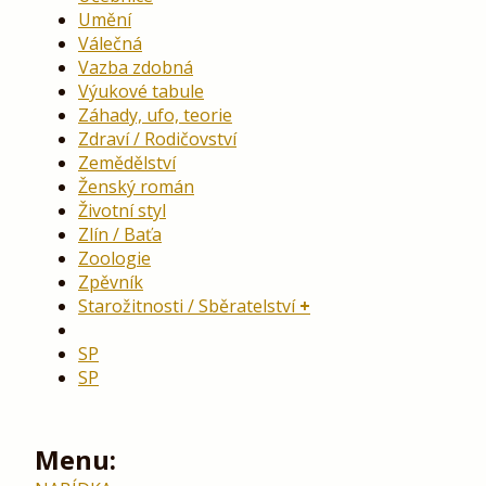
Umění
Válečná
Vazba zdobná
Výukové tabule
Záhady, ufo, teorie
Zdraví / Rodičovství
Zemědělství
Ženský román
Životní styl
Zlín / Baťa
Zoologie
Zpěvník
Starožitnosti / Sběratelství
SP
SP
Menu: