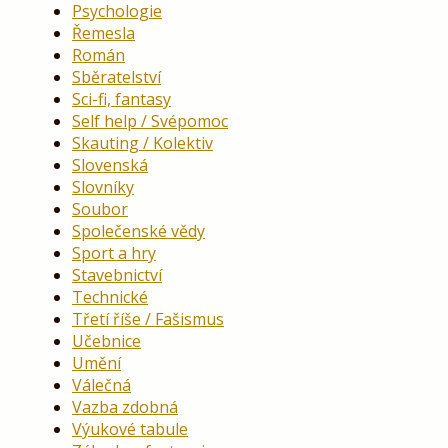
Psychologie
Řemesla
Román
Sběratelství
Sci-fi, fantasy
Self help / Svépomoc
Skauting / Kolektiv
Slovenská
Slovníky
Soubor
Společenské vědy
Sport a hry
Stavebnictví
Technické
Třetí říše / Fašismus
Učebnice
Umění
Válečná
Vazba zdobná
Výukové tabule