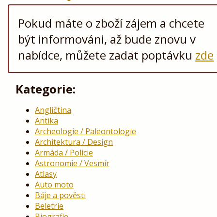
Pokud máte o zboží zájem a chcete
být informováni, až bude znovu v
nabídce, můžete zadat poptávku
zde
Kategorie:
Angličtina
Antika
Archeologie / Paleontologie
Architektura / Design
Armáda / Policie
Astronomie / Vesmír
Atlasy
Auto moto
Báje a pověsti
Beletrie
Biografie