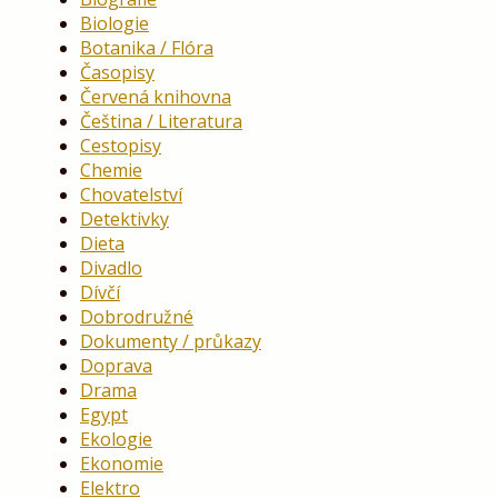
Biologie
Botanika / Flóra
Časopisy
Červená knihovna
Čeština / Literatura
Cestopisy
Chemie
Chovatelství
Detektivky
Dieta
Divadlo
Dívčí
Dobrodružné
Dokumenty / průkazy
Doprava
Drama
Egypt
Ekologie
Ekonomie
Elektro