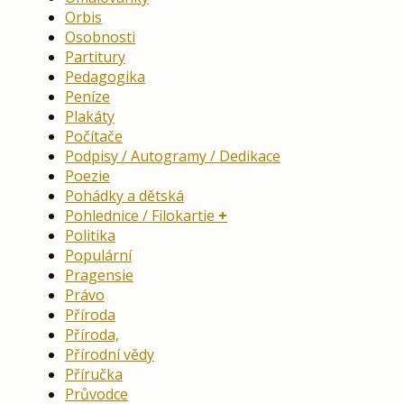
Orbis
Osobnosti
Partitury
Pedagogika
Peníze
Plakáty
Počítače
Podpisy / Autogramy / Dedikace
Poezie
Pohádky a dětská
Pohlednice / Filokartie
Politika
Populární
Pragensie
Právo
Příroda
Příroda,
Přírodní vědy
Příručka
Průvodce