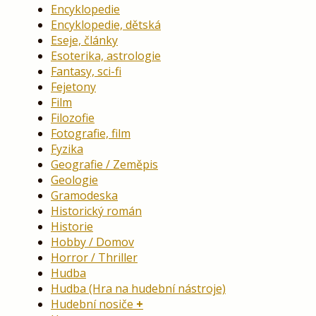
Encyklopedie
Encyklopedie, dětská
Eseje, články
Esoterika, astrologie
Fantasy, sci-fi
Fejetony
Film
Filozofie
Fotografie, film
Fyzika
Geografie / Zeměpis
Geologie
Gramodeska
Historický román
Historie
Hobby / Domov
Horror / Thriller
Hudba
Hudba (Hra na hudební nástroje)
Hudební nosiče