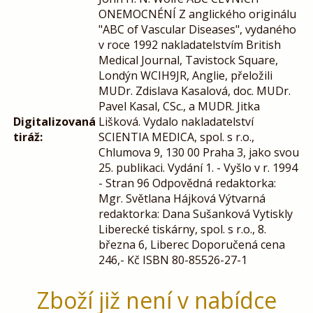
ONEMOCNÉNÍ Z anglického originálu
"ABC of Vascular Diseases", vydaného
v roce 1992 nakladatelstvím British
Medical Journal, Tavistock Square,
Londýn WCIH9JR, Anglie, přeložili
MUDr. Zdislava Kasalová, doc. MUDr.
Pavel Kasal, CSc., a MUDR. Jitka
Digitalizovaná
Lišková. Vydalo nakladatelství
tiráž:
SCIENTIA MEDICA, spol. s r.o.,
Chlumova 9, 130 00 Praha 3, jako svou
25. publikaci. Vydání 1. - Vyšlo v r. 1994
- Stran 96 Odpovědná redaktorka:
Mgr. Světlana Hájková Výtvarná
redaktorka: Dana Sušanková Vytiskly
Liberecké tiskárny, spol. s r.o., 8.
března 6, Liberec Doporučená cena
246,- Kč ISBN 80-85526-27-1
Zboží již není v nabídce