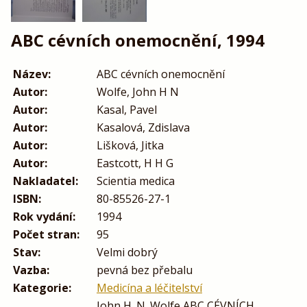
ABC cévních onemocnění, 1994
Název:
ABC cévních onemocnění
Autor:
Wolfe, John H N
Autor:
Kasal, Pavel
Autor:
Kasalová, Zdislava
Autor:
Lišková, Jitka
Autor:
Eastcott, H H G
Nakladatel:
Scientia medica
ISBN:
80-85526-27-1
Rok vydání:
1994
Počet stran:
95
Stav:
Velmi dobrý
Vazba:
pevná bez přebalu
Kategorie:
Medicína a léčitelství
John H. N. Wolfe ABC CÉVNÍCH