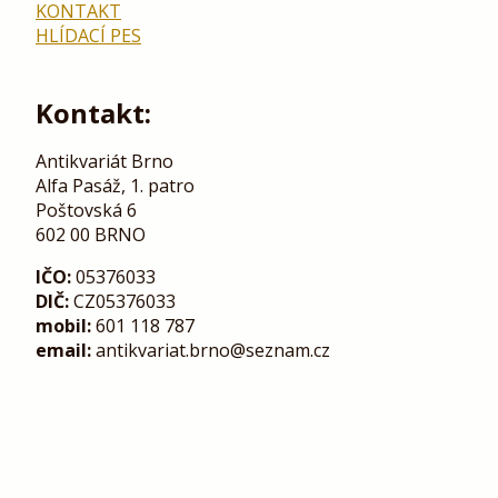
KONTAKT
HLÍDACÍ PES
Kontakt:
Antikvariát Brno
Alfa Pasáž, 1. patro
Poštovská 6
602 00 BRNO
IČO:
05376033
DIČ:
CZ05376033
mobil:
601 118 787
email:
antikvariat.brno@seznam.cz