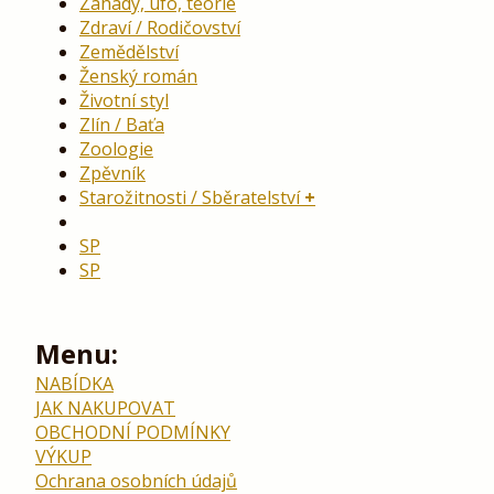
Záhady, ufo, teorie
Zdraví / Rodičovství
Zemědělství
Ženský román
Životní styl
Zlín / Baťa
Zoologie
Zpěvník
Starožitnosti / Sběratelství
SP
SP
Menu:
NABÍDKA
JAK NAKUPOVAT
OBCHODNÍ PODMÍNKY
VÝKUP
Ochrana osobních údajů