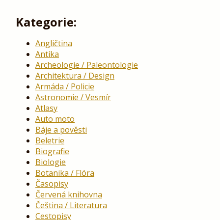
Kategorie:
Angličtina
Antika
Archeologie / Paleontologie
Architektura / Design
Armáda / Policie
Astronomie / Vesmír
Atlasy
Auto moto
Báje a pověsti
Beletrie
Biografie
Biologie
Botanika / Flóra
Časopisy
Červená knihovna
Čeština / Literatura
Cestopisy