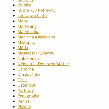
Komiks
Kuchařky / Potraviny
Literatura faktu
Mapy
Marketing
Matematika
Medicína a léčitelství
Místopisy
Móda
Myslivost / Rybářství
Náboženství
Německá - Deutsche Bücher
Odborné
Omalovánky
Orbis
Osobnosti
Partitury
Pedagogika
Peníze
Plakáty