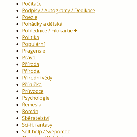
Počítače
Podpisy / Autogramy / Dedikace
Poezie
Pohádky a dětská
Pohlednice / Filokartie
Politika
Populární
Pragensie
Právo
Příroda
Příroda,
Přírodní vědy
Příručka
Průvodce
Psychologie
Řemesla
Román
Sběratelství
Sci-fi, fantasy
Self help / Svépomoc