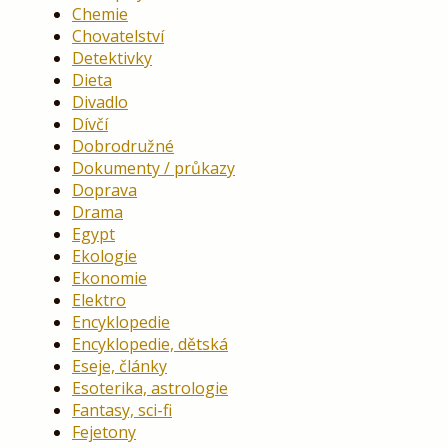
Chemie
Chovatelství
Detektivky
Dieta
Divadlo
Dívčí
Dobrodružné
Dokumenty / průkazy
Doprava
Drama
Egypt
Ekologie
Ekonomie
Elektro
Encyklopedie
Encyklopedie, dětská
Eseje, články
Esoterika, astrologie
Fantasy, sci-fi
Fejetony