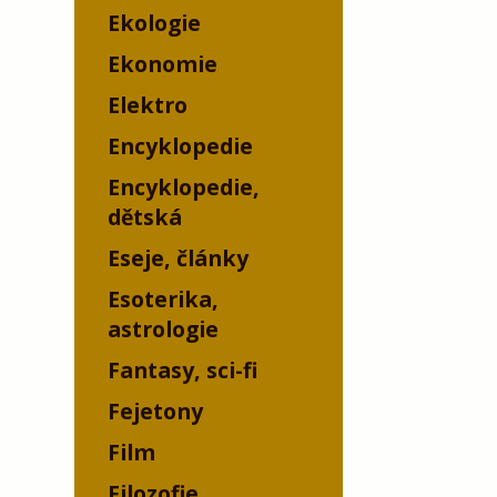
Ekologie
Ekonomie
Elektro
Encyklopedie
Encyklopedie,
dětská
Eseje, články
Esoterika,
astrologie
Fantasy, sci-fi
Fejetony
Film
Filozofie