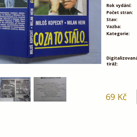
Rok vydání:
Počet stran:
Stav:
Vazba:
Kategorie:
Digitalizovan
tiráž:
69
Kč