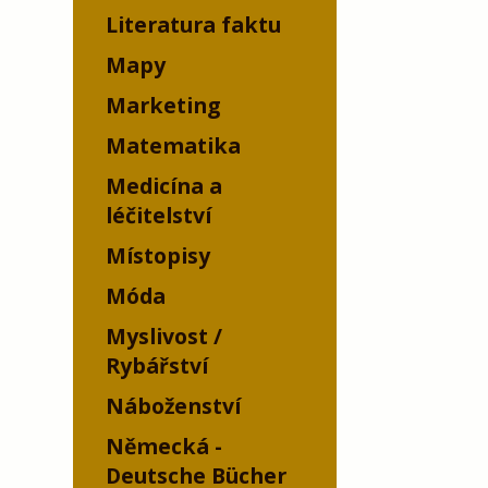
Literatura faktu
Mapy
Marketing
Matematika
Medicína a
léčitelství
Místopisy
Móda
Myslivost /
Rybářství
Náboženství
Německá -
Deutsche Bücher