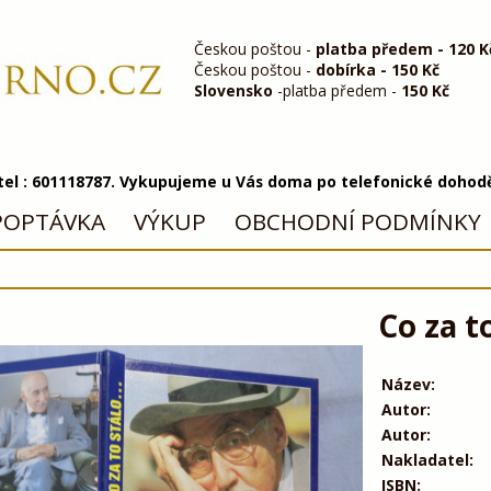
Českou poštou -
platba předem - 120 K
Českou poštou -
dobírka - 150 Kč
Slovensko
-platba předem -
150 Kč
 tel : 601118787. Vykupujeme u Vás doma po telefonické dohod
POPTÁVKA
VÝKUP
OBCHODNÍ PODMÍNKY
Co za to
Název:
Autor:
Autor:
Nakladatel:
ISBN: