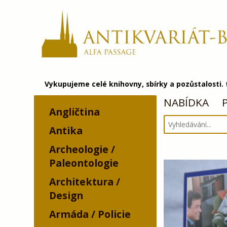
Vykupujeme celé knihovny, sbírky a pozůstalosti.
NABÍDKA
Angličtina
Antika
Archeologie /
Paleontologie
Architektura /
Design
Armáda / Policie