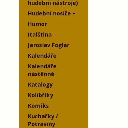
hudební nástroje)
Hudební nosiče
Humor
Italština
Jaroslav Foglar
Kalendáře
Kalendáře
nástěnné
Katalogy
Kolibříky
Komiks
Kuchařky /
Potraviny