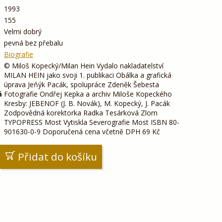
1993
155
Velmi dobrý
pevná bez přebalu
Biografie
© Miloš Kopecký/Milan Hein Vydalo nakladatelství
MILAN HEIN jako svoji 1. publikaci Obálka a grafická
úprava Jeňýk Pacák, spolupráce Zdeněk Šebesta
á
Fotografie Ondřej Kepka a archiv Miloše Kopeckého
Kresby: JEBENOF (J. B. Novák), M. Kopecký, J. Pacák
Zodpovědná korektorka Radka Tesárková Zlom
TYPOPRESS Most Vytiskla Severografie Most ISBN 80-
901630-0-9 Doporučená cena včetně DPH 69 Kč
Přidat do košíku