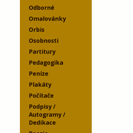
Odborné
Omalovánky
Orbis
Osobnosti
Partitury
Pedagogika
Peníze
Plakáty
Počítače
Podpisy /
Autogramy /
Dedikace