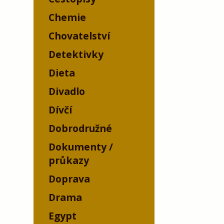
Chemie
Chovatelství
Detektivky
Dieta
Divadlo
Dívčí
Dobrodružné
Dokumenty /
průkazy
Doprava
Drama
Egypt