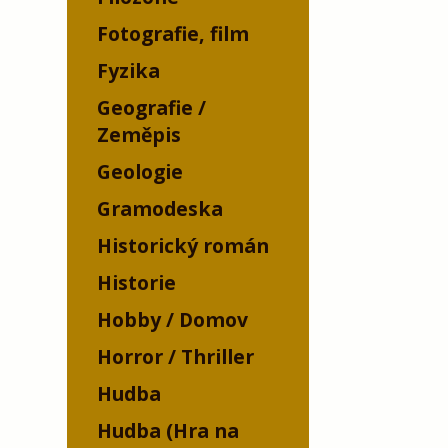
Fotografie, film
Fyzika
Geografie /
Zeměpis
Geologie
Gramodeska
Historický román
Historie
Hobby / Domov
Horror / Thriller
Hudba
Hudba (Hra na