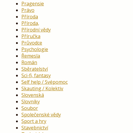
Pragensie
Právo
Příroda
Příroda,
Přírodní vědy
Příručka
Průvodce
Psychologie
Řemesla
Román
Sběratelství
Sci-fi, fantasy
Self help / Svépomoc
Skauting / Kolektiv
Slovenská
Slovníky
Soubor
Společenské vědy
Sport a hry
Stavebnictví