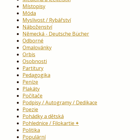
Místopisy
Móda
Myslivost / Rybářství
Náboženství
Německá - Deutsche Bücher
Odborné
Omalovánky
Orbis
Osobnosti
Partitury
Pedagogika
Peníze
Plakáty
Počítače
Podpisy / Autogramy / Dedikace
Poezie
Pohádky a dětská
Pohlednice / Filokartie
Politika
Populární