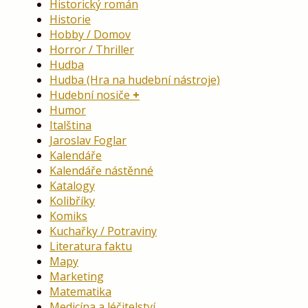
Historický román
Historie
Hobby / Domov
Horror / Thriller
Hudba
Hudba (Hra na hudební nástroje)
Hudební nosiče
Humor
Italština
Jaroslav Foglar
Kalendáře
Kalendáře nástěnné
Katalogy
Kolibříky
Komiks
Kuchařky / Potraviny
Literatura faktu
Mapy
Marketing
Matematika
Medicína a léčitelství