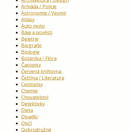
Architektura / Design
Armáda / Policie
Astronomie / Vesmír
Atlasy
Auto moto
Báje a pověsti
Beletrie
Biografie
Biologie
Botanika / Flóra
Časopisy
Červená knihovna
Čeština / Literatura
Cestopisy
Chemie
Chovatelství
Detektivky
Dieta
Divadlo
Dívčí
Dobrodružné