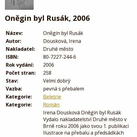
Oněgin byl Rusák, 2006
Název:
Oněgin byl Rusák
Autor:
Dousková, Irena
Nakladatel:
Druhé město
ISBN:
80-7227-244-6
Rok vydání:
2006
Počet stran:
258
Stav:
Velmi dobrý
Vazba:
pevná s přebalem
Kategorie:
Beletrie
Kategorie:
Román
Irena Dousková Oněgin byl Rusák
Vydalo nakladatelství Druhé město v
Brně roku 2006 jako svou 1. publikaci
Ilustrace na přebalu a předsádkách