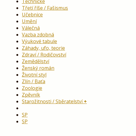
Technické
Třetí říše / Fašismus
Učebnice
Umění
Válečná
Vazba zdobná
Výukové tabule
Záhady, ufo, teorie
Zdraví / Rodičovství
Zemědělství
Ženský román
Životní styl
Zlín / Baťa
Zoologie
Zpěvník
Starožitnosti / Sběratelství
SP
SP