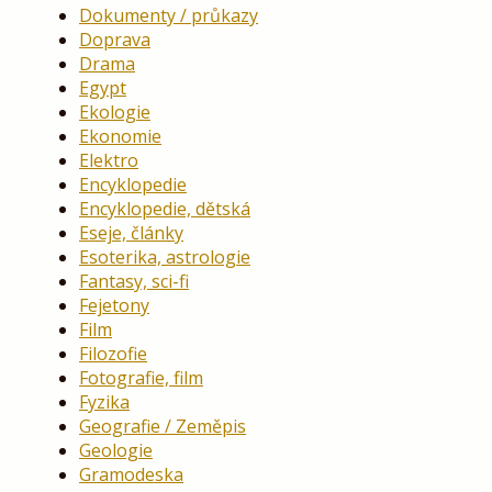
Dokumenty / průkazy
Doprava
Drama
Egypt
Ekologie
Ekonomie
Elektro
Encyklopedie
Encyklopedie, dětská
Eseje, články
Esoterika, astrologie
Fantasy, sci-fi
Fejetony
Film
Filozofie
Fotografie, film
Fyzika
Geografie / Zeměpis
Geologie
Gramodeska