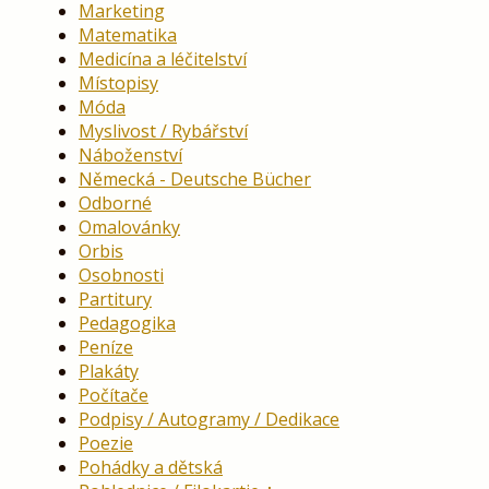
Marketing
Matematika
Medicína a léčitelství
Místopisy
Móda
Myslivost / Rybářství
Náboženství
Německá - Deutsche Bücher
Odborné
Omalovánky
Orbis
Osobnosti
Partitury
Pedagogika
Peníze
Plakáty
Počítače
Podpisy / Autogramy / Dedikace
Poezie
Pohádky a dětská