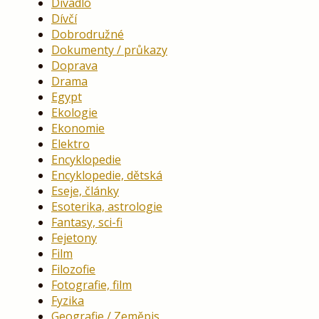
Divadlo
Dívčí
Dobrodružné
Dokumenty / průkazy
Doprava
Drama
Egypt
Ekologie
Ekonomie
Elektro
Encyklopedie
Encyklopedie, dětská
Eseje, články
Esoterika, astrologie
Fantasy, sci-fi
Fejetony
Film
Filozofie
Fotografie, film
Fyzika
Geografie / Zeměpis