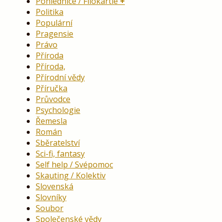
Pohlednice / Filokartie
Politika
Populární
Pragensie
Právo
Příroda
Příroda,
Přírodní vědy
Příručka
Průvodce
Psychologie
Řemesla
Román
Sběratelství
Sci-fi, fantasy
Self help / Svépomoc
Skauting / Kolektiv
Slovenská
Slovníky
Soubor
Společenské vědy