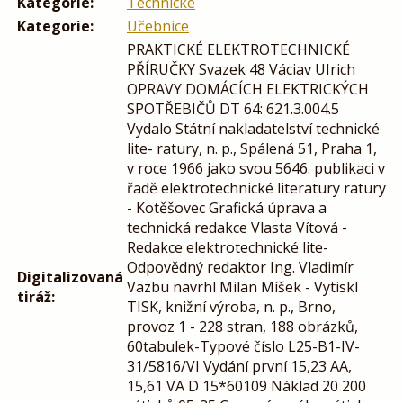
Kategorie:
Technické
Kategorie:
Učebnice
PRAKTICKÉ ELEKTROTECHNICKÉ
PŘÍRUČKY Svazek 48 Váciav UIrich
OPRAVY DOMÁCÍCH ELEKTRICKÝCH
SPOTŘEBIČŮ DT 64: 621.3.004.5
Vydalo Státní nakladatelství technické
lite- ratury, n. p., Spálená 51, Praha 1,
v roce 1966 jako svou 5646. publikaci v
řadě elektrotechnické literatury ratury
- Kotěšovec Grafická úprava a
technická redakce Vlasta Vítová -
Redakce elektrotechnické lite-
Odpovědný redaktor Ing. Vladimír
Digitalizovaná
Vazbu navrhl Milan Míšek - Vytiskl
tiráž:
TISK, knižní výroba, n. p., Brno,
provoz 1 - 228 stran, 188 obrázků,
60tabulek-Typové číslo L25-B1-IV-
31/5816/VI Vydání první 15,23 AA,
15,61 VA D 15*60109 Náklad 20 200