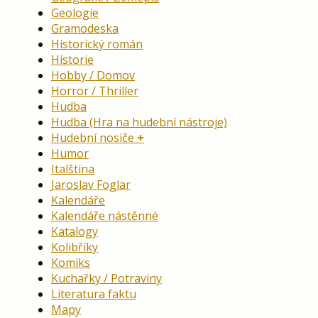
Geologie
Gramodeska
Historický román
Historie
Hobby / Domov
Horror / Thriller
Hudba
Hudba (Hra na hudební nástroje)
Hudební nosiče
Humor
Italština
Jaroslav Foglar
Kalendáře
Kalendáře nástěnné
Katalogy
Kolibříky
Komiks
Kuchařky / Potraviny
Literatura faktu
Mapy