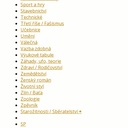
Sport a hry
Stavebnictví
Technické
Třetí říše / Fašismus
Učebnice
Umění
Válečná
Vazba zdobná
Výukové tabule
Záhady, ufo, teorie
Zdraví / Rodičovství
Zemědělství
Ženský román
Životní styl
Zlín / Baťa
Zoologie
Zpěvník
Starožitnosti / Sběratelství
SP