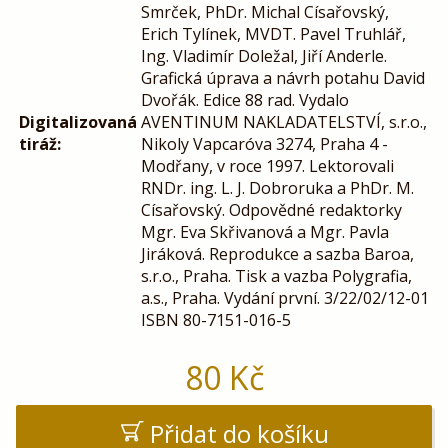
Smrček, PhDr. Michal Císařovský,
Erich Tylínek, MVDT. Pavel Truhlář,
Ing. Vladimír Doležal, Jiří Anderle.
Grafická úprava a návrh potahu David
Dvořák. Edice 88 rad. Vydalo
Digitalizovaná
AVENTINUM NAKLADATELSTVÍ, s.r.o.,
tiráž:
Nikoly Vapcaróva 3274, Praha 4 -
Modřany, v roce 1997. Lektorovali
RNDr. ing. L. J. Dobroruka a PhDr. M.
Císařovský. Odpovědné redaktorky
Mgr. Eva Skřivanová a Mgr. Pavla
Jiráková. Reprodukce a sazba Baroa,
s.r.o., Praha. Tisk a vazba Polygrafia,
a.s., Praha. Vydání první. 3/22/02/12-01
ISBN 80-7151-016-5
80
Kč
Přidat do košíku