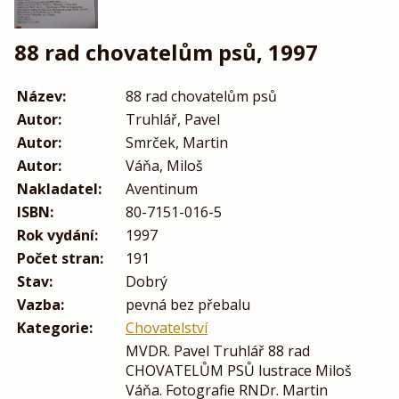
88 rad chovatelům psů, 1997
Název:
88 rad chovatelům psů
Autor:
Truhlář, Pavel
Autor:
Smrček, Martin
Autor:
Váňa, Miloš
Nakladatel:
Aventinum
ISBN:
80-7151-016-5
Rok vydání:
1997
Počet stran:
191
Stav:
Dobrý
Vazba:
pevná bez přebalu
Kategorie:
Chovatelství
MVDR. Pavel Truhlář 88 rad
CHOVATELŮM PSŮ lustrace Miloš
Váňa. Fotografie RNDr. Martin