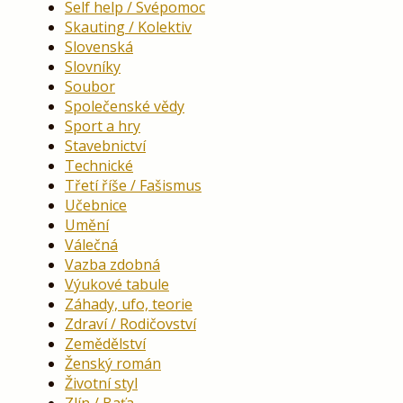
Self help / Svépomoc
Skauting / Kolektiv
Slovenská
Slovníky
Soubor
Společenské vědy
Sport a hry
Stavebnictví
Technické
Třetí říše / Fašismus
Učebnice
Umění
Válečná
Vazba zdobná
Výukové tabule
Záhady, ufo, teorie
Zdraví / Rodičovství
Zemědělství
Ženský román
Životní styl