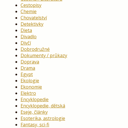
Cestopisy
Chemie
Chovatelství
Detektivky
Dieta
Divadlo
Dívčí
Dobrodružné
Dokumenty / průkazy
Doprava
Drama
Egypt
Ekologie
Ekonomie
Elektro
Encyklopedie
Encyklopedie, dětská
Eseje, články
Esoterika, astrologie
Fantasy, sci-fi