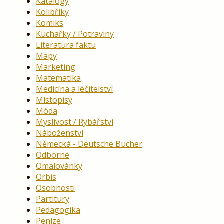
Katalogy
Kolibříky
Komiks
Kuchařky / Potraviny
Literatura faktu
Mapy
Marketing
Matematika
Medicína a léčitelství
Místopisy
Móda
Myslivost / Rybářství
Náboženství
Německá - Deutsche Bücher
Odborné
Omalovánky
Orbis
Osobnosti
Partitury
Pedagogika
Peníze