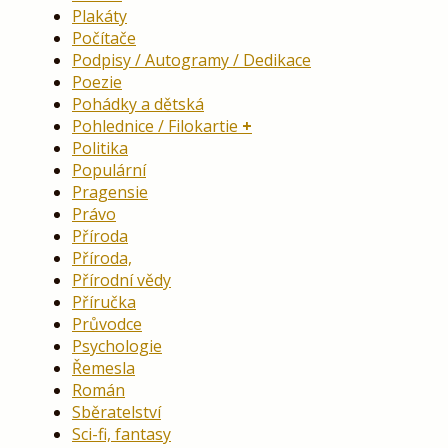
Plakáty
Počítače
Podpisy / Autogramy / Dedikace
Poezie
Pohádky a dětská
Pohlednice / Filokartie
Politika
Populární
Pragensie
Právo
Příroda
Příroda,
Přírodní vědy
Příručka
Průvodce
Psychologie
Řemesla
Román
Sběratelství
Sci-fi, fantasy