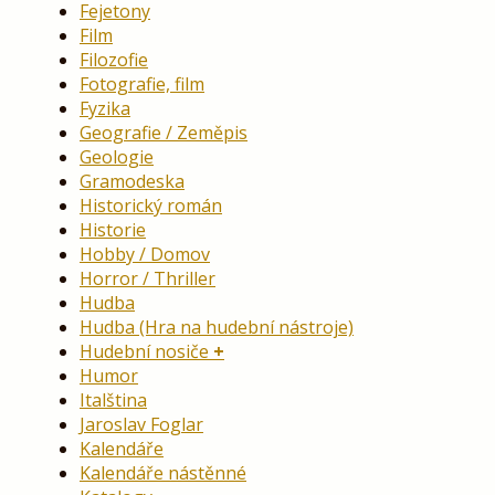
Fejetony
Film
Filozofie
Fotografie, film
Fyzika
Geografie / Zeměpis
Geologie
Gramodeska
Historický román
Historie
Hobby / Domov
Horror / Thriller
Hudba
Hudba (Hra na hudební nástroje)
Hudební nosiče
Humor
Italština
Jaroslav Foglar
Kalendáře
Kalendáře nástěnné