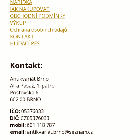
NABÍDKA
JAK NAKUPOVAT
OBCHODNÍ PODMÍNKY
VÝKUP
Ochrana osobních údajů
KONTAKT
HLÍDACÍ PES
Kontakt:
Antikvariát Brno
Alfa Pasáž, 1. patro
Poštovská 6
602 00 BRNO
IČO:
05376033
DIČ:
CZ05376033
mobil:
601 118 787
email:
antikvariat.brno@seznam.cz