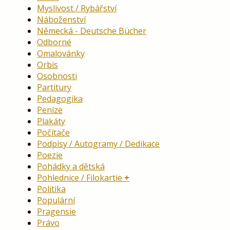
Myslivost / Rybářství
Náboženství
Německá - Deutsche Bücher
Odborné
Omalovánky
Orbis
Osobnosti
Partitury
Pedagogika
Peníze
Plakáty
Počítače
Podpisy / Autogramy / Dedikace
Poezie
Pohádky a dětská
Pohlednice / Filokartie
Politika
Populární
Pragensie
Právo