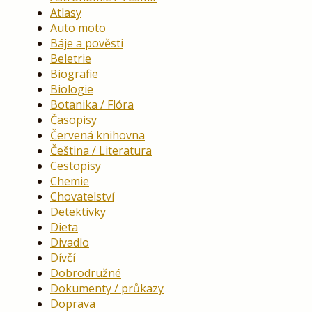
Atlasy
Auto moto
Báje a pověsti
Beletrie
Biografie
Biologie
Botanika / Flóra
Časopisy
Červená knihovna
Čeština / Literatura
Cestopisy
Chemie
Chovatelství
Detektivky
Dieta
Divadlo
Dívčí
Dobrodružné
Dokumenty / průkazy
Doprava