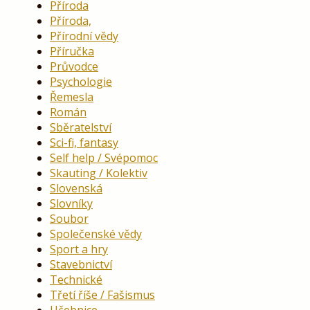
Příroda
Příroda,
Přírodní vědy
Příručka
Průvodce
Psychologie
Řemesla
Román
Sběratelství
Sci-fi, fantasy
Self help / Svépomoc
Skauting / Kolektiv
Slovenská
Slovníky
Soubor
Společenské vědy
Sport a hry
Stavebnictví
Technické
Třetí říše / Fašismus