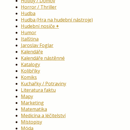
Hobby / Domov
Horror / Thriller
Hudba
Hudba (Hra na hudební nástroje)
Hudební nosiče
Humor
Italština
Jaroslav Foglar
Kalendáře
Kalendáře nástěnné
Katalogy
Kolibříky
Komiks
Kuchařky / Potraviny
Literatura faktu
Mapy
Marketing
Matematika
Medicína a léčitelství
Místopisy
Móda