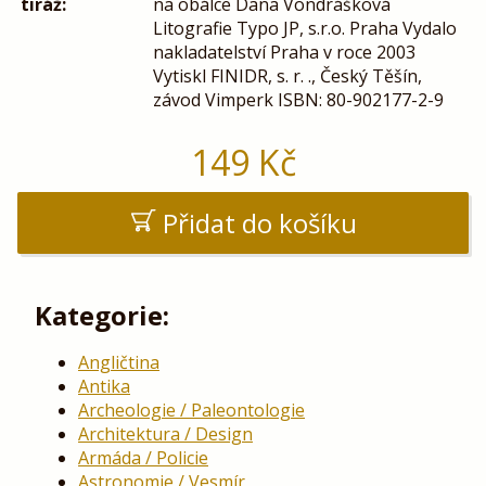
tiráž:
na obálce Dana Vondrášková
Litografie Typo JP, s.r.o. Praha Vydalo
nakladatelství Praha v roce 2003
Vytiskl FINIDR, s. r. ., Český Těšín,
závod Vimperk ISBN: 80-902177-2-9
149
Kč
Přidat do košíku
Kategorie:
Angličtina
Antika
Archeologie / Paleontologie
Architektura / Design
Armáda / Policie
Astronomie / Vesmír