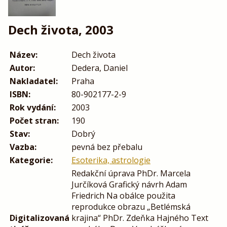
Dech života, 2003
Název:
Dech života
Autor:
Dedera, Daniel
Nakladatel:
Praha
ISBN:
80-902177-2-9
Rok vydání:
2003
Počet stran:
190
Stav:
Dobrý
Vazba:
pevná bez přebalu
Kategorie:
Esoterika, astrologie
Redakční úprava PhDr. Marcela
Jurčíková Grafický návrh Adam
Friedrich Na obálce použita
reprodukce obrazu „Betlémská
Digitalizovaná
krajina“ PhDr. Zdeňka Hajného Text