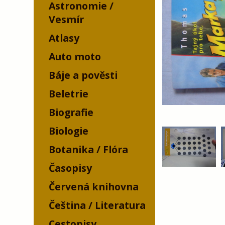
Astronomie /
Vesmír
Atlasy
Auto moto
Báje a pověsti
Beletrie
Biografie
Biologie
Botanika / Flóra
Časopisy
Červená knihovna
Čeština / Literatura
Cestopisy