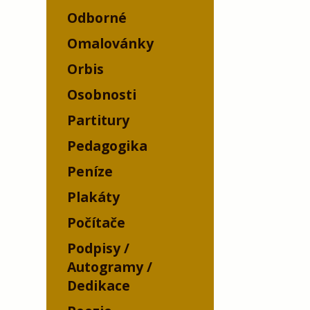
Odborné
Omalovánky
Orbis
Osobnosti
Partitury
Pedagogika
Peníze
Plakáty
Počítače
Podpisy /
Autogramy /
Dedikace