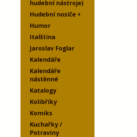
hudební nástroje)
Hudební nosiče
Humor
Italština
Jaroslav Foglar
Kalendáře
Kalendáře
nástěnné
Katalogy
Kolibříky
Komiks
Kuchařky /
Potraviny