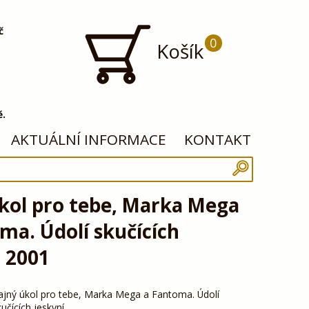
č
0
Košík
ě.
AKTUÁLNÍ INFORMACE
KONTAKT
kol pro tebe, Marka Mega
ma. Údolí skučících
, 2001
ajný úkol pro tebe, Marka Mega a Fantoma. Údolí
kučících jeskyní