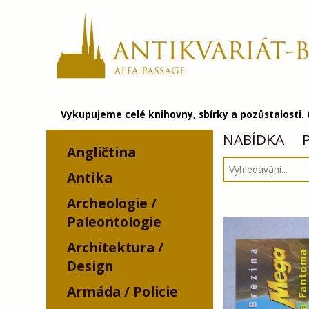
Vykupujeme celé knihovny, sbírky a pozůstalosti.
NABÍDKA
Angličtina
Antika
Archeologie /
Paleontologie
Architektura /
Design
Armáda / Policie