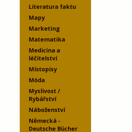
Literatura faktu
Mapy
Marketing
Matematika
Medicína a
léčitelství
Místopisy
Móda
Myslivost /
Rybářství
Náboženství
Německá -
Deutsche Bücher