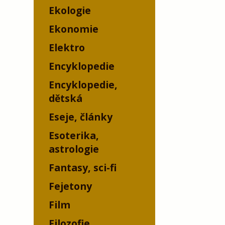
Ekologie
Ekonomie
Elektro
Encyklopedie
Encyklopedie,
dětská
Eseje, články
Esoterika,
astrologie
Fantasy, sci-fi
Fejetony
Film
Filozofie