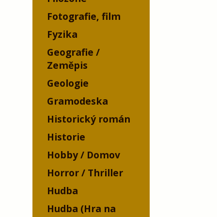
Fotografie, film
Fyzika
Geografie /
Zeměpis
Geologie
Gramodeska
Historický román
Historie
Hobby / Domov
Horror / Thriller
Hudba
Hudba (Hra na