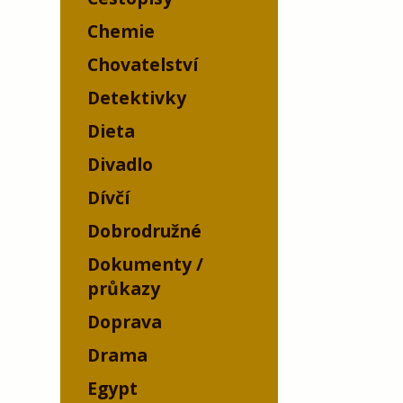
Chemie
Chovatelství
Detektivky
Dieta
Divadlo
Dívčí
Dobrodružné
Dokumenty /
průkazy
Doprava
Drama
Egypt