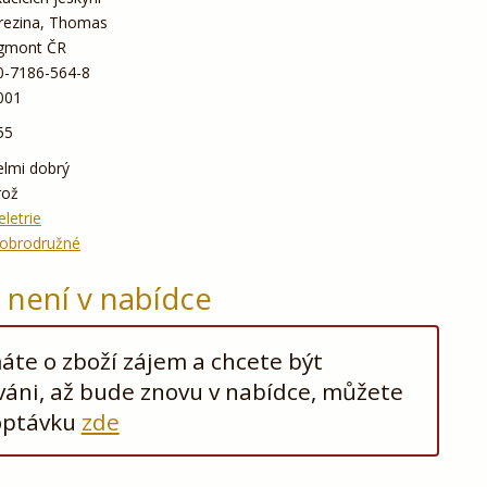
rezina, Thomas
gmont ČR
0-7186-564-8
001
55
elmi dobrý
rož
eletrie
obrodružné
ž není v nabídce
te o zboží zájem a chcete být
áni, až bude znovu v nabídce, můžete
optávku
zde