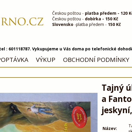
Českou poštou -
platba předem - 120 K
Českou poštou -
dobírka - 150 Kč
Slovensko
-platba předem -
150 Kč
 tel : 601118787. Vykupujeme u Vás doma po telefonické dohod
POPTÁVKA
VÝKUP
OBCHODNÍ PODMÍNKY
Tajný ú
a Fanto
jeskyní
T
Název:
s