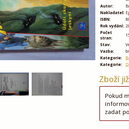
Autor:
B
Nakladatel:
E
ISBN:
8
Rok vydání:
2
Počet
1
stran:
Stav:
V
Vazba:
b
Kategorie:
B
Kategorie:
D
Zboží ji
Pokud má
informov
zadat p