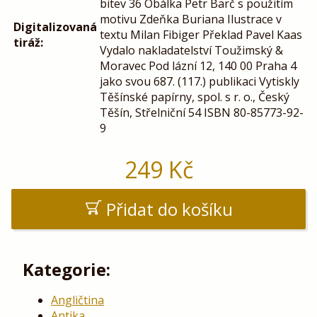
bitev 36 Obálka Petr Barč s použitím
motivu Zdeňka Buriana Ilustrace v
Digitalizovaná
textu Milan Fibiger Překlad Pavel Kaas
tiráž:
Vydalo nakladatelství Toužimský &
Moravec Pod lázní 12, 140 00 Praha 4
jako svou 687. (117.) publikaci Vytiskly
Těšínské papírny, spol. s r. o., Český
Těšín, Střelniční 54 ISBN 80-85773-92-
9
249
Kč
Přidat do košíku
Kategorie:
Angličtina
Antika