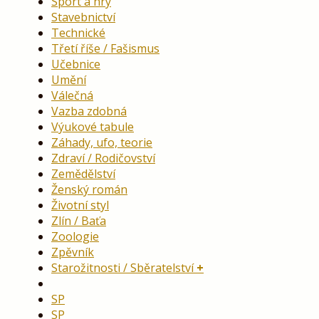
Sport a hry
Stavebnictví
Technické
Třetí říše / Fašismus
Učebnice
Umění
Válečná
Vazba zdobná
Výukové tabule
Záhady, ufo, teorie
Zdraví / Rodičovství
Zemědělství
Ženský román
Životní styl
Zlín / Baťa
Zoologie
Zpěvník
Starožitnosti / Sběratelství
SP
SP