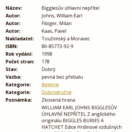
Název:
Bigglesův úhlavní nepřítel
Autor:
Johns, William Earl
Autor:
Fibiger, Milan
Autor:
Kaas, Pavel
Nakladatel:
Toužimský a Moravec
ISBN:
80-85773-92-9
Rok vydání:
1998
Počet stran:
178
Stav:
Dobrý
Vazba:
pevná bez přebalu
Kategorie:
Beletrie
Kategorie:
Dobrodružné
Poznámka:
Zkosená hrana
WILLIAM EARL JOHNS BIGGLESŮV
ÚHLAVNÍ NEPŘÍTEL Z anglického
originálu BIGGLES BURIES A
HATCHET Edice Hrdinové vzdušných