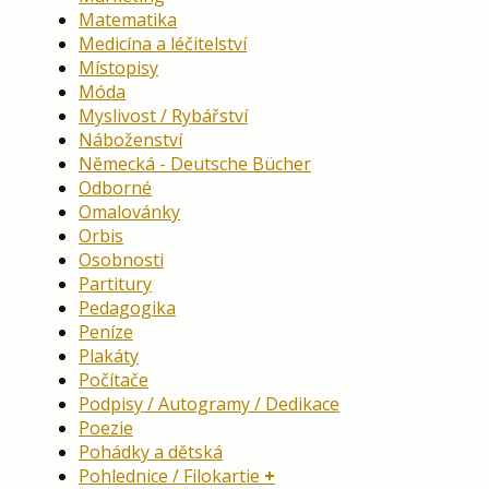
Matematika
Medicína a léčitelství
Místopisy
Móda
Myslivost / Rybářství
Náboženství
Německá - Deutsche Bücher
Odborné
Omalovánky
Orbis
Osobnosti
Partitury
Pedagogika
Peníze
Plakáty
Počítače
Podpisy / Autogramy / Dedikace
Poezie
Pohádky a dětská
Pohlednice / Filokartie