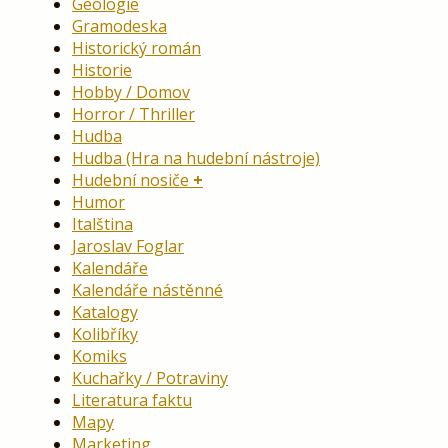
Geologie
Gramodeska
Historický román
Historie
Hobby / Domov
Horror / Thriller
Hudba
Hudba (Hra na hudební nástroje)
Hudební nosiče
Humor
Italština
Jaroslav Foglar
Kalendáře
Kalendáře nástěnné
Katalogy
Kolibříky
Komiks
Kuchařky / Potraviny
Literatura faktu
Mapy
Marketing