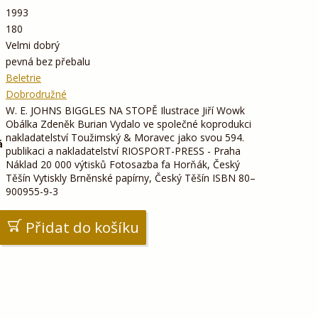
1993
180
Velmi dobrý
pevná bez přebalu
Beletrie
Dobrodružné
W. E. JOHNS BIGGLES NA STOPĚ Ilustrace Jiří Wowk
Obálka Zdeněk Burian Vydalo ve společné koprodukci
nakladatelství Toužimský & Moravec jako svou 594.
á
publikaci a nakladatelství RIOSPORT-PRESS - Praha
Náklad 20 000 výtisků Fotosazba fa Horňák, Český
Těšín Vytiskly Brněnské papírny, Český Těšín ISBN 80–
900955-9-3
Přidat do košíku