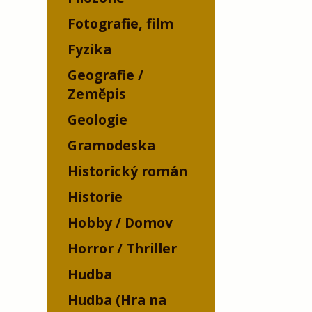
Fotografie, film
Fyzika
Geografie /
Zeměpis
Geologie
Gramodeska
Historický román
Historie
Hobby / Domov
Horror / Thriller
Hudba
Hudba (Hra na