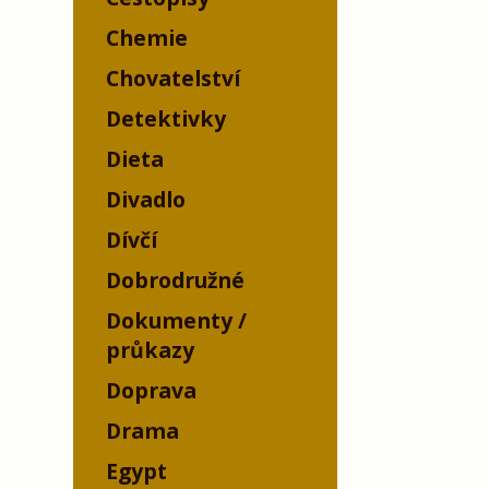
Chemie
Chovatelství
Detektivky
Dieta
Divadlo
Dívčí
Dobrodružné
Dokumenty /
průkazy
Doprava
Drama
Egypt