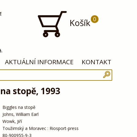
č
0
Košík
ě.
AKTUÁLNÍ INFORMACE
KONTAKT
 na stopě, 1993
Biggles na stopě
Johns, William Earl
Wowk, Jiří
Toužimský a Moravec : Riosport-press
80-900955-9-3