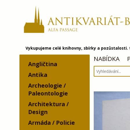
Vykupujeme celé knihovny, sbírky a pozůstalosti.
NABÍDKA
Angličtina
Antika
Archeologie /
Paleontologie
Architektura /
Design
Armáda / Policie