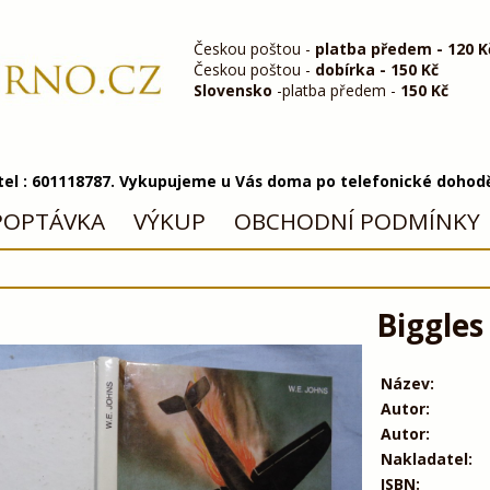
Českou poštou -
platba předem - 120 K
Českou poštou -
dobírka - 150 Kč
Slovensko
-platba předem -
150 Kč
 tel : 601118787. Vykupujeme u Vás doma po telefonické dohod
POPTÁVKA
VÝKUP
OBCHODNÍ PODMÍNKY
Biggles
Název:
Autor:
Autor:
Nakladatel:
ISBN: