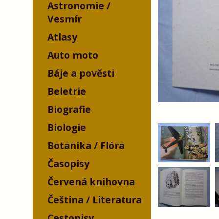
Astronomie /
Vesmír
Atlasy
Auto moto
Báje a pověsti
Beletrie
Biografie
Biologie
Botanika / Flóra
Časopisy
Červená knihovna
Čeština / Literatura
Cestopisy