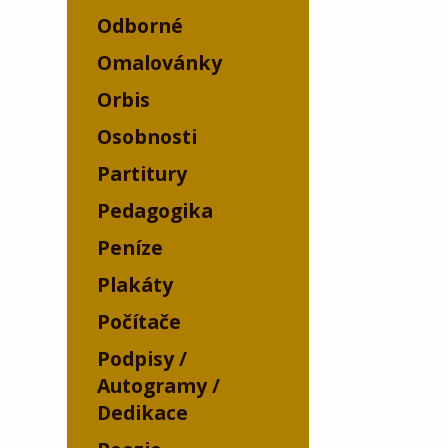
Odborné
Omalovánky
Orbis
Osobnosti
Partitury
Pedagogika
Peníze
Plakáty
Počítače
Podpisy /
Autogramy /
Dedikace