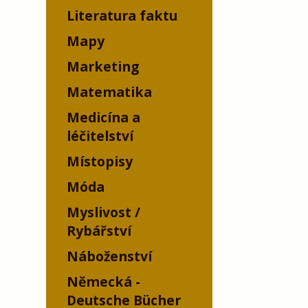
Literatura faktu
Mapy
Marketing
Matematika
Medicína a
léčitelství
Místopisy
Móda
Myslivost /
Rybářství
Náboženství
Německá -
Deutsche Bücher