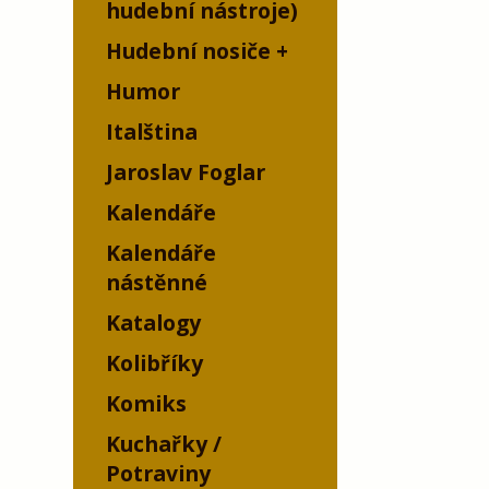
hudební nástroje)
Hudební nosiče
Humor
Italština
Jaroslav Foglar
Kalendáře
Kalendáře
nástěnné
Katalogy
Kolibříky
Komiks
Kuchařky /
Potraviny