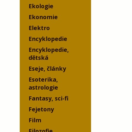
Ekologie
Ekonomie
Elektro
Encyklopedie
Encyklopedie,
dětská
Eseje, články
Esoterika,
astrologie
Fantasy, sci-fi
Fejetony
Film
Filozofie