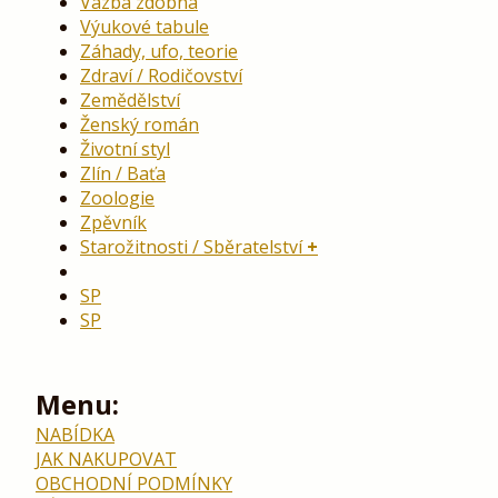
Vazba zdobná
Výukové tabule
Záhady, ufo, teorie
Zdraví / Rodičovství
Zemědělství
Ženský román
Životní styl
Zlín / Baťa
Zoologie
Zpěvník
Starožitnosti / Sběratelství
SP
SP
Menu:
NABÍDKA
JAK NAKUPOVAT
OBCHODNÍ PODMÍNKY