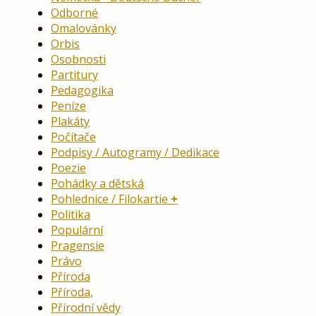
Odborné
Omalovánky
Orbis
Osobnosti
Partitury
Pedagogika
Peníze
Plakáty
Počítače
Podpisy / Autogramy / Dedikace
Poezie
Pohádky a dětská
Pohlednice / Filokartie
Politika
Populární
Pragensie
Právo
Příroda
Příroda,
Přírodní vědy