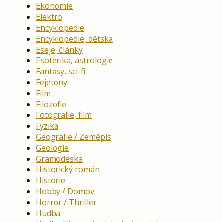
Ekonomie
Elektro
Encyklopedie
Encyklopedie, dětská
Eseje, články
Esoterika, astrologie
Fantasy, sci-fi
Fejetony
Film
Filozofie
Fotografie, film
Fyzika
Geografie / Zeměpis
Geologie
Gramodeska
Historický román
Historie
Hobby / Domov
Horror / Thriller
Hudba