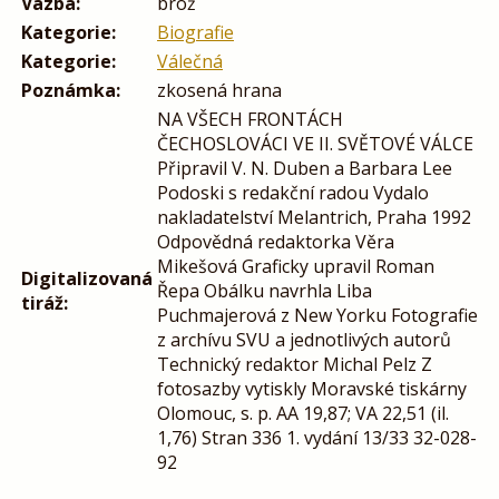
Vazba:
brož
Kategorie:
Biografie
Kategorie:
Válečná
Poznámka:
zkosená hrana
NA VŠECH FRONTÁCH
ČECHOSLOVÁCI VE II. SVĚTOVÉ VÁLCE
Připravil V. N. Duben a Barbara Lee
Podoski s redakční radou Vydalo
nakladatelství Melantrich, Praha 1992
Odpovědná redaktorka Věra
Mikešová Graficky upravil Roman
Digitalizovaná
Řepa Obálku navrhla Liba
tiráž:
Puchmajerová z New Yorku Fotografie
z archívu SVU a jednotlivých autorů
Technický redaktor Michal Pelz Z
fotosazby vytiskly Moravské tiskárny
Olomouc, s. p. AA 19,87; VA 22,51 (il.
1,76) Stran 336 1. vydání 13/33 32-028-
92