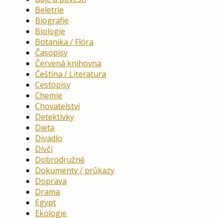
Beletrie
Biografie
Biologie
Botanika / Flóra
Časopisy
Červená knihovna
Čeština / Literatura
Cestopisy
Chemie
Chovatelství
Detektivky
Dieta
Divadlo
Dívčí
Dobrodružné
Dokumenty / průkazy
Doprava
Drama
Egypt
Ekologie