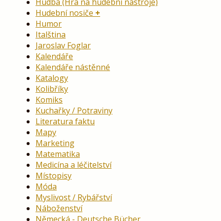
Hudba (Hra na hudební nástroje)
Hudební nosiče
Humor
Italština
Jaroslav Foglar
Kalendáře
Kalendáře nástěnné
Katalogy
Kolibříky
Komiks
Kuchařky / Potraviny
Literatura faktu
Mapy
Marketing
Matematika
Medicína a léčitelství
Místopisy
Móda
Myslivost / Rybářství
Náboženství
Německá - Deutsche Bücher