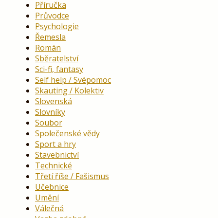
Příručka
Průvodce
Psychologie
Řemesla
Román
Sběratelství
Sci-fi, fantasy
Self help / Svépomoc
Skauting / Kolektiv
Slovenská
Slovníky
Soubor
Společenské vědy
Sport a hry
Stavebnictví
Technické
Třetí říše / Fašismus
Učebnice
Umění
Válečná