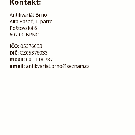
Kontakt:
Antikvariát Brno
Alfa Pasáž, 1. patro
Poštovská 6
602 00 BRNO
IČO:
05376033
DIČ:
CZ05376033
mobil:
601 118 787
email:
antikvariat.brno@seznam.cz