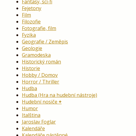
Fantasy, sci-fi
Fejetony
Film
Filozofie
Fotografie, film
Fyzika
Geografie / Zeměpis
Geologie
Gramodeska
Historický román
Historie
Hobby / Domov
Horror / Thriller
Hudba
Hudba (Hra na hudební nástroje)
Hudební nosiče
Humor
Italština
Jaroslav Foglar
Kalendáře
Kalendáře nástěnné