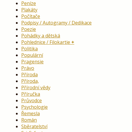
Peníze
Plakáty
Počítače
Podpisy / Autogramy / Dedikace
Poezie
Pohádky a dětská
Pohlednice / Filokartie
Politika
Populární
Pragensie
Právo
Příroda
Příroda,
Přírodní vědy
Příručka
Průvodce
Psychologie
Řemesla
Román
Sběratelství