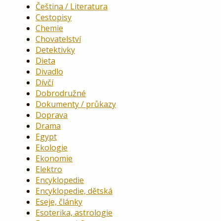
Čeština / Literatura
Cestopisy
Chemie
Chovatelství
Detektivky
Dieta
Divadlo
Dívčí
Dobrodružné
Dokumenty / průkazy
Doprava
Drama
Egypt
Ekologie
Ekonomie
Elektro
Encyklopedie
Encyklopedie, dětská
Eseje, články
Esoterika, astrologie