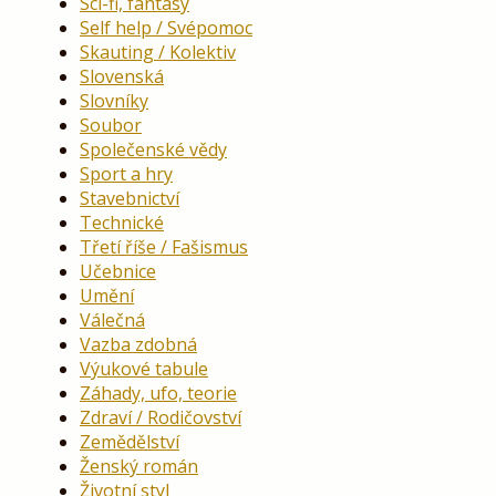
Sci-fi, fantasy
Self help / Svépomoc
Skauting / Kolektiv
Slovenská
Slovníky
Soubor
Společenské vědy
Sport a hry
Stavebnictví
Technické
Třetí říše / Fašismus
Učebnice
Umění
Válečná
Vazba zdobná
Výukové tabule
Záhady, ufo, teorie
Zdraví / Rodičovství
Zemědělství
Ženský román
Životní styl