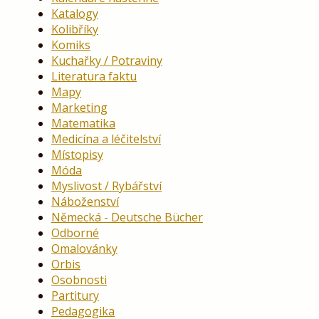
Katalogy
Kolibříky
Komiks
Kuchařky / Potraviny
Literatura faktu
Mapy
Marketing
Matematika
Medicína a léčitelství
Místopisy
Móda
Myslivost / Rybářství
Náboženství
Německá - Deutsche Bücher
Odborné
Omalovánky
Orbis
Osobnosti
Partitury
Pedagogika