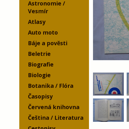
Astronomie /
Vesmír
Atlasy
Auto moto
Báje a pověsti
Beletrie
Biografie
Biologie
Botanika / Flóra
Časopisy
Červená knihovna
Čeština / Literatura
Cestopisy