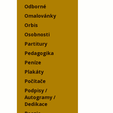
Odborné
Omalovánky
Orbis
Osobnosti
Partitury
Pedagogika
Peníze
Plakáty
Počítače
Podpisy /
Autogramy /
Dedikace