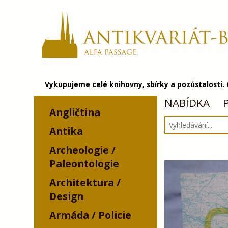
Vykupujeme celé knihovny, sbírky a pozůstalosti.
NABÍDKA
Angličtina
Antika
Archeologie /
Paleontologie
Architektura /
Design
Armáda / Policie