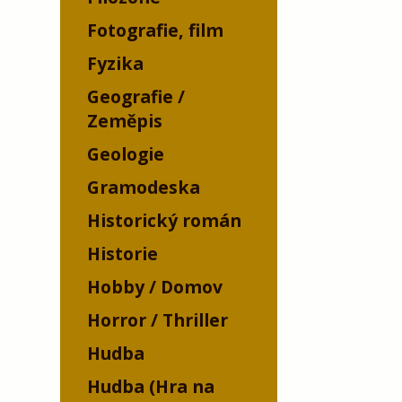
Fotografie, film
Fyzika
Geografie /
Zeměpis
Geologie
Gramodeska
Historický román
Historie
Hobby / Domov
Horror / Thriller
Hudba
Hudba (Hra na