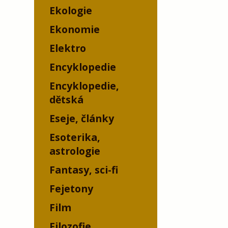
Ekologie
Ekonomie
Elektro
Encyklopedie
Encyklopedie,
dětská
Eseje, články
Esoterika,
astrologie
Fantasy, sci-fi
Fejetony
Film
Filozofie