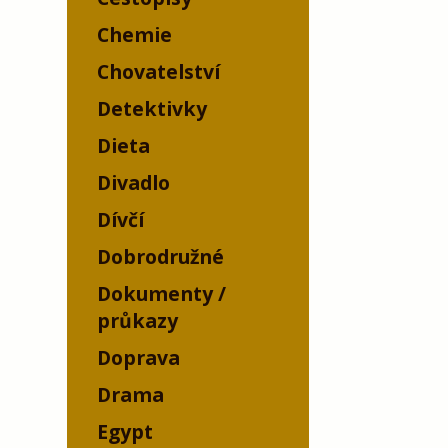
Chemie
Chovatelství
Detektivky
Dieta
Divadlo
Dívčí
Dobrodružné
Dokumenty /
průkazy
Doprava
Drama
Egypt