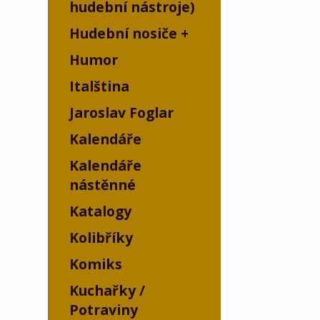
hudební nástroje)
Hudební nosiče
Humor
Italština
Jaroslav Foglar
Kalendáře
Kalendáře
nástěnné
Katalogy
Kolibříky
Komiks
Kuchařky /
Potraviny