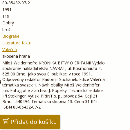
80-85432-07-2
1991
119
Dobrý
brož
Biografie
Literatura faktu
Válečná
zkosená hrana
Miloš Weidenhefre KRONIKA BITVY O ERITANII Vydalo
soukromé nakladatelství NÁVRAT, ul. Kosmonauta 2,
625 00 Brno, jako svou 8. publikaci v roce 1991,
Odpovědný redaktor Radomír Suchánek. Edice Válečná
á
tématika svazek 1. Návrh obálky Miloš Weidenhöfer
jun. Fotografie z archivu J. Popelky. Technická redakce
Jiří Štokinger. Vytiskl PRINT s. p., provoz 54, Cejl 21
Brno - 540494. Tématická skupina 13. Cena 31 Kčs.
ISBN 80-85432-07-2
Přidat do košíku