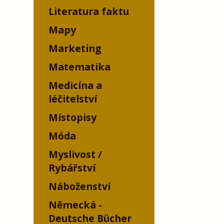
Literatura faktu
Mapy
Marketing
Matematika
Medicína a
léčitelství
Místopisy
Móda
Myslivost /
Rybářství
Náboženství
Německá -
Deutsche Bücher