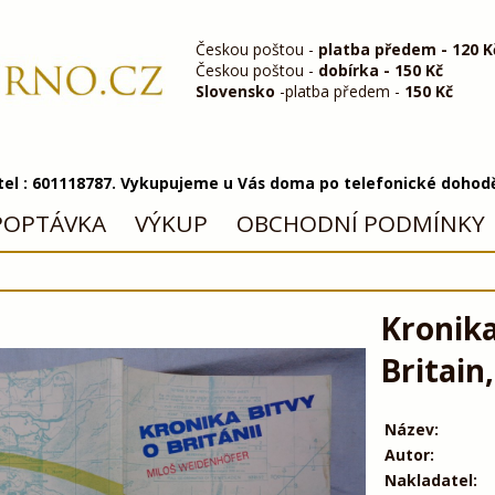
Českou poštou -
platba předem - 120 K
Českou poštou -
dobírka - 150 Kč
Slovensko
-platba předem -
150 Kč
 tel : 601118787. Vykupujeme u Vás doma po telefonické dohod
POPTÁVKA
VÝKUP
OBCHODNÍ PODMÍNKY
Kronika
Britain
Název:
Autor:
Nakladatel: