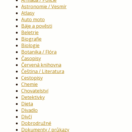
Armáda / Policie
Astronomie / Vesmír
Atlasy
Auto moto
Báje a pověsti
Beletrie
Biografie
Biologie
Botanika / Flóra
Časopisy
Červená knihovna
Čeština / Literatura
Cestopisy
Chemie
Chovatelství
Detektivky
Dieta
Divadlo
Dívčí
Dobrodružné
Dokumenty / průkazy