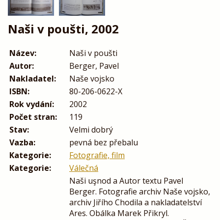
Naši v poušti, 2002
Název:
Naši v poušti
Autor:
Berger, Pavel
Nakladatel:
Naše vojsko
ISBN:
80-206-0622-X
Rok vydání:
2002
Počet stran:
119
Stav:
Velmi dobrý
Vazba:
pevná bez přebalu
Kategorie:
Fotografie, film
Kategorie:
Válečná
Naši uşnod a Autor textu Pavel
Berger. Fotografie archiv Naše vojsko,
archiv Jiřího Chodila a nakladatelství
Ares. Obálka Marek Přikryl.