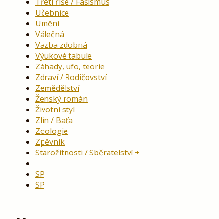
Třetí říše / Fašismus
Učebnice
Umění
Válečná
Vazba zdobná
Výukové tabule
Záhady, ufo, teorie
Zdraví / Rodičovství
Zemědělství
Ženský román
Životní styl
Zlín / Baťa
Zoologie
Zpěvník
Starožitnosti / Sběratelství
SP
SP