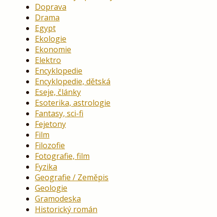
Doprava
Drama
Egypt
Ekologie
Ekonomie
Elektro
Encyklopedie
Encyklopedie, dětská
Eseje, články
Esoterika, astrologie
Fantasy, sci-fi
Fejetony
Film
Filozofie
Fotografie, film
Fyzika
Geografie / Zeměpis
Geologie
Gramodeska
Historický román