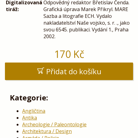
Digitalizovaná
Odpovědný redaktor Břetislav Čenda.
tiráž:
Grafická úprava Marek Přikryl. MARE
Sazba a litografie ECH. Vydalo
nakladatelství Naše vojsko, s. r. ., jako
svou 6545. publikaci. Vydání 1., Praha
2002.
170
Kč
Přidat do košíku
Kategorie:
Angličtina
Antika
Archeologie / Paleontologie
Architektura / Design