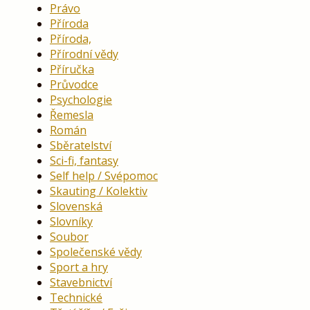
Právo
Příroda
Příroda,
Přírodní vědy
Příručka
Průvodce
Psychologie
Řemesla
Román
Sběratelství
Sci-fi, fantasy
Self help / Svépomoc
Skauting / Kolektiv
Slovenská
Slovníky
Soubor
Společenské vědy
Sport a hry
Stavebnictví
Technické