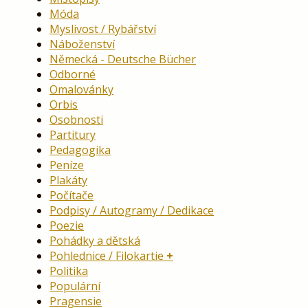
Móda
Myslivost / Rybářství
Náboženství
Německá - Deutsche Bücher
Odborné
Omalovánky
Orbis
Osobnosti
Partitury
Pedagogika
Peníze
Plakáty
Počítače
Podpisy / Autogramy / Dedikace
Poezie
Pohádky a dětská
Pohlednice / Filokartie
Politika
Populární
Pragensie