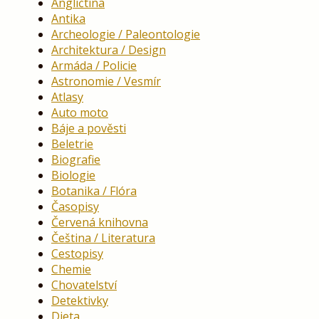
Angličtina
Antika
Archeologie / Paleontologie
Architektura / Design
Armáda / Policie
Astronomie / Vesmír
Atlasy
Auto moto
Báje a pověsti
Beletrie
Biografie
Biologie
Botanika / Flóra
Časopisy
Červená knihovna
Čeština / Literatura
Cestopisy
Chemie
Chovatelství
Detektivky
Dieta