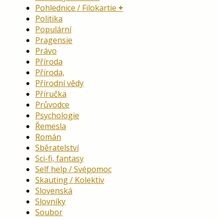
Pohlednice / Filokartie
Politika
Populární
Pragensie
Právo
Příroda
Příroda,
Přírodní vědy
Příručka
Průvodce
Psychologie
Řemesla
Román
Sběratelství
Sci-fi, fantasy
Self help / Svépomoc
Skauting / Kolektiv
Slovenská
Slovníky
Soubor