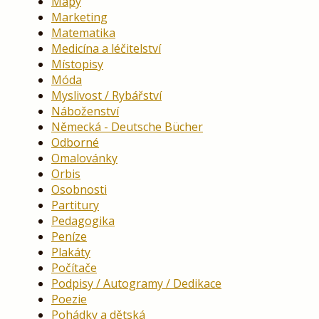
Mapy
Marketing
Matematika
Medicína a léčitelství
Místopisy
Móda
Myslivost / Rybářství
Náboženství
Německá - Deutsche Bücher
Odborné
Omalovánky
Orbis
Osobnosti
Partitury
Pedagogika
Peníze
Plakáty
Počítače
Podpisy / Autogramy / Dedikace
Poezie
Pohádky a dětská