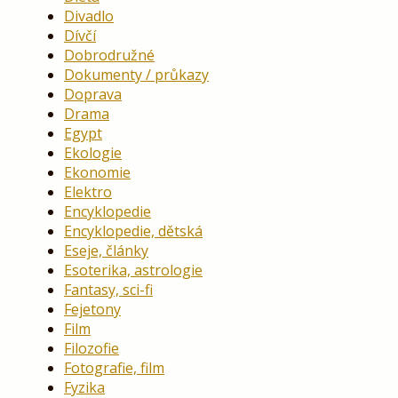
Divadlo
Dívčí
Dobrodružné
Dokumenty / průkazy
Doprava
Drama
Egypt
Ekologie
Ekonomie
Elektro
Encyklopedie
Encyklopedie, dětská
Eseje, články
Esoterika, astrologie
Fantasy, sci-fi
Fejetony
Film
Filozofie
Fotografie, film
Fyzika