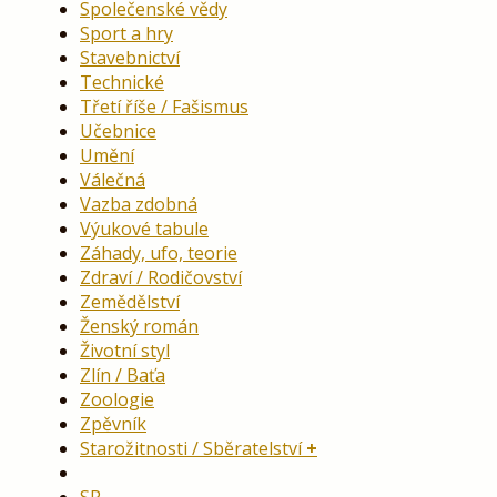
Společenské vědy
Sport a hry
Stavebnictví
Technické
Třetí říše / Fašismus
Učebnice
Umění
Válečná
Vazba zdobná
Výukové tabule
Záhady, ufo, teorie
Zdraví / Rodičovství
Zemědělství
Ženský román
Životní styl
Zlín / Baťa
Zoologie
Zpěvník
Starožitnosti / Sběratelství