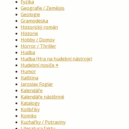
Fyzika
Geografie / Zeměpis
Geologie
Gramodeska
Historický román
Historie
Hobby / Domov
Horror / Thriller
Hudba
Hudba (Hra na hudební nástroje)
Hudební nosiče
Humor
Italština
Jaroslav Foglar
Kalendáře
Kalendáře nástěnné
Katalogy
Kolibříky
Komiks
Kuchařky / Potraviny
Literatura faktu