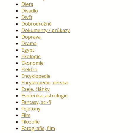
Dieta
Divadlo
Dívčí
Dobrodružné
Dokumenty / průkazy
Doprava
Drama
Egypt
Ekologie
Ekonomie
Elektro
Encyklopedie
Encyklopedie, dětská
Eseje, články
Esoterika, astrologie
Fantasy, sci-fi
Fejetony
Film
Filozofie
Fotografie, film