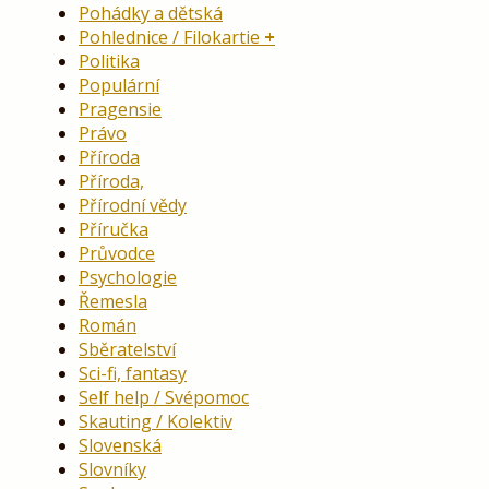
Pohádky a dětská
Pohlednice / Filokartie
Politika
Populární
Pragensie
Právo
Příroda
Příroda,
Přírodní vědy
Příručka
Průvodce
Psychologie
Řemesla
Román
Sběratelství
Sci-fi, fantasy
Self help / Svépomoc
Skauting / Kolektiv
Slovenská
Slovníky