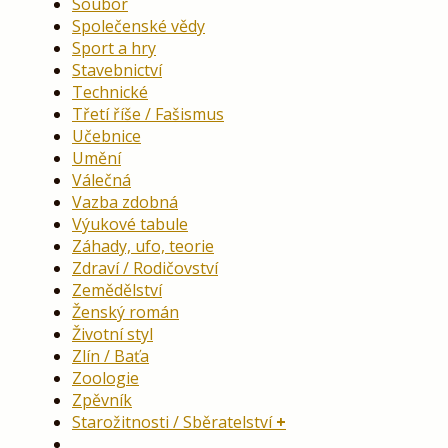
Soubor
Společenské vědy
Sport a hry
Stavebnictví
Technické
Třetí říše / Fašismus
Učebnice
Umění
Válečná
Vazba zdobná
Výukové tabule
Záhady, ufo, teorie
Zdraví / Rodičovství
Zemědělství
Ženský román
Životní styl
Zlín / Baťa
Zoologie
Zpěvník
Starožitnosti / Sběratelství