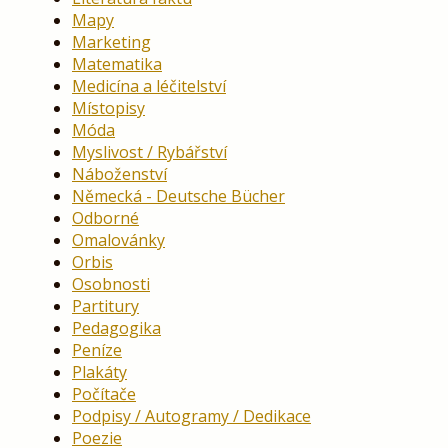
Mapy
Marketing
Matematika
Medicína a léčitelství
Místopisy
Móda
Myslivost / Rybářství
Náboženství
Německá - Deutsche Bücher
Odborné
Omalovánky
Orbis
Osobnosti
Partitury
Pedagogika
Peníze
Plakáty
Počítače
Podpisy / Autogramy / Dedikace
Poezie