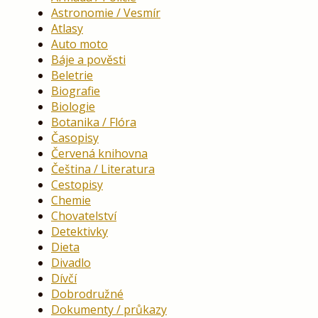
Astronomie / Vesmír
Atlasy
Auto moto
Báje a pověsti
Beletrie
Biografie
Biologie
Botanika / Flóra
Časopisy
Červená knihovna
Čeština / Literatura
Cestopisy
Chemie
Chovatelství
Detektivky
Dieta
Divadlo
Dívčí
Dobrodružné
Dokumenty / průkazy