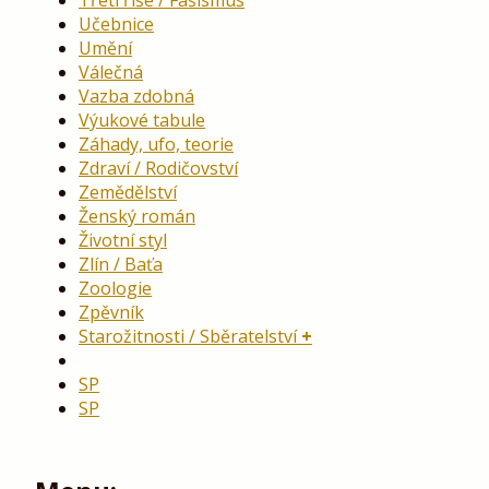
Třetí říše / Fašismus
Učebnice
Umění
Válečná
Vazba zdobná
Výukové tabule
Záhady, ufo, teorie
Zdraví / Rodičovství
Zemědělství
Ženský román
Životní styl
Zlín / Baťa
Zoologie
Zpěvník
Starožitnosti / Sběratelství
SP
SP