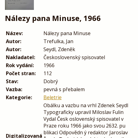
Nálezy pana Minuse, 1966
Název:
Nálezy pana Minuse
Autor:
Trefulka, Jan
Autor:
Seydl, Zdeněk
Nakladatel:
Československý spisovatel
Rok vydání:
1966
Počet stran:
112
Stav:
Dobrý
Vazba:
pevná s přebalem
Kategorie:
Beletrie
Obálku a vazbu na vrhl Zdenek Seydl
Typograficky upravil Miloslav Fulin
Vydal Česk oslovenský spisovatel v
Praze roku 1966 jako svou 2632. pu
blikaci Odpovědn ý redaktor Jaroslav
Digitalizovaná