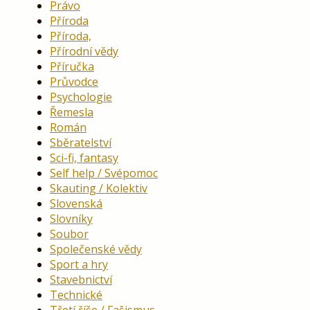
Právo
Příroda
Příroda,
Přírodní vědy
Příručka
Průvodce
Psychologie
Řemesla
Román
Sběratelství
Sci-fi, fantasy
Self help / Svépomoc
Skauting / Kolektiv
Slovenská
Slovníky
Soubor
Společenské vědy
Sport a hry
Stavebnictví
Technické