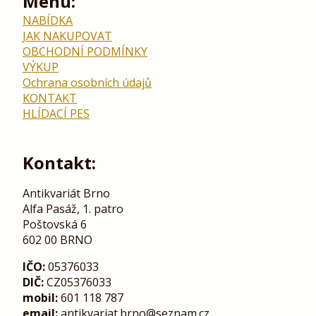
Menu:
NABÍDKA
JAK NAKUPOVAT
OBCHODNÍ PODMÍNKY
VÝKUP
Ochrana osobních údajů
KONTAKT
HLÍDACÍ PES
Kontakt:
Antikvariát Brno
Alfa Pasáž, 1. patro
Poštovská 6
602 00 BRNO
IČO:
05376033
DIČ:
CZ05376033
mobil:
601 118 787
email:
antikvariat.brno@seznam.cz