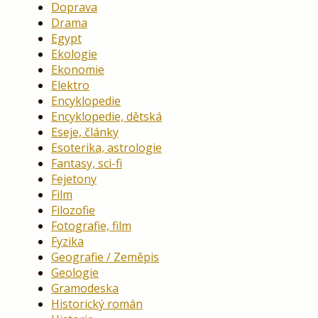
Doprava
Drama
Egypt
Ekologie
Ekonomie
Elektro
Encyklopedie
Encyklopedie, dětská
Eseje, články
Esoterika, astrologie
Fantasy, sci-fi
Fejetony
Film
Filozofie
Fotografie, film
Fyzika
Geografie / Zeměpis
Geologie
Gramodeska
Historický román