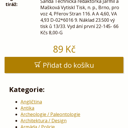
Šanda Technická redaktorka Jarmil a
tiráž:
Mašková Vytiskl Tisk, n. p., Brno, pro
voz 4, Přerov Stran 116. A A 4,60, VA
4,93 D-02*6016 9. Náklad 23.500 vý
tisk ů 13/33. Vyd ání první 22-145- 66
Kčs 8,00-G
89
Kč
Přidat do košíku
Kategorie:
Angličtina
Antika
Archeologie / Paleontologie
Architektura / Design
Armáda / Policie