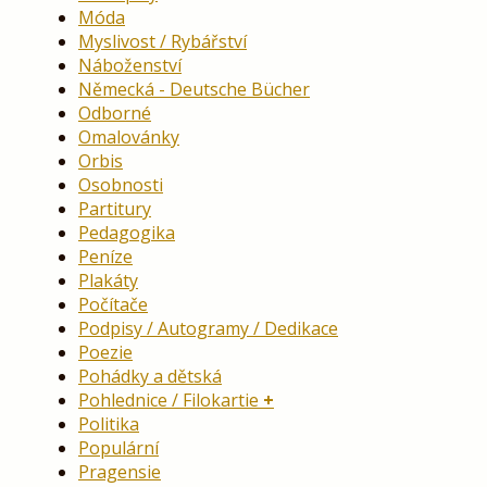
Móda
Myslivost / Rybářství
Náboženství
Německá - Deutsche Bücher
Odborné
Omalovánky
Orbis
Osobnosti
Partitury
Pedagogika
Peníze
Plakáty
Počítače
Podpisy / Autogramy / Dedikace
Poezie
Pohádky a dětská
Pohlednice / Filokartie
Politika
Populární
Pragensie