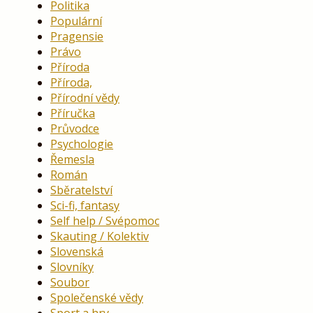
Politika
Populární
Pragensie
Právo
Příroda
Příroda,
Přírodní vědy
Příručka
Průvodce
Psychologie
Řemesla
Román
Sběratelství
Sci-fi, fantasy
Self help / Svépomoc
Skauting / Kolektiv
Slovenská
Slovníky
Soubor
Společenské vědy
Sport a hry