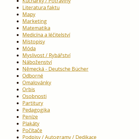
Kuchařky / Potraviny
Literatura faktu
Mapy
Marketing
Matematika
Medicína a léčitelství
Místopisy
Móda
Myslivost / Rybářství
Náboženství
Německá - Deutsche Bücher
Odborné
Omalovánky
Orbis
Osobnosti
Partitury
Pedagogika
Peníze
Plakáty
Počítače
Podpisy / Autogramy / Dedikace