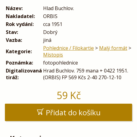
Název:
Hlad Buchlov.
Nakladatel:
ORBIS
Rok vydání:
cca 1951
Stav:
Dobrý
Vazba:
jiná
Pohlednice / Filokartie
>
Malý formát
>
Kategorie:
Místopis
Poznámka:
fotopohlednice
Digitalizovaná
Hrad Buchlov. 759 mana + 0422 1951.
tiráž:
(ORBIS) FP 569 Kčs 2-40 270-12-10
59
Kč
Přidat do košíku