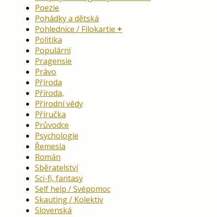
Poezie
Pohádky a dětská
Pohlednice / Filokartie
Politika
Populární
Pragensie
Právo
Příroda
Příroda,
Přírodní vědy
Příručka
Průvodce
Psychologie
Řemesla
Román
Sběratelství
Sci-fi, fantasy
Self help / Svépomoc
Skauting / Kolektiv
Slovenská