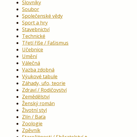
Slovníky
Soubor
Společenské vědy
Sport a hry
Stavebnictví
Technické
Třetí říše / Fašismus
Učebnice
Umění
Válečná
Vazba zdobná
Výukové tabule
Záhady, ufo, teorie
Zdraví / Rodičovství
Zemědělství
Ženský román
Životní styl
Zlín / Baťa
Zoologie
Zpěvník
Starožitnosti / Sběratelství