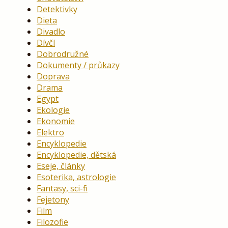
Detektivky
Dieta
Divadlo
Dívčí
Dobrodružné
Dokumenty / průkazy
Doprava
Drama
Egypt
Ekologie
Ekonomie
Elektro
Encyklopedie
Encyklopedie, dětská
Eseje, články
Esoterika, astrologie
Fantasy, sci-fi
Fejetony
Film
Filozofie