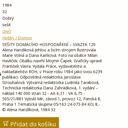
1984
32
Dobrý
sešit
Dívčí
Hobby / Domov
SEŠITY DOMÁCÍHO HOSPODAŘENÍ – SVAZEK 129
Alena Hanzliková Jehlou a šicím strojem llustrovala
Marie Volná a Dana Kaňková. Foto na obálce Milan
Havliček. Obálku navrhl Mojmir Čapek. Graficky upravil
František Vávra. Vydala Práce, vydavatelstvi a
nakladatelstvi ROH, v Praze roku 1984 jako svou 6239.
á
publikaci. Odpovědná redaktorka Jaroslava
Strouhalová. Výtvarná redaktorka Ludmila Tarabová,
Technická redaktorka Dana Zahrádková, 1. vydání –
náklad 140 000 stran 32 - AA 6,21 - VA 6,75 -
505/21/881 Vytiskl Mír, závod 1, provoz 12, Panská 8,
Praha 1 Tematická skupina 05/163 24-073-84 Kčs 8,-
© Alena Hanzlíková, 1984 32
Přidat do košíku