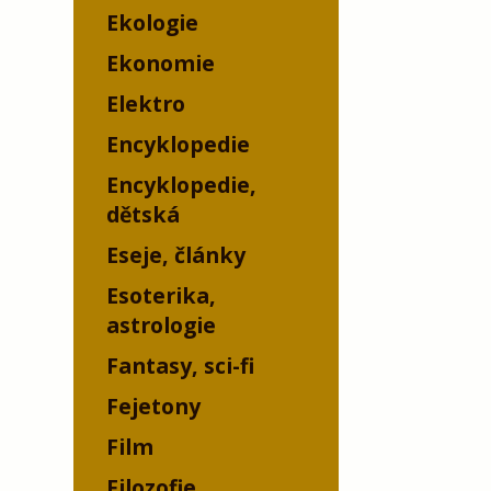
Ekologie
Ekonomie
Elektro
Encyklopedie
Encyklopedie,
dětská
Eseje, články
Esoterika,
astrologie
Fantasy, sci-fi
Fejetony
Film
Filozofie