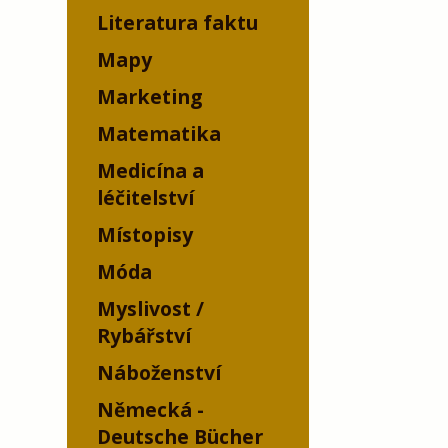
Literatura faktu
Mapy
Marketing
Matematika
Medicína a
léčitelství
Místopisy
Móda
Myslivost /
Rybářství
Náboženství
Německá -
Deutsche Bücher