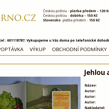
Českou poštou -
platba předem - 120 K
Českou poštou -
dobírka - 150 Kč
Slovensko
-platba předem -
150 Kč
 tel : 601118787. Vykupujeme u Vás doma po telefonické dohod
POPTÁVKA
VÝKUP
OBCHODNÍ PODMÍNKY
Jehlou 
Název:
Autor:
Autor:
Autor:
Nakladatel: