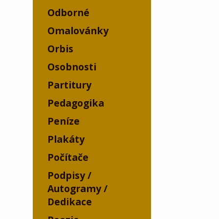
Odborné
Omalovánky
Orbis
Osobnosti
Partitury
Pedagogika
Peníze
Plakáty
Počítače
Podpisy /
Autogramy /
Dedikace