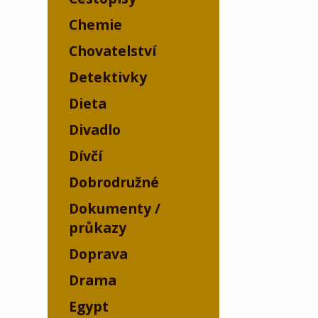
Chemie
Chovatelství
Detektivky
Dieta
Divadlo
Dívčí
Dobrodružné
Dokumenty /
průkazy
Doprava
Drama
Egypt