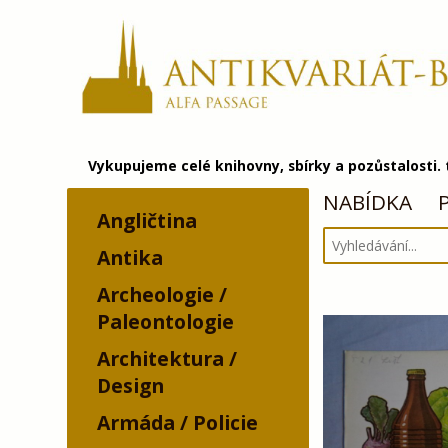
Vykupujeme celé knihovny, sbírky a pozůstalosti.
NABÍDKA
Angličtina
Antika
Archeologie /
Paleontologie
Architektura /
Design
Armáda / Policie