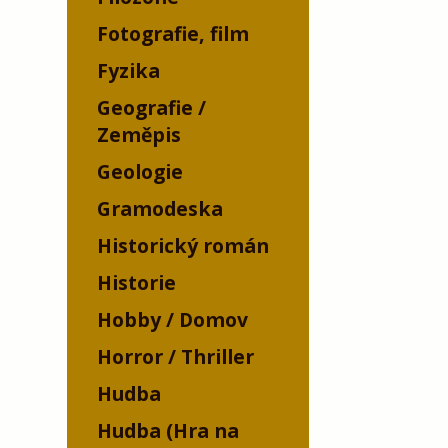
Fotografie, film
Fyzika
Geografie /
Zeměpis
Geologie
Gramodeska
Historický román
Historie
Hobby / Domov
Horror / Thriller
Hudba
Hudba (Hra na