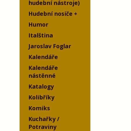
hudební nástroje)
Hudební nosiče
Humor
Italština
Jaroslav Foglar
Kalendáře
Kalendáře
nástěnné
Katalogy
Kolibříky
Komiks
Kuchařky /
Potraviny