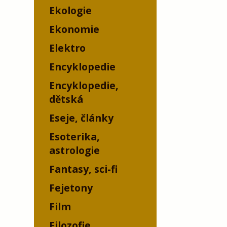
Ekologie
Ekonomie
Elektro
Encyklopedie
Encyklopedie,
dětská
Eseje, články
Esoterika,
astrologie
Fantasy, sci-fi
Fejetony
Film
Filozofie