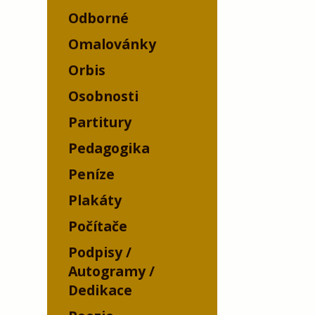
Odborné
Omalovánky
Orbis
Osobnosti
Partitury
Pedagogika
Peníze
Plakáty
Počítače
Podpisy /
Autogramy /
Dedikace