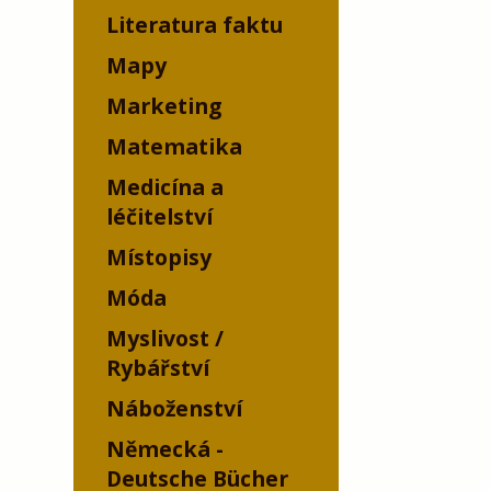
Literatura faktu
Mapy
Marketing
Matematika
Medicína a
léčitelství
Místopisy
Móda
Myslivost /
Rybářství
Náboženství
Německá -
Deutsche Bücher