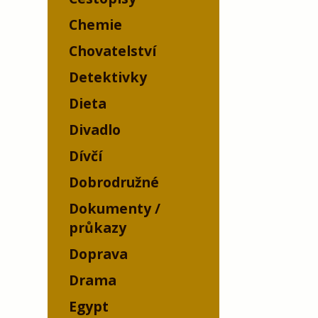
Chemie
Chovatelství
Detektivky
Dieta
Divadlo
Dívčí
Dobrodružné
Dokumenty /
průkazy
Doprava
Drama
Egypt