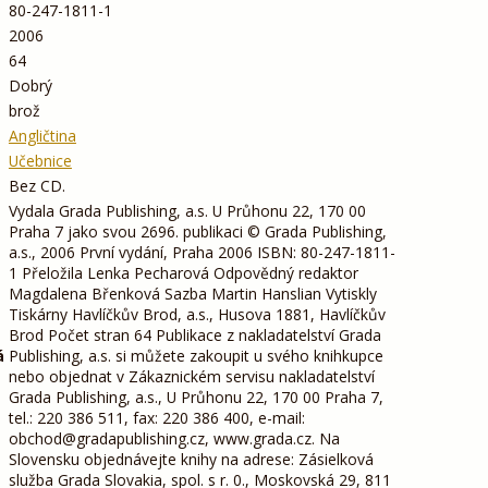
80-247-1811-1
2006
64
Dobrý
brož
Angličtina
Učebnice
Bez CD.
Vydala Grada Publishing, a.s. U Průhonu 22, 170 00
Praha 7 jako svou 2696. publikaci © Grada Publishing,
a.s., 2006 První vydání, Praha 2006 ISBN: 80-247-1811-
1 Přeložila Lenka Pecharová Odpovědný redaktor
Magdalena Břenková Sazba Martin Hanslian Vytiskly
Tiskárny Havlíčkův Brod, a.s., Husova 1881, Havlíčkův
Brod Počet stran 64 Publikace z nakladatelství Grada
á
Publishing, a.s. si můžete zakoupit u svého knihkupce
nebo objednat v Zákaznickém servisu nakladatelství
Grada Publishing, a.s., U Průhonu 22, 170 00 Praha 7,
tel.: 220 386 511, fax: 220 386 400, e-mail:
obchod@gradapublishing.cz, www.grada.cz. Na
Slovensku objednávejte knihy na adrese: Zásielková
služba Grada Slovakia, spol. s r. 0., Moskovská 29, 811