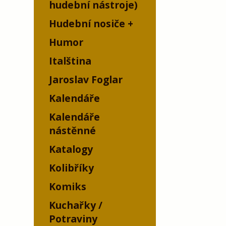
hudební nástroje)
Hudební nosiče
Humor
Italština
Jaroslav Foglar
Kalendáře
Kalendáře
nástěnné
Katalogy
Kolibříky
Komiks
Kuchařky /
Potraviny