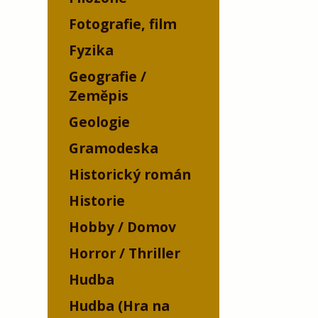
Fotografie, film
Fyzika
Geografie /
Zeměpis
Geologie
Gramodeska
Historický román
Historie
Hobby / Domov
Horror / Thriller
Hudba
Hudba (Hra na