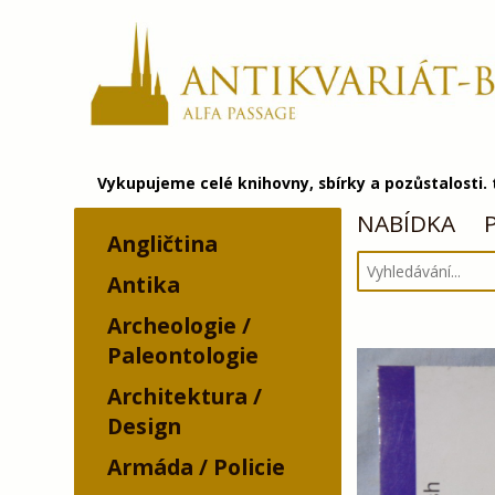
Vykupujeme celé knihovny, sbírky a pozůstalosti.
NABÍDKA
Angličtina
Antika
Archeologie /
Paleontologie
Architektura /
Design
Armáda / Policie