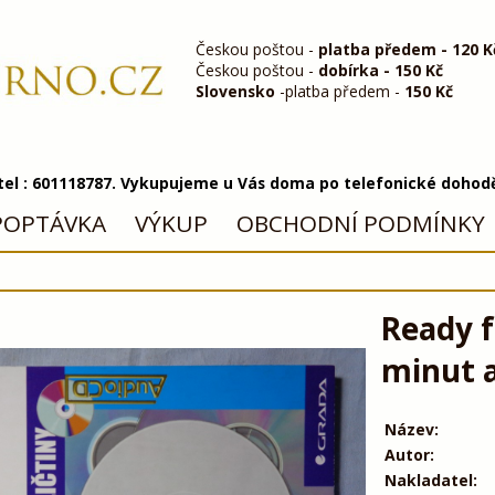
Českou poštou -
platba předem - 120 K
Českou poštou -
dobírka - 150 Kč
Slovensko
-platba předem -
150 Kč
 tel : 601118787. Vykupujeme u Vás doma po telefonické dohod
POPTÁVKA
VÝKUP
OBCHODNÍ PODMÍNKY
Ready f
minut a
Název:
Autor:
Nakladatel: