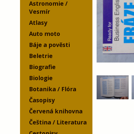
Astronomie /
Vesmír
Atlasy
Auto moto
Báje a pověsti
Beletrie
Biografie
Biologie
Botanika / Flóra
Časopisy
Červená knihovna
Čeština / Literatura
Cestopisy