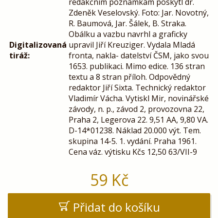
redakčním poznámkám poskytl dr.
Zdeněk Veselovský. Foto: Jar. Novotný,
R. Baumová, Jar. Šálek, B. Straka.
Obálku a vazbu navrhl a graficky
Digitalizovaná
upravil Jiří Kreuziger. Vydala Mladá
tiráž:
fronta, nakla- datelství ČSM, jako svou
1653. publikaci. Mimo edice. 136 stran
textu a 8 stran příloh. Odpovědný
redaktor Jiří Sixta. Technický redaktor
Vladimír Vácha. Vytiskl Mir, novinářské
závody, n. p., závod 2, provozovna 22,
Praha 2, Legerova 22. 9,51 AA, 9,80 VA.
D-14*01238. Náklad 20.000 výt. Tem.
skupina 14-5. 1. vydání. Praha 1961.
Cena váz. výtisku Kčs 12,50 63/VII-9
59
Kč
Přidat do košíku