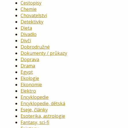
Cestopisy
Chemie
Chovatelství
Detektivky
Dieta
Divadlo
Dívčí
Dobrodružné
Dokumenty / průkazy
Doprava
Drama
Egypt
Ekologie
Ekonomie
Elektro
Encyklopedie
Encyklopedie, dětská
Eseje, články
Esoterika, astrologie
Fantasy, sci-fi