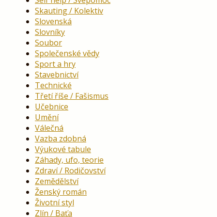
Self help / Svépomoc
Skauting / Kolektiv
Slovenská
Slovníky
Soubor
Společenské vědy
Sport a hry
Stavebnictví
Technické
Třetí říše / Fašismus
Učebnice
Umění
Válečná
Vazba zdobná
Výukové tabule
Záhady, ufo, teorie
Zdraví / Rodičovství
Zemědělství
Ženský román
Životní styl
Zlín / Baťa