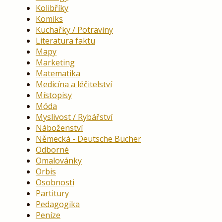
Kolibříky
Komiks
Kuchařky / Potraviny
Literatura faktu
Mapy
Marketing
Matematika
Medicína a léčitelství
Místopisy
Móda
Myslivost / Rybářství
Náboženství
Německá - Deutsche Bücher
Odborné
Omalovánky
Orbis
Osobnosti
Partitury
Pedagogika
Peníze