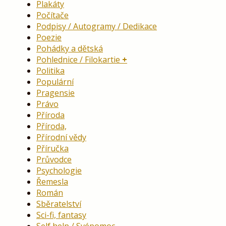
Plakáty
Počítače
Podpisy / Autogramy / Dedikace
Poezie
Pohádky a dětská
Pohlednice / Filokartie
Politika
Populární
Pragensie
Právo
Příroda
Příroda,
Přírodní vědy
Příručka
Průvodce
Psychologie
Řemesla
Román
Sběratelství
Sci-fi, fantasy