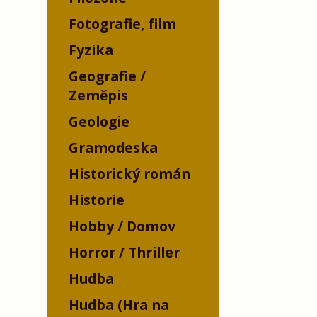
Fotografie, film
Fyzika
Geografie /
Zeměpis
Geologie
Gramodeska
Historický román
Historie
Hobby / Domov
Horror / Thriller
Hudba
Hudba (Hra na