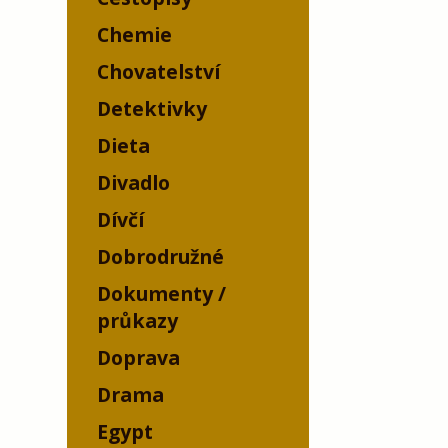
Chemie
Chovatelství
Detektivky
Dieta
Divadlo
Dívčí
Dobrodružné
Dokumenty /
průkazy
Doprava
Drama
Egypt