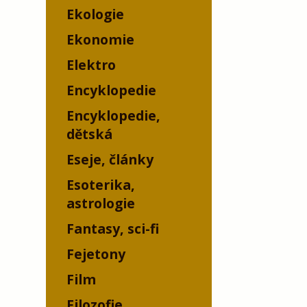
Ekologie
Ekonomie
Elektro
Encyklopedie
Encyklopedie,
dětská
Eseje, články
Esoterika,
astrologie
Fantasy, sci-fi
Fejetony
Film
Filozofie