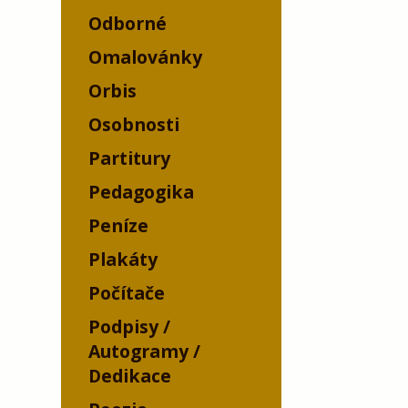
Odborné
Omalovánky
Orbis
Osobnosti
Partitury
Pedagogika
Peníze
Plakáty
Počítače
Podpisy /
Autogramy /
Dedikace