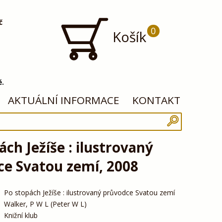
č
0
Košík
ě.
AKTUÁLNÍ INFORMACE
KONTAKT
ách Ježíše : ilustrovaný
e Svatou zemí, 2008
Po stopách Ježíše : ilustrovaný průvodce Svatou zemí
Walker, P W L (Peter W L)
Knižní klub