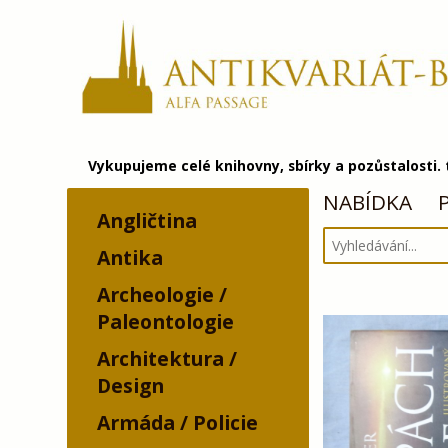
Vykupujeme celé knihovny, sbírky a pozůstalosti.
NABÍDKA
Angličtina
Antika
Archeologie /
Paleontologie
Architektura /
Design
Armáda / Policie