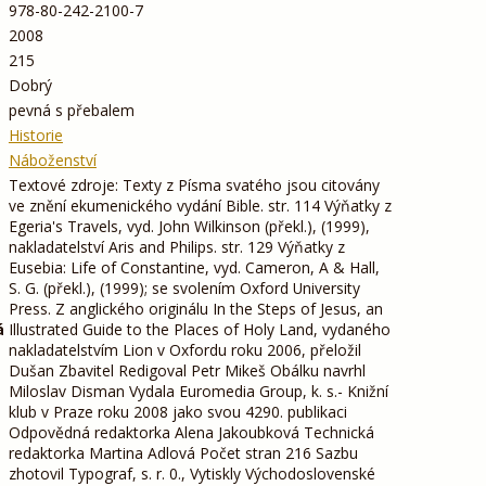
978-80-242-2100-7
2008
215
Dobrý
pevná s přebalem
Historie
Náboženství
Textové zdroje: Texty z Písma svatého jsou citovány
ve znění ekumenického vydání Bible. str. 114 Výňatky z
Egeria's Travels, vyd. John Wilkinson (překl.), (1999),
nakladatelství Aris and Philips. str. 129 Výňatky z
Eusebia: Life of Constantine, vyd. Cameron, A & Hall,
S. G. (překl.), (1999); se svolením Oxford University
Press. Z anglického originálu In the Steps of Jesus, an
á
Illustrated Guide to the Places of Holy Land, vydaného
nakladatelstvím Lion v Oxfordu roku 2006, přeložil
Dušan Zbavitel Redigoval Petr Mikeš Obálku navrhl
Miloslav Disman Vydala Euromedia Group, k. s.- Knižní
klub v Praze roku 2008 jako svou 4290. publikaci
Odpovědná redaktorka Alena Jakoubková Technická
redaktorka Martina Adlová Počet stran 216 Sazbu
zhotovil Typograf, s. r. 0., Vytiskly Východoslovenské