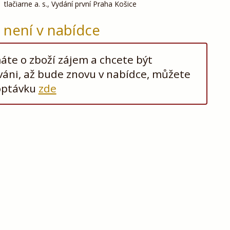
tlačiarne a. s., Vydání první Praha Košice
ž není v nabídce
te o zboží zájem a chcete být
áni, až bude znovu v nabídce, můžete
optávku
zde