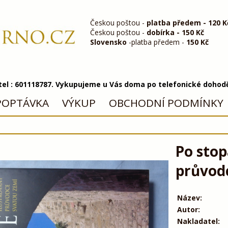
Českou poštou -
platba předem - 120 K
Českou poštou -
dobírka - 150 Kč
Slovensko
-platba předem -
150 Kč
 tel : 601118787. Vykupujeme u Vás doma po telefonické dohod
POPTÁVKA
VÝKUP
OBCHODNÍ PODMÍNKY
Po stop
průvodc
Název:
Autor:
Nakladatel: