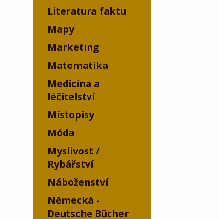
Literatura faktu
Mapy
Marketing
Matematika
Medicína a
léčitelství
Místopisy
Móda
Myslivost /
Rybářství
Náboženství
Německá -
Deutsche Bücher