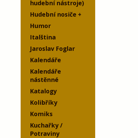
hudební nástroje)
Hudební nosiče
Humor
Italština
Jaroslav Foglar
Kalendáře
Kalendáře
nástěnné
Katalogy
Kolibříky
Komiks
Kuchařky /
Potraviny