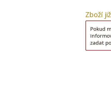
Zboží ji
Pokud má
informov
zadat p