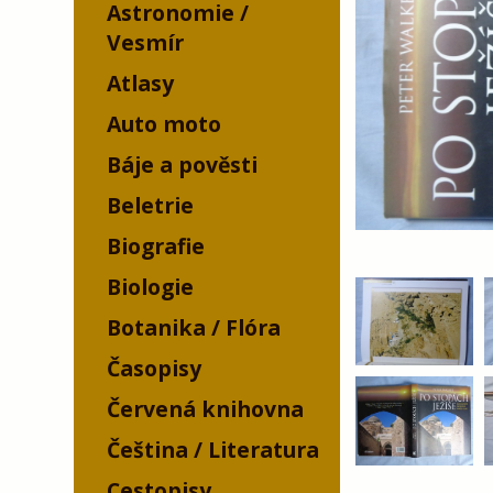
Astronomie /
Vesmír
Atlasy
Auto moto
Báje a pověsti
Beletrie
Biografie
Biologie
Botanika / Flóra
Časopisy
Červená knihovna
Čeština / Literatura
Cestopisy