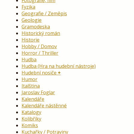
Fotografie, film
Fyzika
Geografie / Zeměpis
Geologie
Gramodeska
Historický román
Historie
Hobby / Domov
Horror / Thriller
Hudba
Hudba (Hra na hudební nástroje)
Hudební nosiče
Humor
Italština
Jaroslav Foglar
Kalendáře
Kalendáře nástěnné
Katalogy
Kolibříky
Komiks
Kuchařky / Potraviny