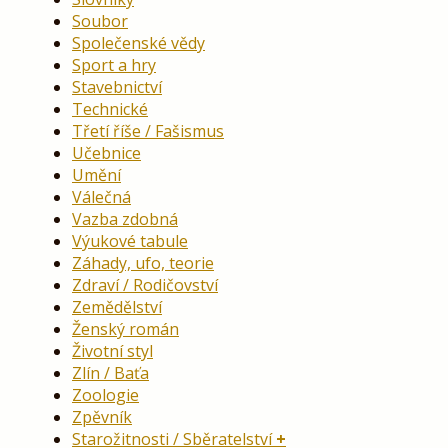
Soubor
Společenské vědy
Sport a hry
Stavebnictví
Technické
Třetí říše / Fašismus
Učebnice
Umění
Válečná
Vazba zdobná
Výukové tabule
Záhady, ufo, teorie
Zdraví / Rodičovství
Zemědělství
Ženský román
Životní styl
Zlín / Baťa
Zoologie
Zpěvník
Starožitnosti / Sběratelství