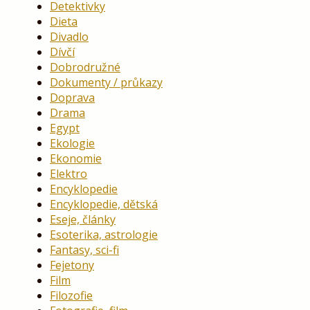
Detektivky
Dieta
Divadlo
Dívčí
Dobrodružné
Dokumenty / průkazy
Doprava
Drama
Egypt
Ekologie
Ekonomie
Elektro
Encyklopedie
Encyklopedie, dětská
Eseje, články
Esoterika, astrologie
Fantasy, sci-fi
Fejetony
Film
Filozofie