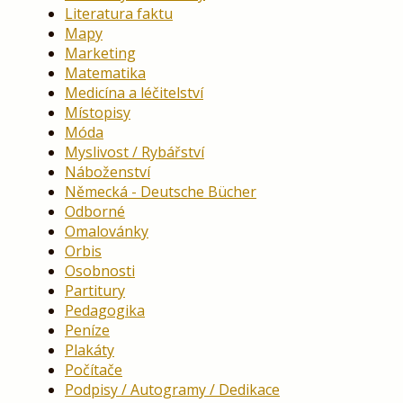
Literatura faktu
Mapy
Marketing
Matematika
Medicína a léčitelství
Místopisy
Móda
Myslivost / Rybářství
Náboženství
Německá - Deutsche Bücher
Odborné
Omalovánky
Orbis
Osobnosti
Partitury
Pedagogika
Peníze
Plakáty
Počítače
Podpisy / Autogramy / Dedikace