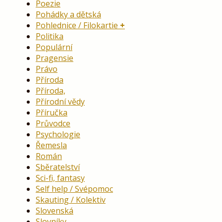
Poezie
Pohádky a dětská
Pohlednice / Filokartie
Politika
Populární
Pragensie
Právo
Příroda
Příroda,
Přírodní vědy
Příručka
Průvodce
Psychologie
Řemesla
Román
Sběratelství
Sci-fi, fantasy
Self help / Svépomoc
Skauting / Kolektiv
Slovenská
Slovníky