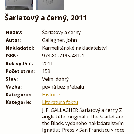
Šarlatový a černý, 2011
Název:
Šarlatový a černý
Autor:
Gallagher, John
Nakladatel:
Karmelitánské nakladatelství
ISBN:
978-80-7195-481-1
Rok vydání:
2011
Počet stran:
159
Stav:
Velmi dobrý
Vazba:
pevná bez přebalu
Kategorie:
Historie
Kategorie:
Literatura faktu
J. P. GALLAGHER Šarlatový a černý Z
anglického originálu The Scarlet and
the Black, vydaného nakladatelstvím
Ignatius Press v San Franciscu v roce