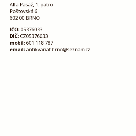
Alfa Pasáž, 1. patro
Poštovská 6
602 00 BRNO
IČO:
05376033
DIČ:
CZ05376033
mobil:
601 118 787
email:
antikvariat.brno@seznam.cz