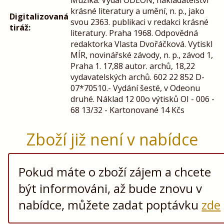
Muzika. Vydal ODEON, nakladatelství
krásné literatury a umění, n. p., jako
Digitalizovaná
svou 2363. publikaci v redakci krásné
tiráž:
literatury. Praha 1968. Odpovědná
redaktorka Vlasta Dvořáčková. Vytiskl
MÍR, novinářské závody, n. p., závod 1,
Praha 1. 17,88 autor. archů, 18,22
vydavatelských archů. 602 22 852 D-
07*70510.- Vydání šesté, v Odeonu
druhé. Náklad 12 00o výtisků OI - 006 -
68 13/32 - Kartonované 14 Kčs
Zboží již není v nabídce
Pokud máte o zboží zájem a chcete
být informováni, až bude znovu v
nabídce, můžete zadat poptávku
zde