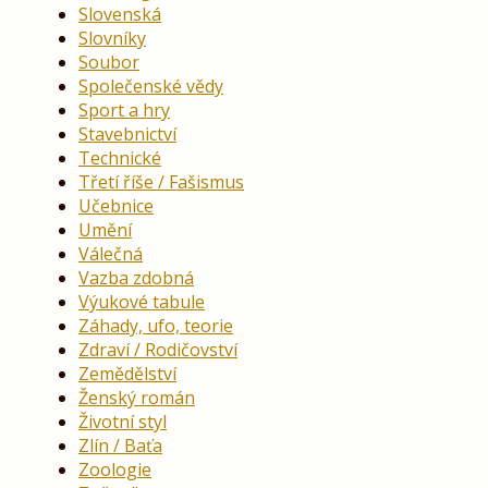
Slovenská
Slovníky
Soubor
Společenské vědy
Sport a hry
Stavebnictví
Technické
Třetí říše / Fašismus
Učebnice
Umění
Válečná
Vazba zdobná
Výukové tabule
Záhady, ufo, teorie
Zdraví / Rodičovství
Zemědělství
Ženský román
Životní styl
Zlín / Baťa
Zoologie