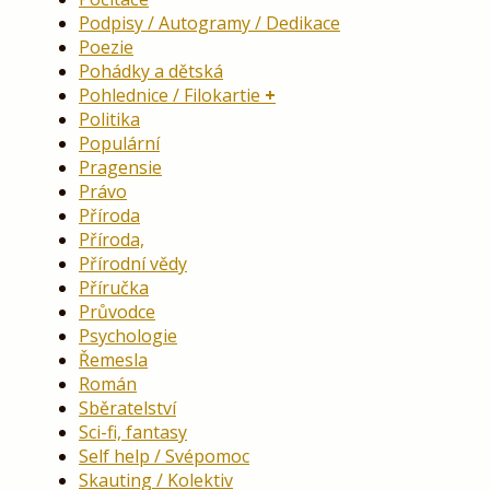
Podpisy / Autogramy / Dedikace
Poezie
Pohádky a dětská
Pohlednice / Filokartie
Politika
Populární
Pragensie
Právo
Příroda
Příroda,
Přírodní vědy
Příručka
Průvodce
Psychologie
Řemesla
Román
Sběratelství
Sci-fi, fantasy
Self help / Svépomoc
Skauting / Kolektiv