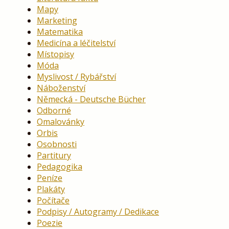
Mapy
Marketing
Matematika
Medicína a léčitelství
Místopisy
Móda
Myslivost / Rybářství
Náboženství
Německá - Deutsche Bücher
Odborné
Omalovánky
Orbis
Osobnosti
Partitury
Pedagogika
Peníze
Plakáty
Počítače
Podpisy / Autogramy / Dedikace
Poezie