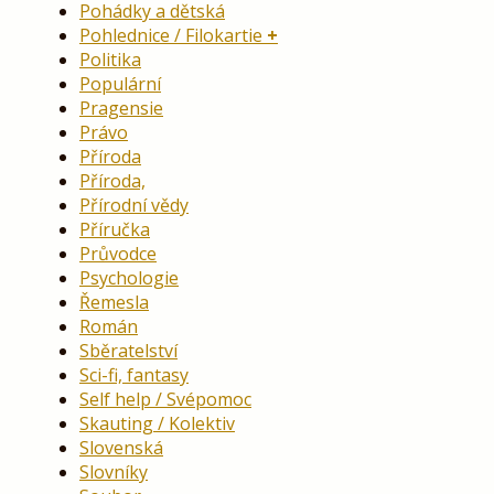
Pohádky a dětská
Pohlednice / Filokartie
Politika
Populární
Pragensie
Právo
Příroda
Příroda,
Přírodní vědy
Příručka
Průvodce
Psychologie
Řemesla
Román
Sběratelství
Sci-fi, fantasy
Self help / Svépomoc
Skauting / Kolektiv
Slovenská
Slovníky