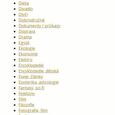
Dieta
Divadlo
Dívčí
Dobrodružné
Dokumenty / průkazy
Doprava
Drama
Egypt
Ekologie
Ekonomie
Elektro
Encyklopedie
Encyklopedie, dětská
Eseje, články
Esoterika, astrologie
Fantasy, sci-fi
Fejetony
Film
Filozofie
Fotografie, film