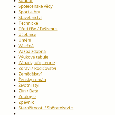
Soubor
Společenské vědy
Sport a hry
Stavebnictví
Technické
Třetí říše / Fašismus
Učebnice
Umění
Válečná
Vazba zdobná
Výukové tabule
Záhady, ufo, teorie
Zdraví / Rodičovství
Zemědělství
Ženský román
Životní styl
Zlín / Baťa
Zoologie
Zpěvník
Starožitnosti / Sběratelství