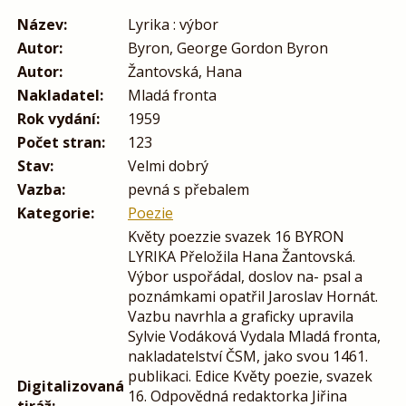
Název:
Lyrika : výbor
Autor:
Byron, George Gordon Byron
Autor:
Žantovská, Hana
Nakladatel:
Mladá fronta
Rok vydání:
1959
Počet stran:
123
Stav:
Velmi dobrý
Vazba:
pevná s přebalem
Kategorie:
Poezie
Květy poezzie svazek 16 BYRON
LYRIKA Přeložila Hana Žantovská.
Výbor uspořádal, doslov na- psal a
poznámkami opatřil Jaroslav Hornát.
Vazbu navrhla a graficky upravila
Sylvie Vodáková Vydala Mladá fronta,
nakladatelství ČSM, jako svou 1461.
publikaci. Edice Květy poezie, svazek
Digitalizovaná
16. Odpovědná redaktorka Jiřina