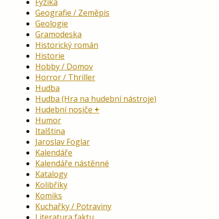
Fyzika
Geografie / Zeměpis
Geologie
Gramodeska
Historický román
Historie
Hobby / Domov
Horror / Thriller
Hudba
Hudba (Hra na hudební nástroje)
Hudební nosiče
Humor
Italština
Jaroslav Foglar
Kalendáře
Kalendáře nástěnné
Katalogy
Kolibříky
Komiks
Kuchařky / Potraviny
Literatura faktu