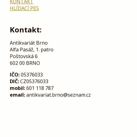
KONTAKT
HLÍDACÍ PES
Kontakt:
Antikvariát Brno
Alfa Pasáž, 1. patro
Poštovská 6
602 00 BRNO
IČO:
05376033
DIČ:
CZ05376033
mobil:
601 118 787
email:
antikvariat.brno@seznam.cz