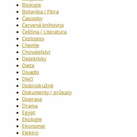
Biologie
Botanika / Flóra
Časopisy
Červená knihovna
Čeština / Literatura
Cestopisy
Chemie
Chovatelství
Detektivky
Dieta
Divadlo
Dívčí
Dobrodružné
Dokumenty / průkazy
Doprava
Drama
Egypt
Ekologie
Ekonomie
Elektro