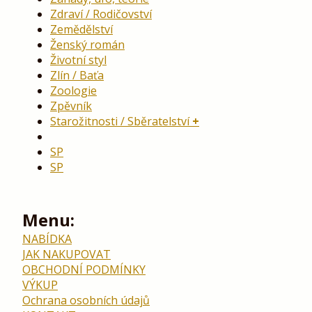
Zdraví / Rodičovství
Zemědělství
Ženský román
Životní styl
Zlín / Baťa
Zoologie
Zpěvník
Starožitnosti / Sběratelství
SP
SP
Menu:
NABÍDKA
JAK NAKUPOVAT
OBCHODNÍ PODMÍNKY
VÝKUP
Ochrana osobních údajů