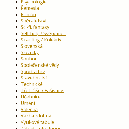
Psychologie
Řemesla
Román
Sběratelství
Sci-fi, fantasy
Self help / Svépomoc
Skauting / Kolektiv
Slovenská
Slovníky
Soubor
Společenské vědy
Sport a hry
Stavebnictví
Technické
Třetí říše / Fašismus
Učebnice
Umění
Válečná
Vazba zdobná
Výukové tabule
Záhady, ufo, teorie