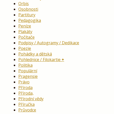
Orbis
Osobnosti
Partitury
Pedagogika
Peníze
Plakáty
Počítače
Podpisy / Autogramy / Dedikace
Poezie
Pohádky a dětská
Pohlednice / Filokartie
Politika
Populární
Pragensie
Právo
Příroda
Příroda,
Přírodní vědy
Příručka
Průvodce