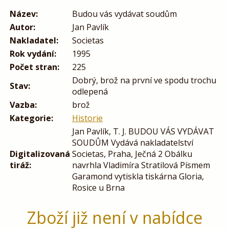
Název:
Budou vás vydávat soudům
Autor:
Jan Pavlík
Nakladatel:
Societas
Rok vydání:
1995
Počet stran:
225
Dobrý, brož na první ve spodu trochu
Stav:
odlepená
Vazba:
brož
Kategorie:
Historie
Jan Pavlík, T. J. BUDOU VÁS VYDÁVAT
SOUDÛM Vydává nakladatelství
Digitalizovaná
Societas, Praha, Ječná 2 Obálku
tiráž:
navrhla Vladimíra Stratilová Písmem
Garamond vytiskla tiskárna Gloria,
Rosice u Brna
Zboží již není v nabídce