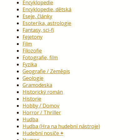
Encyklopedie
Encyklopedie, dětská
Eseje, články
Esoterika, astrologie
Fantasy, sci-fi
Fejetony
Film
Filozofie
Fotografie, film
Fyzika
Geografie / Zeměpis
Geologie
Gramodeska
Historický román
Historie
Hobby / Domov
Horror / Thriller
Hudba
Hudba (Hra na hudební nástroje)
Hudební nosiče