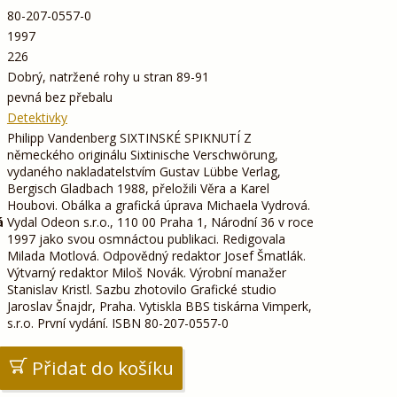
80-207-0557-0
1997
226
Dobrý, natržené rohy u stran 89-91
pevná bez přebalu
Detektivky
Philipp Vandenberg SIXTINSKÉ SPIKNUTÍ Z
německého originálu Sixtinische Verschwörung,
vydaného nakladatelstvím Gustav Lübbe Verlag,
Bergisch Gladbach 1988, přeložili Věra a Karel
Houbovi. Obálka a grafická úprava Michaela Vydrová.
á
Vydal Odeon s.r.o., 110 00 Praha 1, Národní 36 v roce
1997 jako svou osmnáctou publikaci. Redigovala
Milada Motlová. Odpovědný redaktor Josef Šmatlák.
Výtvarný redaktor Miloš Novák. Výrobní manažer
Stanislav Kristl. Sazbu zhotovilo Grafické studio
Jaroslav Šnajdr, Praha. Vytiskla BBS tiskárna Vimperk,
s.r.o. První vydání. ISBN 80-207-0557-0
Přidat do košíku