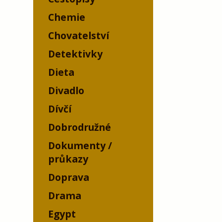
Chemie
Chovatelství
Detektivky
Dieta
Divadlo
Dívčí
Dobrodružné
Dokumenty /
průkazy
Doprava
Drama
Egypt