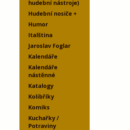
hudební nástroje)
Hudební nosiče
Humor
Italština
Jaroslav Foglar
Kalendáře
Kalendáře
nástěnné
Katalogy
Kolibříky
Komiks
Kuchařky /
Potraviny