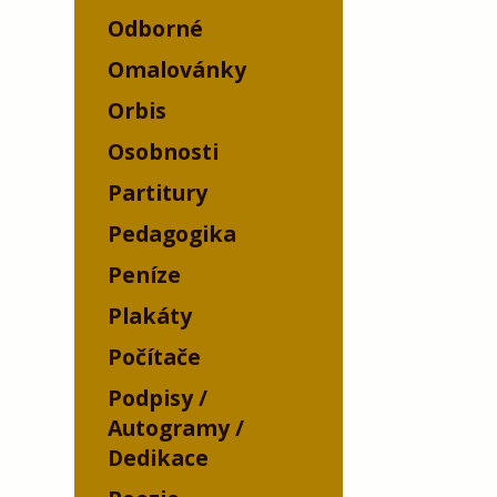
Odborné
Omalovánky
Orbis
Osobnosti
Partitury
Pedagogika
Peníze
Plakáty
Počítače
Podpisy /
Autogramy /
Dedikace