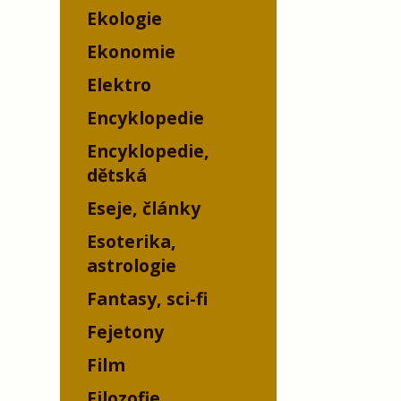
Ekologie
Ekonomie
Elektro
Encyklopedie
Encyklopedie,
dětská
Eseje, články
Esoterika,
astrologie
Fantasy, sci-fi
Fejetony
Film
Filozofie