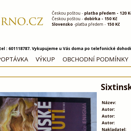
Českou poštou -
platba předem - 120 K
Českou poštou -
dobírka - 150 Kč
Slovensko
-platba předem -
150 Kč
 tel : 601118787. Vykupujeme u Vás doma po telefonické dohod
POPTÁVKA
VÝKUP
OBCHODNÍ PODMÍNKY
Sixtins
Název:
Autor:
Autor:
Autor:
Nakladatel: