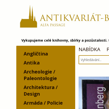
Vykupujeme celé knihovny, sbírky a pozůstalosti.
NABÍDKA
Angličtina
Antika
Archeologie /
Paleontologie
Architektura /
Design
Armáda / Policie