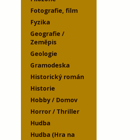
Fotografie, film
Fyzika
Geografie /
Zeměpis
Geologie
Gramodeska
Historický román
Historie
Hobby / Domov
Horror / Thriller
Hudba
Hudba (Hra na