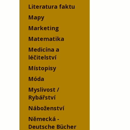
Literatura faktu
Mapy
Marketing
Matematika
Medicína a
léčitelství
Místopisy
Móda
Myslivost /
Rybářství
Náboženství
Německá -
Deutsche Bücher