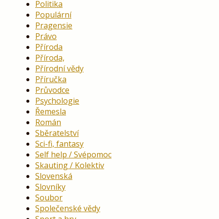
Politika
Populární
Pragensie
Právo
Příroda
Příroda,
Přírodní vědy
Příručka
Průvodce
Psychologie
Řemesla
Román
Sběratelství
Sci-fi, fantasy
Self help / Svépomoc
Skauting / Kolektiv
Slovenská
Slovníky
Soubor
Společenské vědy