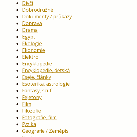
Dívčí
Dobrodružné
Dokumenty / průkazy
Doprava
Drama
Egypt
Ekologie
Ekonomie
Elektro
Encyklopedie
Encyklopedie, dětská
Eseje, články
Esoterika, astrologie
Fantasy, sci-fi
Fejetony
Film
Filozofie
Fotografie, film
Fyzika
Geografie / Zeměpis