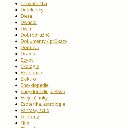
Chovatelství
Detektivky
Dieta
Divadlo
Dívčí
Dobrodružné
Dokumenty / průkazy
Doprava
Drama
Egypt
Ekologie
Ekonomie
Elektro
Encyklopedie
Encyklopedie, dětská
Eseje, články
Esoterika, astrologie
Fantasy, sci-fi
Fejetony
Film