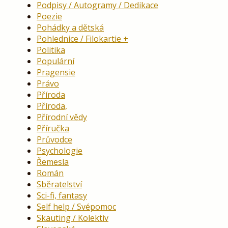
Podpisy / Autogramy / Dedikace
Poezie
Pohádky a dětská
Pohlednice / Filokartie
Politika
Populární
Pragensie
Právo
Příroda
Příroda,
Přírodní vědy
Příručka
Průvodce
Psychologie
Řemesla
Román
Sběratelství
Sci-fi, fantasy
Self help / Svépomoc
Skauting / Kolektiv