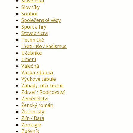
Slovenská
Slovníky
Soubor
Společenské vědy
Sport a hry
Stavebnictví
Technické
Třetí říše / Fašismus
Učebnice
Umění
Válečná
Vazba zdobná
Výukové tabule
Záhady, ufo, teorie
Zdraví / Rodičovství
Zemědělství
Ženský román
Životní styl
Zlín / Baťa
Zoologie
Zpěvník