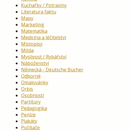
Kuchařky / Potraviny
Literatura faktu
Mapy
Marketing
Matematika
Medicína a léčitelství
Místopisy
Móda
Myslivost / Rybářství
Náboženství
Německá - Deutsche Bücher
Odborné
Omalovánky
Orbis
Osobnosti
Partitury
Pedagogika
Peníze
Plakáty
Počítače