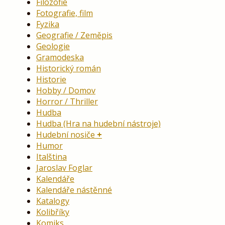
Filozofie
Fotografie, film
Fyzika
Geografie / Zeměpis
Geologie
Gramodeska
Historický román
Historie
Hobby / Domov
Horror / Thriller
Hudba
Hudba (Hra na hudební nástroje)
Hudební nosiče
Humor
Italština
Jaroslav Foglar
Kalendáře
Kalendáře nástěnné
Katalogy
Kolibříky
Komiks