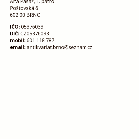
Alfa Pasáž, 1. patro
Poštovská 6
602 00 BRNO
IČO:
05376033
DIČ:
CZ05376033
mobil:
601 118 787
email:
antikvariat.brno@seznam.cz