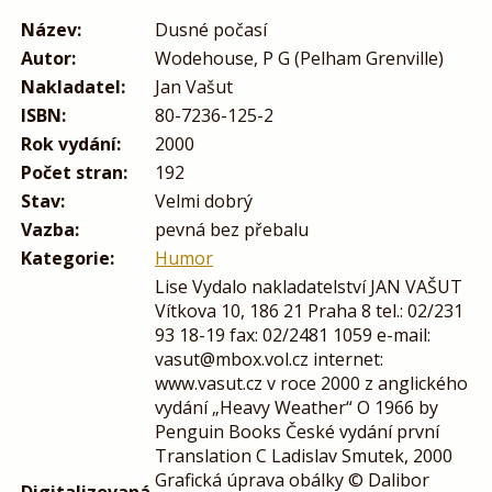
Název:
Dusné počasí
Autor:
Wodehouse, P G (Pelham Grenville)
Nakladatel:
Jan Vašut
ISBN:
80-7236-125-2
Rok vydání:
2000
Počet stran:
192
Stav:
Velmi dobrý
Vazba:
pevná bez přebalu
Kategorie:
Humor
Lise Vydalo nakladatelství JAN VAŠUT
Vítkova 10, 186 21 Praha 8 tel.: 02/231
93 18-19 fax: 02/2481 1059 e-mail:
vasut@mbox.vol.cz internet:
www.vasut.cz v roce 2000 z anglického
vydání „Heavy Weather“ O 1966 by
Penguin Books České vydání první
Translation C Ladislav Smutek, 2000
Grafická úprava obálky © Dalibor