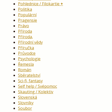
Pohlednice / Filokartie
Politika
Populární
Pragensie
Právo
Příroda
Příroda,
Přírodní vědy
Příručka
Průvodce
Psychologie
Řemesla
Román
Sběratelství
Sci-fi, fantasy
Self help / Svépomoc
Skauting / Kolektiv
Slovenská
Slovníky
Soubor