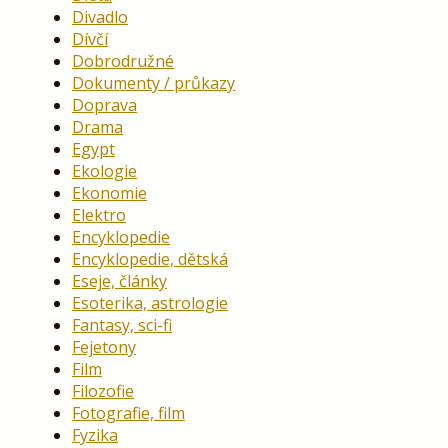
Divadlo
Dívčí
Dobrodružné
Dokumenty / průkazy
Doprava
Drama
Egypt
Ekologie
Ekonomie
Elektro
Encyklopedie
Encyklopedie, dětská
Eseje, články
Esoterika, astrologie
Fantasy, sci-fi
Fejetony
Film
Filozofie
Fotografie, film
Fyzika