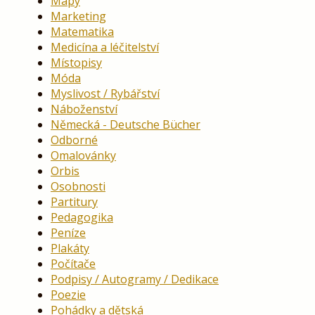
Mapy
Marketing
Matematika
Medicína a léčitelství
Místopisy
Móda
Myslivost / Rybářství
Náboženství
Německá - Deutsche Bücher
Odborné
Omalovánky
Orbis
Osobnosti
Partitury
Pedagogika
Peníze
Plakáty
Počítače
Podpisy / Autogramy / Dedikace
Poezie
Pohádky a dětská