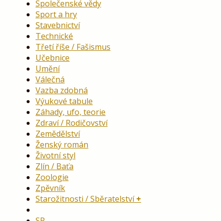
Společenské vědy
Sport a hry
Stavebnictví
Technické
Třetí říše / Fašismus
Učebnice
Umění
Válečná
Vazba zdobná
Výukové tabule
Záhady, ufo, teorie
Zdraví / Rodičovství
Zemědělství
Ženský román
Životní styl
Zlín / Baťa
Zoologie
Zpěvník
Starožitnosti / Sběratelství
SP