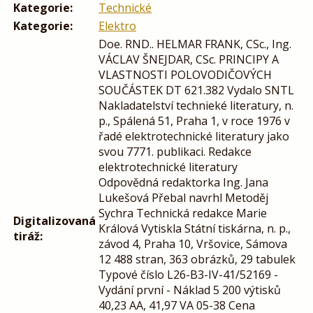
Kategorie:
Technické
Kategorie:
Elektro
Doe. RND.. HELMAR FRANK, CSc., Ing.
VÁCLAV ŠNEJDAR, CSc. PRINCIPY A
VLASTNOSTI POLOVODIČOVÝCH
SOUČÁSTEK DT 621.382 Vydalo SNTL
Nakladatelství technieké literatury, n.
p., Spálená 51, Praha 1, v roce 1976 v
řadé elektrotechnické literatury jako
svou 7771. publikaci. Redakce
elektrotechnické literatury
Odpovědná redaktorka Ing. Jana
Lukešová Přebal navrhl Metoděj
Sychra Technická redakce Marie
Digitalizovaná
Králová Vytiskla Státní tiskárna, n. p.,
tiráž:
závod 4, Praha 10, Vršovice, Sámova
12 488 stran, 363 obrázků, 29 tabulek
Typové číslo L26-B3-IV-41/52169 -
Vydání první - Náklad 5 200 výtisků
40,23 AA, 41,97 VA 05-38 Cena