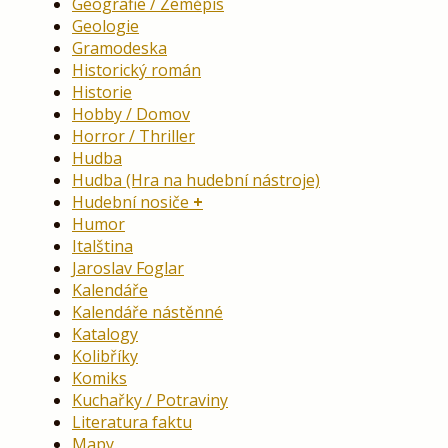
Geografie / Zeměpis
Geologie
Gramodeska
Historický román
Historie
Hobby / Domov
Horror / Thriller
Hudba
Hudba (Hra na hudební nástroje)
Hudební nosiče
Humor
Italština
Jaroslav Foglar
Kalendáře
Kalendáře nástěnné
Katalogy
Kolibříky
Komiks
Kuchařky / Potraviny
Literatura faktu
Mapy