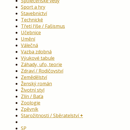
Společenské vědy
Sport a hry
Stavebnictví
Technické
Třetí říše / Fašismus
Učebnice
Umění
Válečná
Vazba zdobná
Výukové tabule
Záhady, ufo, teorie
Zdraví / Rodičovství
Zemědělství
Ženský román
Životní styl
Zlín / Baťa
Zoologie
Zpěvník
Starožitnosti / Sběratelství
SP