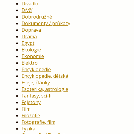
Divadlo
Dívčí
Dobrodružné
Dokumenty / průkazy
Doprava
Drama
Egypt
Ekologie
Ekonomie
Elektro
Encyklopedie
Encyklopedie, dětská
Eseje, články
Esoterika, astrologie
Fantasy, sci-fi
Fejetony
Film
Filozofie
Fotografie, film
Fyzika