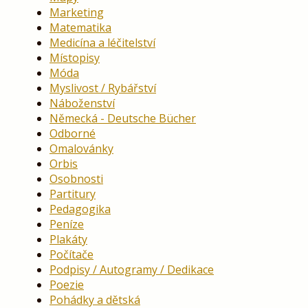
Marketing
Matematika
Medicína a léčitelství
Místopisy
Móda
Myslivost / Rybářství
Náboženství
Německá - Deutsche Bücher
Odborné
Omalovánky
Orbis
Osobnosti
Partitury
Pedagogika
Peníze
Plakáty
Počítače
Podpisy / Autogramy / Dedikace
Poezie
Pohádky a dětská