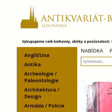
Vykupujeme celé knihovny, sbírky a pozůstalosti.
NABÍDKA
Angličtina
Antika
Archeologie /
Paleontologie
Architektura /
Design
Armáda / Policie