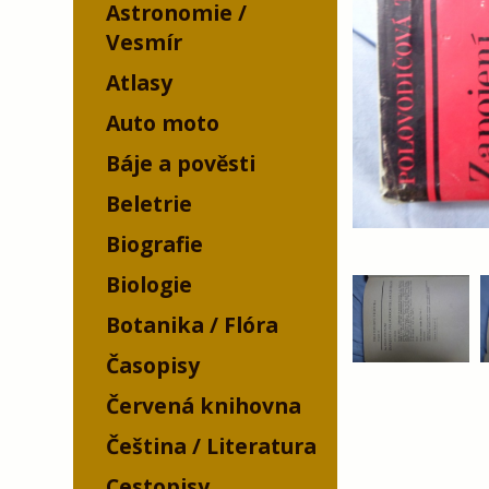
Astronomie /
Vesmír
Atlasy
Auto moto
Báje a pověsti
Beletrie
Biografie
Biologie
Botanika / Flóra
Časopisy
Červená knihovna
Čeština / Literatura
Cestopisy