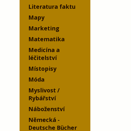
Literatura faktu
Mapy
Marketing
Matematika
Medicína a
léčitelství
Místopisy
Móda
Myslivost /
Rybářství
Náboženství
Německá -
Deutsche Bücher