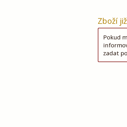
Zboží ji
Pokud má
informov
zadat p