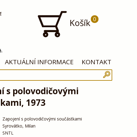
č
0
Košík
ě.
AKTUÁLNÍ INFORMACE
KONTAKT
í s polovodičovými
tkami, 1973
Zapojení s polovodičovými součástkami
Syrovátko, Milan
SNTL