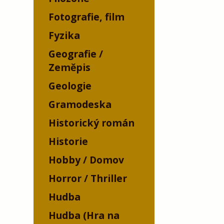
Fotografie, film
Fyzika
Geografie /
Zeměpis
Geologie
Gramodeska
Historický román
Historie
Hobby / Domov
Horror / Thriller
Hudba
Hudba (Hra na