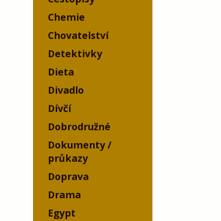
Chemie
Chovatelství
Detektivky
Dieta
Divadlo
Dívčí
Dobrodružné
Dokumenty /
průkazy
Doprava
Drama
Egypt