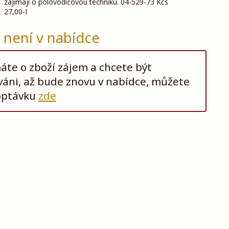
zajimaji o polovodičovou techniku. 04-529-73 Kčs
27,00-I
ž není v nabídce
te o zboží zájem a chcete být
áni, až bude znovu v nabídce, můžete
optávku
zde