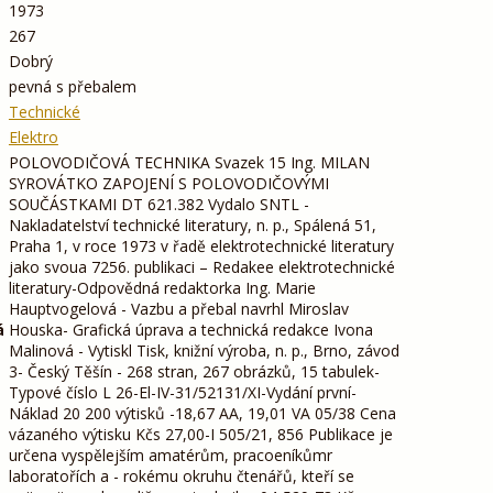
1973
267
Dobrý
pevná s přebalem
Technické
Elektro
POLOVODIČOVÁ TECHNIKA Svazek 15 Ing. MILAN
SYROVÁTKO ZAPOJENÍ S POLOVODIČOVÝMI
SOUČÁSTKAMI DT 621.382 Vydalo SNTL -
Nakladatelství technické literatury, n. p., Spálená 51,
Praha 1, v roce 1973 v řadě elektrotechnické literatury
jako svoua 7256. publikaci – Redakee elektrotechnické
literatury-Odpovědná redaktorka Ing. Marie
Hauptvogelová - Vazbu a přebal navrhl Miroslav
á
Houska- Grafická úprava a technická redakce Ivona
Malinová - Vytiskl Tisk, knižní výroba, n. p., Brno, závod
3- Český Těšín - 268 stran, 267 obrázků, 15 tabulek-
Typové číslo L 26-El-IV-31/52131/XI-Vydání první-
Náklad 20 200 výtisků -18,67 AA, 19,01 VA 05/38 Cena
vázaného výtisku Kčs 27,00-I 505/21, 856 Publikace je
určena vyspělejším amatérům, pracoeníkůmr
laboratořích a - rokému okruhu čtenářů, kteří se