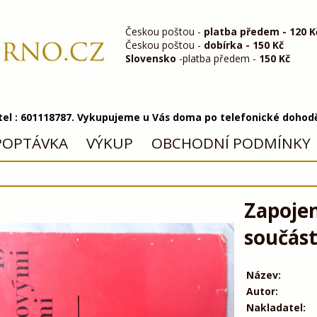
Českou poštou -
platba předem - 120 K
Českou poštou -
dobírka - 150 Kč
Slovensko
-platba předem -
150 Kč
 tel : 601118787. Vykupujeme u Vás doma po telefonické dohod
POPTÁVKA
VÝKUP
OBCHODNÍ PODMÍNKY
Zapojen
součás
Název:
Autor:
Nakladatel: