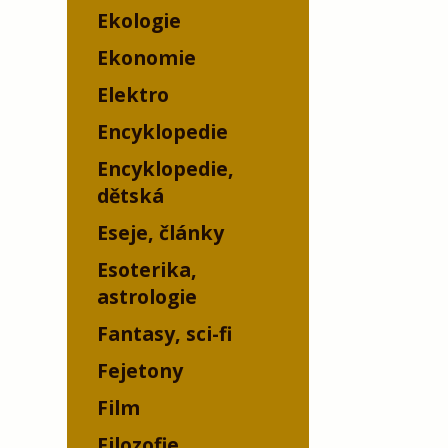
Ekologie
Ekonomie
Elektro
Encyklopedie
Encyklopedie,
dětská
Eseje, články
Esoterika,
astrologie
Fantasy, sci-fi
Fejetony
Film
Filozofie