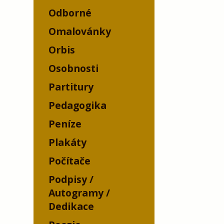
Odborné
Omalovánky
Orbis
Osobnosti
Partitury
Pedagogika
Peníze
Plakáty
Počítače
Podpisy /
Autogramy /
Dedikace