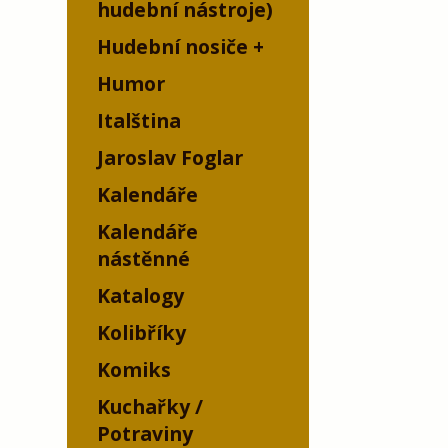
hudební nástroje)
Hudební nosiče
Humor
Italština
Jaroslav Foglar
Kalendáře
Kalendáře
nástěnné
Katalogy
Kolibříky
Komiks
Kuchařky /
Potraviny