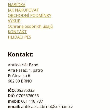
NABÍDKA
JAK NAKUPOVAT
OBCHODNÍ PODMÍNKY
VÝKUP
Ochrana osobních údajů
KONTAKT
HLÍDACÍ PES
Kontakt:
Antikvariát Brno
Alfa Pasáž, 1. patro
Poštovská 6
602 00 BRNO
IČO:
05376033
DIČ:
CZ05376033
mobil:
601 118 787
email:
antikvariat.brno@seznam.cz