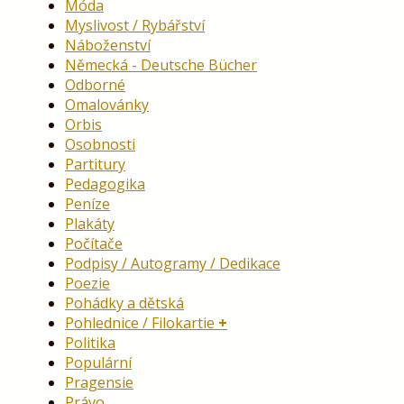
Móda
Myslivost / Rybářství
Náboženství
Německá - Deutsche Bücher
Odborné
Omalovánky
Orbis
Osobnosti
Partitury
Pedagogika
Peníze
Plakáty
Počítače
Podpisy / Autogramy / Dedikace
Poezie
Pohádky a dětská
Pohlednice / Filokartie
Politika
Populární
Pragensie
Právo