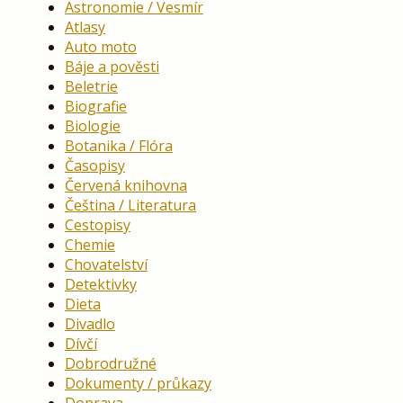
Astronomie / Vesmír
Atlasy
Auto moto
Báje a pověsti
Beletrie
Biografie
Biologie
Botanika / Flóra
Časopisy
Červená knihovna
Čeština / Literatura
Cestopisy
Chemie
Chovatelství
Detektivky
Dieta
Divadlo
Dívčí
Dobrodružné
Dokumenty / průkazy
Doprava