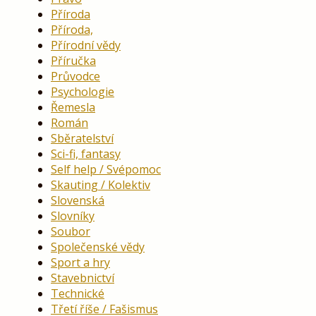
Příroda
Příroda,
Přírodní vědy
Příručka
Průvodce
Psychologie
Řemesla
Román
Sběratelství
Sci-fi, fantasy
Self help / Svépomoc
Skauting / Kolektiv
Slovenská
Slovníky
Soubor
Společenské vědy
Sport a hry
Stavebnictví
Technické
Třetí říše / Fašismus