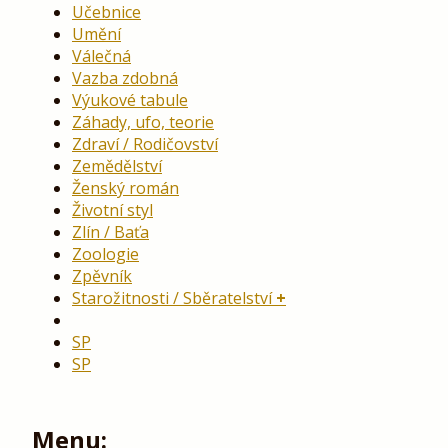
Učebnice
Umění
Válečná
Vazba zdobná
Výukové tabule
Záhady, ufo, teorie
Zdraví / Rodičovství
Zemědělství
Ženský román
Životní styl
Zlín / Baťa
Zoologie
Zpěvník
Starožitnosti / Sběratelství
SP
SP
Menu: