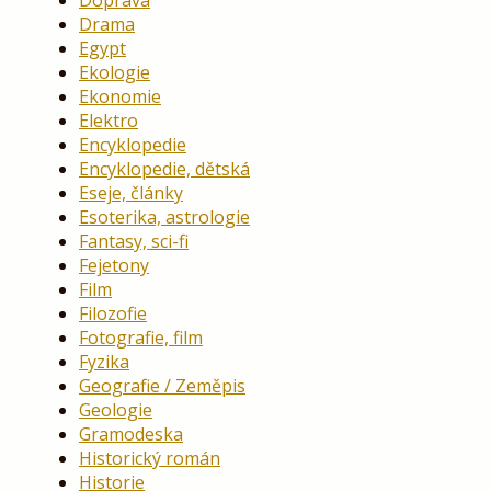
Drama
Egypt
Ekologie
Ekonomie
Elektro
Encyklopedie
Encyklopedie, dětská
Eseje, články
Esoterika, astrologie
Fantasy, sci-fi
Fejetony
Film
Filozofie
Fotografie, film
Fyzika
Geografie / Zeměpis
Geologie
Gramodeska
Historický román
Historie