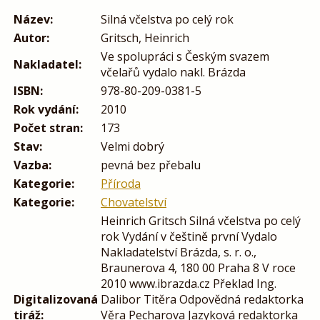
Název:
Silná včelstva po celý rok
Autor:
Gritsch, Heinrich
Ve spolupráci s Českým svazem
Nakladatel:
včelařů vydalo nakl. Brázda
ISBN:
978-80-209-0381-5
Rok vydání:
2010
Počet stran:
173
Stav:
Velmi dobrý
Vazba:
pevná bez přebalu
Kategorie:
Příroda
Kategorie:
Chovatelství
Heinrich Gritsch Silná včelstva po celý
rok Vydání v češtině první Vydalo
Nakladatelství Brázda, s. r. o.,
Braunerova 4, 180 00 Praha 8 V roce
2010 www.ibrazda.cz Překlad Ing.
Digitalizovaná
Dalibor Titěra Odpovědná redaktorka
tiráž:
Věra Pecharova Jazyková redaktorka