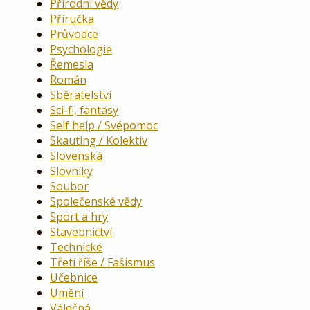
Přírodní vědy
Příručka
Průvodce
Psychologie
Řemesla
Román
Sběratelství
Sci-fi, fantasy
Self help / Svépomoc
Skauting / Kolektiv
Slovenská
Slovníky
Soubor
Společenské vědy
Sport a hry
Stavebnictví
Technické
Třetí říše / Fašismus
Učebnice
Umění
Válečná