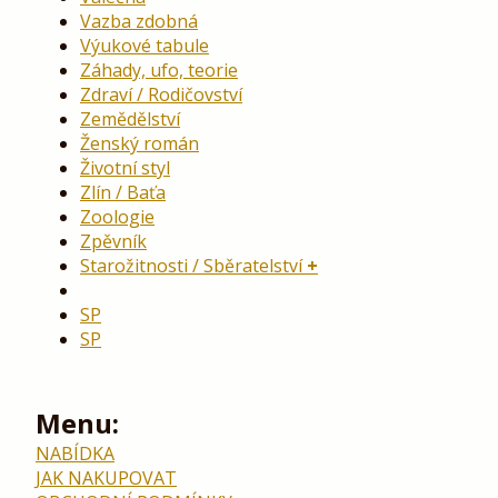
Vazba zdobná
Výukové tabule
Záhady, ufo, teorie
Zdraví / Rodičovství
Zemědělství
Ženský román
Životní styl
Zlín / Baťa
Zoologie
Zpěvník
Starožitnosti / Sběratelství
SP
SP
Menu:
NABÍDKA
JAK NAKUPOVAT