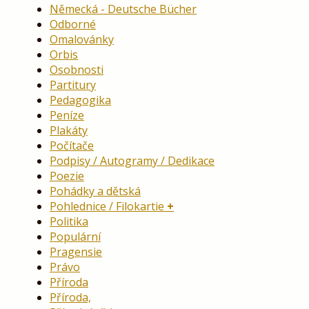
Německá - Deutsche Bücher
Odborné
Omalovánky
Orbis
Osobnosti
Partitury
Pedagogika
Peníze
Plakáty
Počítače
Podpisy / Autogramy / Dedikace
Poezie
Pohádky a dětská
Pohlednice / Filokartie
Politika
Populární
Pragensie
Právo
Příroda
Příroda,