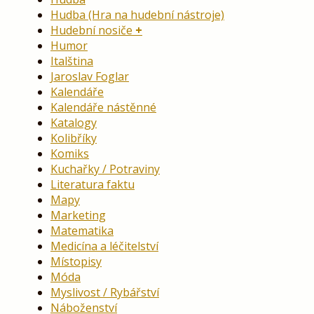
Hudba (Hra na hudební nástroje)
Hudební nosiče
Humor
Italština
Jaroslav Foglar
Kalendáře
Kalendáře nástěnné
Katalogy
Kolibříky
Komiks
Kuchařky / Potraviny
Literatura faktu
Mapy
Marketing
Matematika
Medicína a léčitelství
Místopisy
Móda
Myslivost / Rybářství
Náboženství