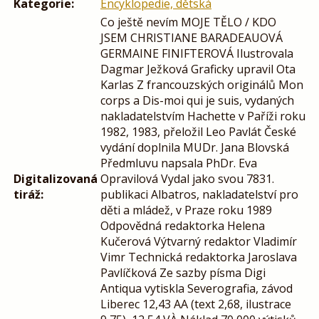
Kategorie:
Encyklopedie, dětská
Co ještě nevím MOJE TĚLO / KDO
JSEM CHRISTIANE BARADEAUOVÁ
GERMAINE FINIFTEROVÁ Ilustrovala
Dagmar Ježková Graficky upravil Ota
Karlas Z francouzských originálů Mon
corps a Dis-moi qui je suis, vydaných
nakladatelstvím Hachette v Paříži roku
1982, 1983, přeložil Leo Pavlát České
vydání doplnila MUDr. Jana Blovská
Předmluvu napsala PhDr. Eva
Digitalizovaná
Opravilová Vydal jako svou 7831.
tiráž:
publikaci Albatros, nakladatelství pro
děti a mládež, v Praze roku 1989
Odpovědná redaktorka Helena
Kučerová Výtvarný redaktor Vladimír
Vimr Technická redaktorka Jaroslava
Pavlíčková Ze sazby písma Digi
Antiqua vytiskla Severografia, závod
Liberec 12,43 AA (text 2,68, ilustrace