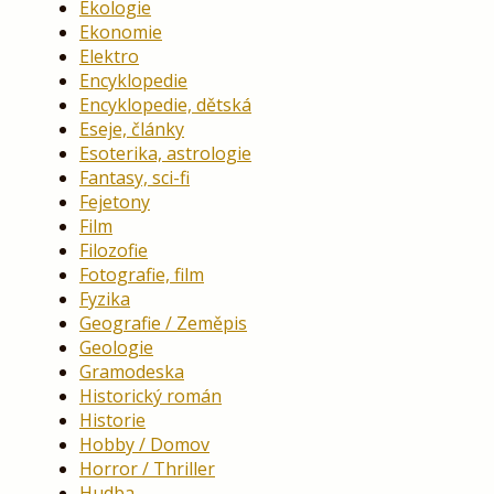
Ekologie
Ekonomie
Elektro
Encyklopedie
Encyklopedie, dětská
Eseje, články
Esoterika, astrologie
Fantasy, sci-fi
Fejetony
Film
Filozofie
Fotografie, film
Fyzika
Geografie / Zeměpis
Geologie
Gramodeska
Historický román
Historie
Hobby / Domov
Horror / Thriller
Hudba