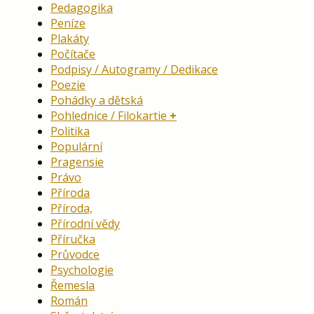
Pedagogika
Peníze
Plakáty
Počítače
Podpisy / Autogramy / Dedikace
Poezie
Pohádky a dětská
Pohlednice / Filokartie
Politika
Populární
Pragensie
Právo
Příroda
Příroda,
Přírodní vědy
Příručka
Průvodce
Psychologie
Řemesla
Román