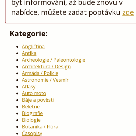
být informováni, až bude znovu v
nabídce, můžete zadat poptávku
zde
Kategorie:
Angličtina
Antika
Archeologie / Paleontologie
Architektura / Design
Armáda / Policie
Astronomie / Vesmír
Atlasy
Auto moto
Báje a pověsti
Beletrie
Biografie
Biologie
Botanika / Flóra
Časopisy