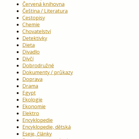
Červená knihovna
Čeština / Literatura
Cestopisy
Chemie
Chovatelství
Detektivky
Dieta
Divadlo
Dívčí
Dobrodružné
Dokumenty / průkazy
Doprava
Drama
Egypt
Ekologie
Ekonomie
Elektro
Encyklopedie
Encyklopedie, dětská
Eseje, články