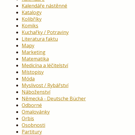
Kalendáře nástěnné
Katalogy
Kolibříky
Komiks
Kuchařky / Potraviny
Literatura faktu
Mapy
Marketing
Matematika
Medicína a léčitelství
Místopisy
Móda
Myslivost / Rybářství
Náboženství
Německá - Deutsche Bücher
Odborné
Omalovánky
Orbis
Osobnosti
Partitury