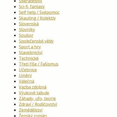
Sběratelství
Sci-fi, fantasy
Self help / Svépomoc
Skauting / Kolektiv
Slovenská
Slovníky
Soubor
Společenské vědy
Sport a hry
Stavebnictví
Technické
Třetí říše / Fašismus
Učebnice
Umění
Válečná
Vazba zdobná
Výukové tabule
Záhady, ufo, teorie
Zdraví / Rodičovství
Zemědělství
Ženský román