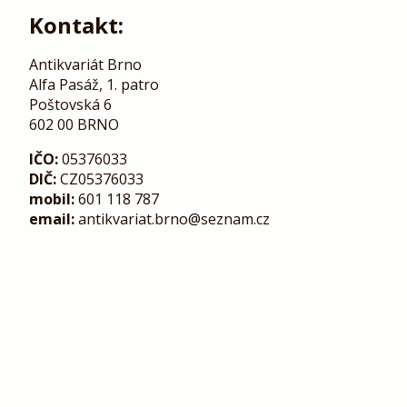
Kontakt:
Antikvariát Brno
Alfa Pasáž, 1. patro
Poštovská 6
602 00 BRNO
IČO:
05376033
DIČ:
CZ05376033
mobil:
601 118 787
email:
antikvariat.brno@seznam.cz