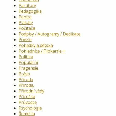
Partitury
Pedagogika
Peníze
Plakáty
Počítače
Podpisy / Autogramy / Dedikace
Poezie
Pohádky a dětská
Pohlednice / Filokartie
Politika
Populární
Pragensie
Právo
Příroda
Příroda,
Přírodní vědy
Příručka
Průvodce
Psychologie
Řemesla