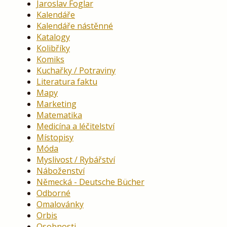
Jaroslav Foglar
Kalendáře
Kalendáře nástěnné
Katalogy
Kolibříky
Komiks
Kuchařky / Potraviny
Literatura faktu
Mapy
Marketing
Matematika
Medicína a léčitelství
Místopisy
Móda
Myslivost / Rybářství
Náboženství
Německá - Deutsche Bücher
Odborné
Omalovánky
Orbis
Osobnosti