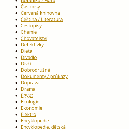
Botanika / Flóra
Časopisy
Červená knihovna
Čeština / Literatura
Cestopisy
Chemie
Chovatelství
Detektivky
Dieta
Divadlo
Dívčí
Dobrodružné
Dokumenty / průkazy
Doprava
Drama
Egypt
Ekologie
Ekonomie
Elektro
Encyklopedie
Encyklopedie, dětská