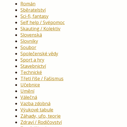
Román
Sběratelství
Sci-fi, fantasy
Self help / Svépomoc
Skauting / Kolektiv
Slovenská
Slovníky
Soubor
Společenské vědy
Sport a hry
Stavebnictví
Technické
Třetí říše / Fašismus
Učebnice
Umění
Válečná
Vazba zdobná
Výukové tabule
Záhady, ufo, teorie
Zdraví / Rodičovství