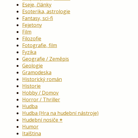
Eseje, články
Esoterika, astrologie
Fantasy, sci-fi
Fejetony
Film
Filozofie
Fotografie, film
Fyzika
Geografie / Zeměpis
Geologie
Gramodeska
Historický román
Historie
Hobby / Domov
Horror / Thriller
Hudba
Hudba (Hra na hudební nástroje)
Hudební nosiče
Humor
Italština