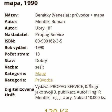
mapa, 1990
Název:
Benátky (Venezia) : průvodce + mapa
Autor:
Mentlík, Roman
Autor:
Ubry, Jiří
Nakladatel:
Propag-Service
ISBN:
80-900162-3-5
Rok vydání:
1990
Počet stran:
18
Stav:
Dobrý
Vazba:
sešit
Kategorie:
Mapy
Kategorie:
Průvodce
Vydává: PROPAG-SERVICE, 0. Šlegr
Digitalizovaná
jako svoji 3. publikact. Autoři: Ing. R.
tiráž:
Mentlík, Ing. J. Ubry. Náklad 10.000 ks.