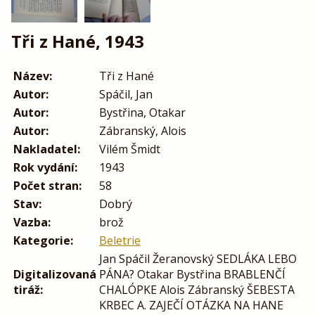
Tři z Hané, 1943
Název:
Tři z Hané
Autor:
Spáčil, Jan
Autor:
Bystřina, Otakar
Autor:
Zábranský, Alois
Nakladatel:
Vilém Šmidt
Rok vydání:
1943
Počet stran:
58
Stav:
Dobrý
Vazba:
brož
Kategorie:
Beletrie
Jan Spáčil Žeranovský SEDLÁKA LEBO
Digitalizovaná
PÁNA? Otakar Bystřina BRABLENČÍ
tiráž:
CHALÓPKE Alois Zábranský ŠEBESTA
KRBEC A. ZAJEČÍ OTÁZKA ΝΑ HANE