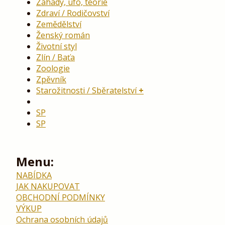
Záhady, ufo, teorie
Zdraví / Rodičovství
Zemědělství
Ženský román
Životní styl
Zlín / Baťa
Zoologie
Zpěvník
Starožitnosti / Sběratelství
SP
SP
Menu:
NABÍDKA
JAK NAKUPOVAT
OBCHODNÍ PODMÍNKY
VÝKUP
Ochrana osobních údajů