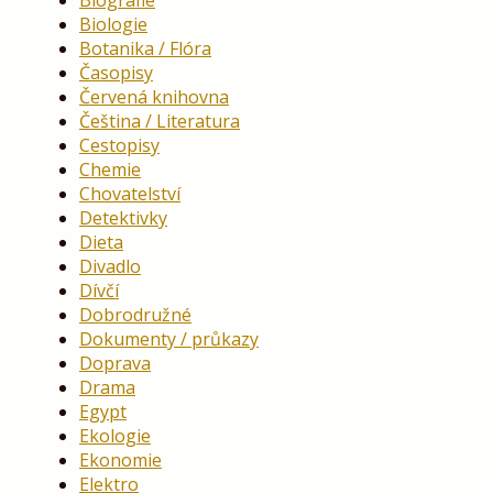
Biografie
Biologie
Botanika / Flóra
Časopisy
Červená knihovna
Čeština / Literatura
Cestopisy
Chemie
Chovatelství
Detektivky
Dieta
Divadlo
Dívčí
Dobrodružné
Dokumenty / průkazy
Doprava
Drama
Egypt
Ekologie
Ekonomie
Elektro