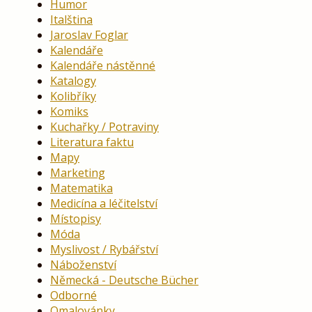
Humor
Italština
Jaroslav Foglar
Kalendáře
Kalendáře nástěnné
Katalogy
Kolibříky
Komiks
Kuchařky / Potraviny
Literatura faktu
Mapy
Marketing
Matematika
Medicína a léčitelství
Místopisy
Móda
Myslivost / Rybářství
Náboženství
Německá - Deutsche Bücher
Odborné
Omalovánky