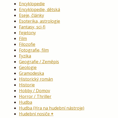
Encyklopedie
Encyklopedie, dětská
Eseje, články
Esoterika, astrologie
Fantasy, sci-fi
Fejetony
Film
Filozofie
Fotografie, film
Fyzika
Geografie / Zeměpis
Geologie
Gramodeska
Historický román
Historie
Hobby / Domov
Horror / Thriller
Hudba
Hudba (Hra na hudební nástroje)
Hudební nosiče