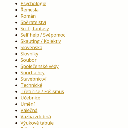
Psychologie
Řemesla
Román
Sběratelství
Sci-fi, fantasy
Self help / Svépomoc
Skauting / Kolektiv
Slovenská
Slovníky
Soubor
Společenské vědy
Sport a hry
Stavebnictví
Technické
Třetí říše / Fašismus
Učebnice
Umění
Válečná
Vazba zdobná
Výukové tabule