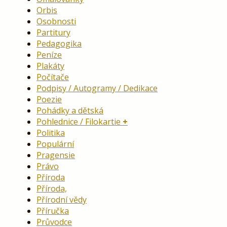
Orbis
Osobnosti
Partitury
Pedagogika
Peníze
Plakáty
Počítače
Podpisy / Autogramy / Dedikace
Poezie
Pohádky a dětská
Pohlednice / Filokartie
Politika
Populární
Pragensie
Právo
Příroda
Příroda,
Přírodní vědy
Příručka
Průvodce