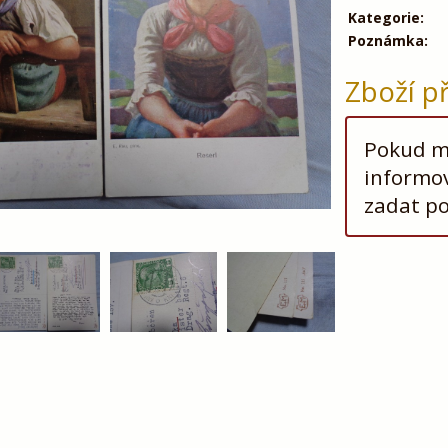
Kategorie:
Poznámka:
Zboží p
Pokud má
informov
zadat p