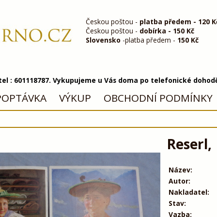
Českou poštou -
platba předem - 120 K
Českou poštou -
dobírka - 150 Kč
Slovensko
-platba předem -
150 Kč
 tel : 601118787. Vykupujeme u Vás doma po telefonické dohod
POPTÁVKA
VÝKUP
OBCHODNÍ PODMÍNKY
Reserl,
Název:
Autor:
Nakladatel:
Stav:
Vazba: