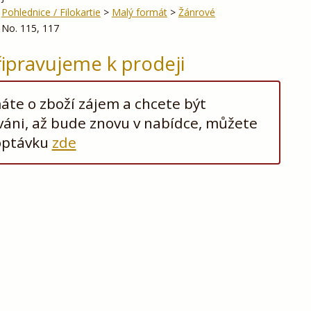
Pohlednice / Filokartie
>
Malý formát
>
Žánrové
No. 115, 117
řipravujeme k prodeji
te o zboží zájem a chcete být
áni, až bude znovu v nabídce, můžete
optávku
zde