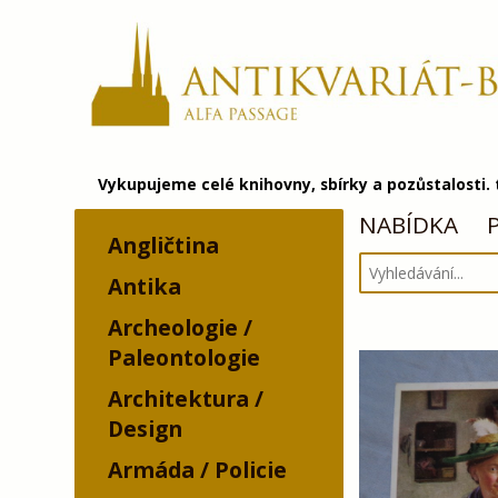
Vykupujeme celé knihovny, sbírky a pozůstalosti.
NABÍDKA
Angličtina
Antika
Archeologie /
Paleontologie
Architektura /
Design
Armáda / Policie