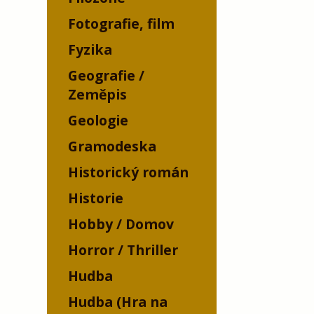
Fotografie, film
Fyzika
Geografie /
Zeměpis
Geologie
Gramodeska
Historický román
Historie
Hobby / Domov
Horror / Thriller
Hudba
Hudba (Hra na