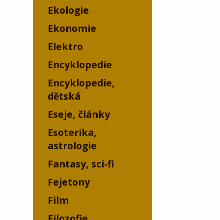
Ekologie
Ekonomie
Elektro
Encyklopedie
Encyklopedie,
dětská
Eseje, články
Esoterika,
astrologie
Fantasy, sci-fi
Fejetony
Film
Filozofie