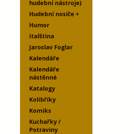
hudební nástroje)
Hudební nosiče
Humor
Italština
Jaroslav Foglar
Kalendáře
Kalendáře
nástěnné
Katalogy
Kolibříky
Komiks
Kuchařky /
Potraviny