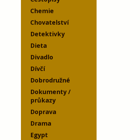
Chemie
Chovatelství
Detektivky
Dieta
Divadlo
Dívčí
Dobrodružné
Dokumenty /
průkazy
Doprava
Drama
Egypt