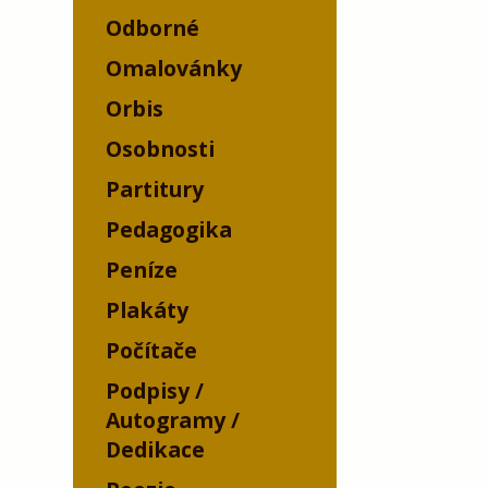
Odborné
Omalovánky
Orbis
Osobnosti
Partitury
Pedagogika
Peníze
Plakáty
Počítače
Podpisy /
Autogramy /
Dedikace