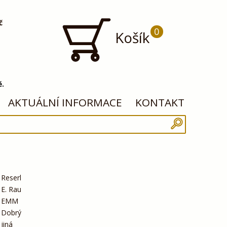
č
0
Košík
ě.
AKTUÁLNÍ INFORMACE
KONTAKT
Reserl
E. Rau
EMM
Dobrý
jiná