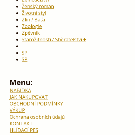
Ženský román
Životní styl
Zlín / Baťa
Zoologie
Zpěvník
Starožitnosti / Sběratelství
SP
SP
Menu:
NABÍDKA
JAK NAKUPOVAT
OBCHODNÍ PODMÍNKY
VÝKUP
Ochrana osobních údajů
KONTAKT
HLÍDACÍ PES