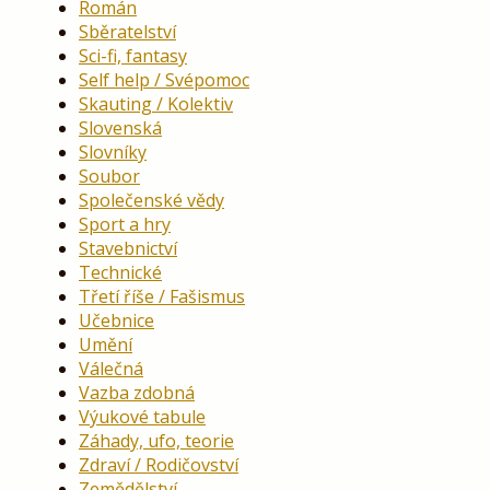
Román
Sběratelství
Sci-fi, fantasy
Self help / Svépomoc
Skauting / Kolektiv
Slovenská
Slovníky
Soubor
Společenské vědy
Sport a hry
Stavebnictví
Technické
Třetí říše / Fašismus
Učebnice
Umění
Válečná
Vazba zdobná
Výukové tabule
Záhady, ufo, teorie
Zdraví / Rodičovství
Zemědělství