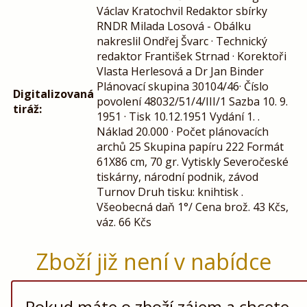
Václav Kratochvil Redaktor sbírky
RNDR Milada Losová - Obálku
nakreslil Ondřej Švarc · Technický
redaktor František Strnad · Korektoři
Vlasta Herlesová a Dr Jan Binder
Plánovací skupina 30104/46· Číslo
Digitalizovaná
povolení 48032/51/4/III/1 Sazba 10. 9.
tiráž:
1951 · Tisk 10.12.1951 Vydání 1. .
Náklad 20.000 · Počet plánovacích
archů 25 Skupina papíru 222 Formát
61X86 cm, 70 gr. Vytiskly Severočeské
tiskárny, národní podnik, závod
Turnov Druh tisku: knihtisk .
Všeobecná daň 1°/ Cena brož. 43 Kčs,
váz. 66 Kčs
Zboží již není v nabídce
Pokud máte o zboží zájem a chcete