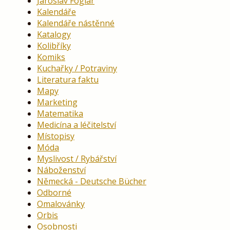
Jaroslav Foglar
Kalendáře
Kalendáře nástěnné
Katalogy
Kolibříky
Komiks
Kuchařky / Potraviny
Literatura faktu
Mapy
Marketing
Matematika
Medicína a léčitelství
Místopisy
Móda
Myslivost / Rybářství
Náboženství
Německá - Deutsche Bücher
Odborné
Omalovánky
Orbis
Osobnosti