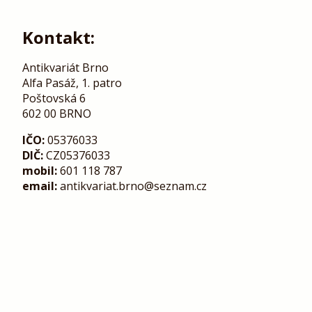
Kontakt:
Antikvariát Brno
Alfa Pasáž, 1. patro
Poštovská 6
602 00 BRNO
IČO:
05376033
DIČ:
CZ05376033
mobil:
601 118 787
email:
antikvariat.brno@seznam.cz