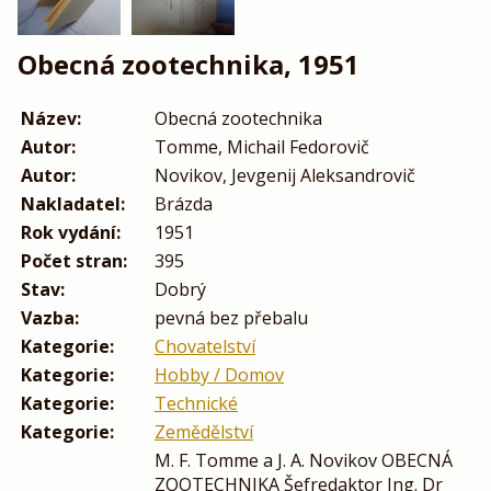
Obecná zootechnika, 1951
Název:
Obecná zootechnika
Autor:
Tomme, Michail Fedorovič
Autor:
Novikov, Jevgenij Aleksandrovič
Nakladatel:
Brázda
Rok vydání:
1951
Počet stran:
395
Stav:
Dobrý
Vazba:
pevná bez přebalu
Kategorie:
Chovatelství
Kategorie:
Hobby / Domov
Kategorie:
Technické
Kategorie:
Zemědělství
M. F. Tomme a J. A. Novikov OBECNÁ
ZOOTECHNIKA Šefredaktor Ing. Dr