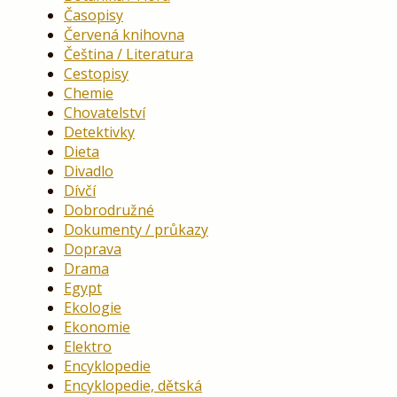
Časopisy
Červená knihovna
Čeština / Literatura
Cestopisy
Chemie
Chovatelství
Detektivky
Dieta
Divadlo
Dívčí
Dobrodružné
Dokumenty / průkazy
Doprava
Drama
Egypt
Ekologie
Ekonomie
Elektro
Encyklopedie
Encyklopedie, dětská