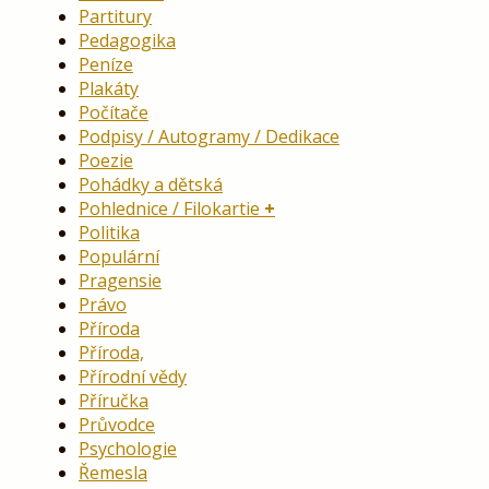
Partitury
Pedagogika
Peníze
Plakáty
Počítače
Podpisy / Autogramy / Dedikace
Poezie
Pohádky a dětská
Pohlednice / Filokartie
Politika
Populární
Pragensie
Právo
Příroda
Příroda,
Přírodní vědy
Příručka
Průvodce
Psychologie
Řemesla