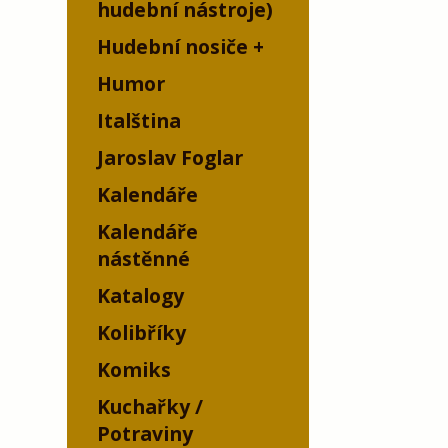
hudební nástroje)
Hudební nosiče
Humor
Italština
Jaroslav Foglar
Kalendáře
Kalendáře
nástěnné
Katalogy
Kolibříky
Komiks
Kuchařky /
Potraviny