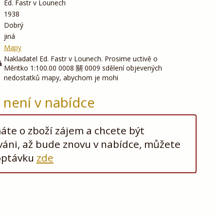
Ed. Fastr v Lounech
1938
Dobrý
jiná
Mapy
Nakladatel Ed. Fastr v Lounech. Prosime uctivě o
á
Měritko 1:100.00 0008 關 0009 sdělení objevených
nedostatků mapy, abychom je mohi
ž není v nabídce
te o zboží zájem a chcete být
áni, až bude znovu v nabídce, můžete
optávku
zde