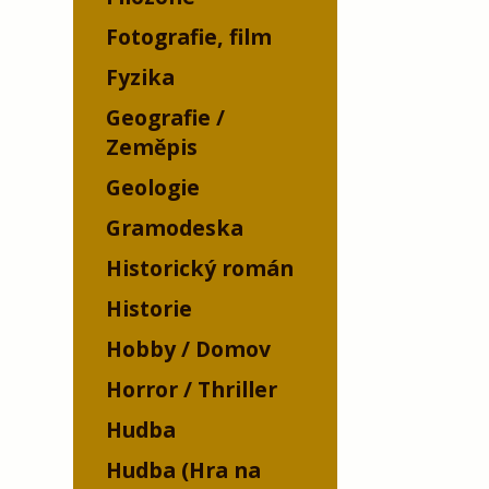
Fotografie, film
Fyzika
Geografie /
Zeměpis
Geologie
Gramodeska
Historický román
Historie
Hobby / Domov
Horror / Thriller
Hudba
Hudba (Hra na