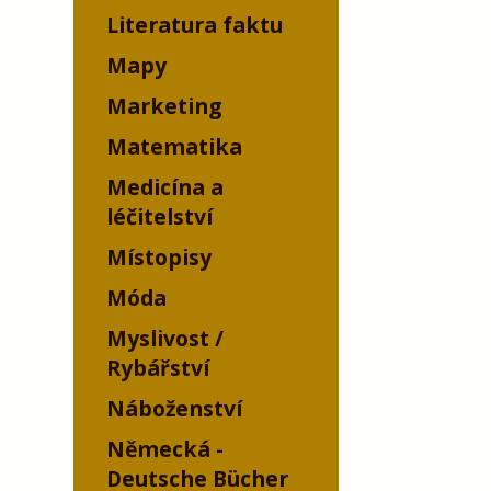
Literatura faktu
Mapy
Marketing
Matematika
Medicína a
léčitelství
Místopisy
Móda
Myslivost /
Rybářství
Náboženství
Německá -
Deutsche Bücher