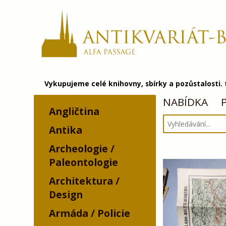
Vykupujeme celé knihovny, sbírky a pozůstalosti.
NABÍDKA
Angličtina
Antika
Archeologie /
Paleontologie
Architektura /
Design
Armáda / Policie