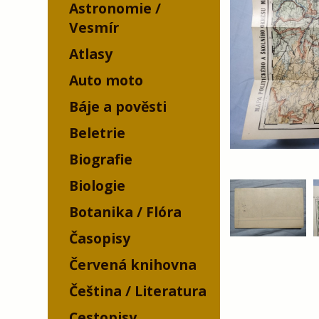
Astronomie /
Vesmír
Atlasy
Auto moto
Báje a pověsti
Beletrie
Biografie
Biologie
Botanika / Flóra
Časopisy
Červená knihovna
Čeština / Literatura
Cestopisy