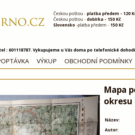
Českou poštou -
platba předem - 120 K
Českou poštou -
dobírka - 150 Kč
Slovensko
-platba předem -
150 Kč
 tel : 601118787. Vykupujeme u Vás doma po telefonické dohod
POPTÁVKA
VÝKUP
OBCHODNÍ PODMÍNKY
Mapa po
okresu 
Název:
Autor: