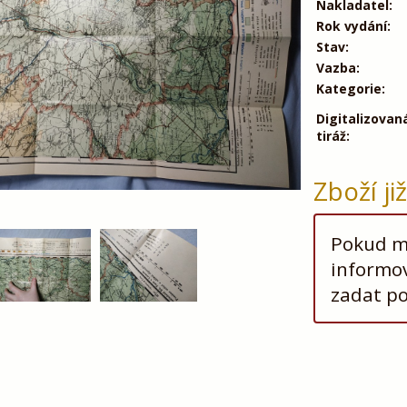
Nakladatel:
Rok vydání:
Stav:
Vazba:
Kategorie:
Digitalizovan
tiráž:
Zboží ji
Pokud má
informov
zadat p