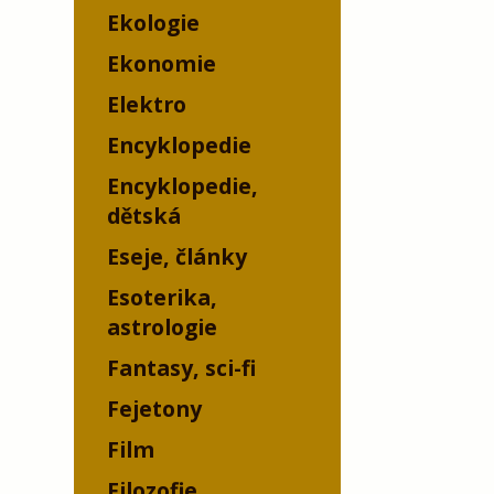
Ekologie
Ekonomie
Elektro
Encyklopedie
Encyklopedie,
dětská
Eseje, články
Esoterika,
astrologie
Fantasy, sci-fi
Fejetony
Film
Filozofie