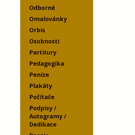
Odborné
Omalovánky
Orbis
Osobnosti
Partitury
Pedagogika
Peníze
Plakáty
Počítače
Podpisy /
Autogramy /
Dedikace