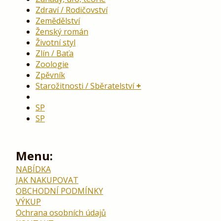
Zdraví / Rodičovství
Zemědělství
Ženský román
Životní styl
Zlín / Baťa
Zoologie
Zpěvník
Starožitnosti / Sběratelství
SP
SP
Menu:
NABÍDKA
JAK NAKUPOVAT
OBCHODNÍ PODMÍNKY
VÝKUP
Ochrana osobních údajů