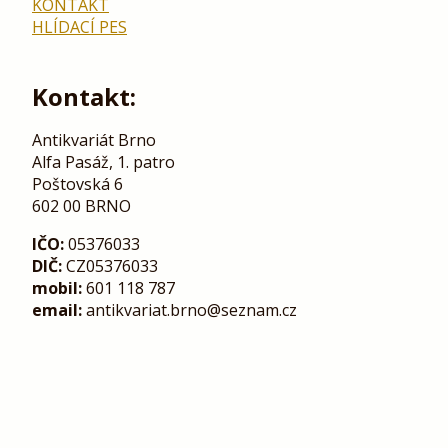
KONTAKT
HLÍDACÍ PES
Kontakt:
Antikvariát Brno
Alfa Pasáž, 1. patro
Poštovská 6
602 00 BRNO
IČO:
05376033
DIČ:
CZ05376033
mobil:
601 118 787
email:
antikvariat.brno@seznam.cz