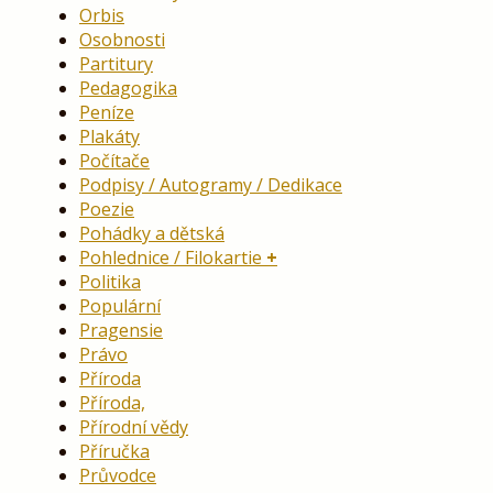
Orbis
Osobnosti
Partitury
Pedagogika
Peníze
Plakáty
Počítače
Podpisy / Autogramy / Dedikace
Poezie
Pohádky a dětská
Pohlednice / Filokartie
Politika
Populární
Pragensie
Právo
Příroda
Příroda,
Přírodní vědy
Příručka
Průvodce