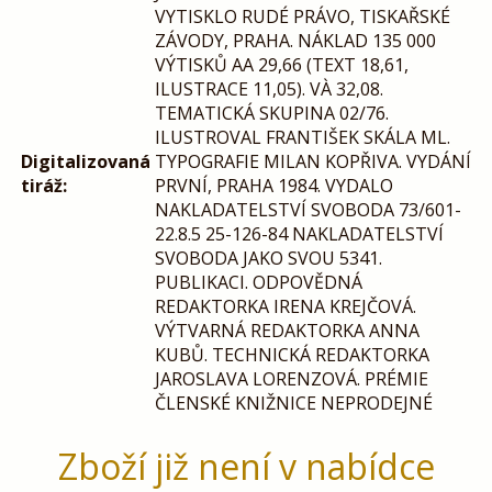
VYTISKLO RUDÉ PRÁVO, TISKAŘSKÉ
ZÁVODY, PRAHA. NÁKLAD 135 000
VÝTISKŮ AA 29,66 (TEXT 18,61,
ILUSTRACE 11,05). VÀ 32,08.
TEMATICKÁ SKUPINA 02/76.
ILUSTROVAL FRANTIŠEK SKÁLA ML.
Digitalizovaná
TYPOGRAFIE MILAN KOPŘIVA. VYDÁNÍ
tiráž:
PRVNÍ, PRAHA 1984. VYDALO
NAKLADATELSTVÍ SVOBODA 73/601-
22.8.5 25-126-84 NAKLADATELSTVÍ
SVOBODA JAKO SVOU 5341.
PUBLIKACI. ODPOVĚDNÁ
REDAKTORKA IRENA KREJČOVÁ.
VÝTVARNÁ REDAKTORKA ANNA
KUBŮ. TECHNICKÁ REDAKTORKA
JAROSLAVA LORENZOVÁ. PRÉMIE
ČLENSKÉ KNIŽNICE NEPRODEJNÉ
Zboží již není v nabídce