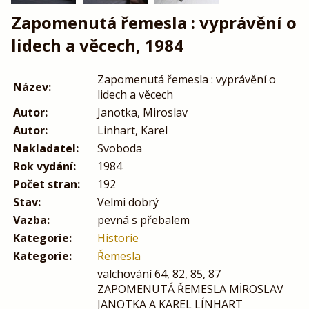
Zapomenutá řemesla : vyprávění o
lidech a věcech, 1984
Zapomenutá řemesla : vyprávění o
Název:
lidech a věcech
Autor:
Janotka, Miroslav
Autor:
Linhart, Karel
Nakladatel:
Svoboda
Rok vydání:
1984
Počet stran:
192
Stav:
Velmi dobrý
Vazba:
pevná s přebalem
Kategorie:
Historie
Kategorie:
Řemesla
valchování 64, 82, 85, 87
ZAPOMENUTÁ ŘEMESLA MİROSLAV
JANOTKA A KAREL LÍNHART