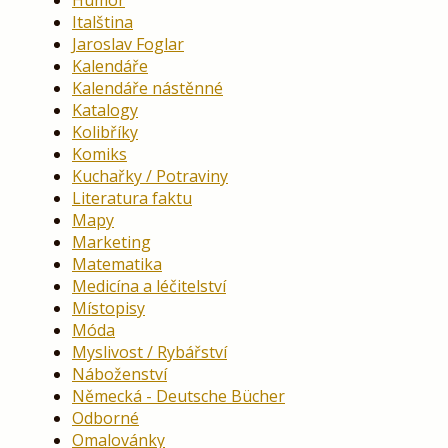
Humor
Italština
Jaroslav Foglar
Kalendáře
Kalendáře nástěnné
Katalogy
Kolibříky
Komiks
Kuchařky / Potraviny
Literatura faktu
Mapy
Marketing
Matematika
Medicína a léčitelství
Místopisy
Móda
Myslivost / Rybářství
Náboženství
Německá - Deutsche Bücher
Odborné
Omalovánky