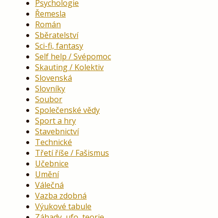
Psychologie
Řemesla
Román
Sběratelství
Sci-fi, fantasy
Self help / Svépomoc
Skauting / Kolektiv
Slovenská
Slovníky
Soubor
Společenské vědy
Sport a hry
Stavebnictví
Technické
Třetí říše / Fašismus
Učebnice
Umění
Válečná
Vazba zdobná
Výukové tabule
Záhady, ufo, teorie