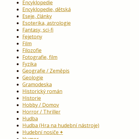
Encyklopedie
Encyklopedie, dětská
Eseje, články
Esoterika, astrologie
Fantasy, sci-fi
Fejetony
Film
Filozofie
Fotografie, film
Fyzika
Geografie / Zeměpis
Geologie
Gramodeska
Historický román
Historie
Hobby / Domov
Horror / Thriller
Hudba
Hudba (Hra na hudební nástroje)
Hudební nosiče