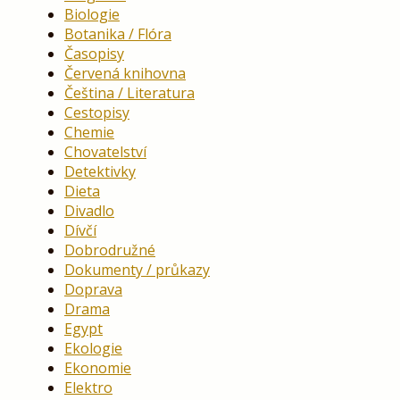
Biologie
Botanika / Flóra
Časopisy
Červená knihovna
Čeština / Literatura
Cestopisy
Chemie
Chovatelství
Detektivky
Dieta
Divadlo
Dívčí
Dobrodružné
Dokumenty / průkazy
Doprava
Drama
Egypt
Ekologie
Ekonomie
Elektro