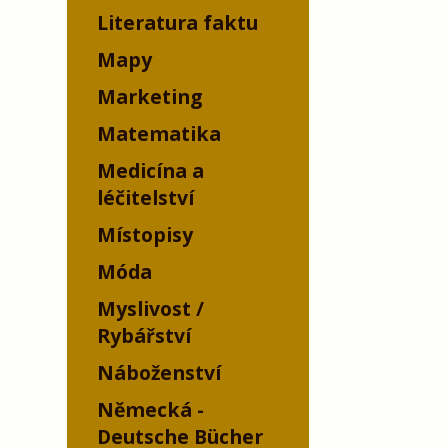
Literatura faktu
Mapy
Marketing
Matematika
Medicína a
léčitelství
Místopisy
Móda
Myslivost /
Rybářství
Náboženství
Německá -
Deutsche Bücher