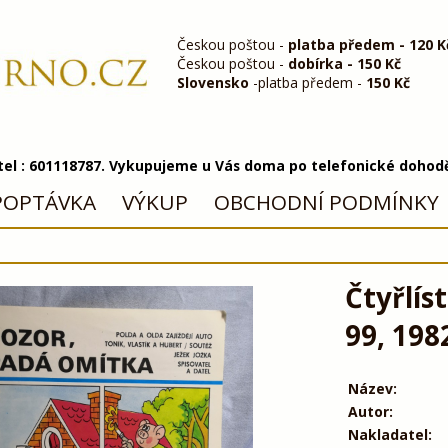
Českou poštou -
platba předem - 120 K
Českou poštou -
dobírka - 150 Kč
Slovensko
-platba předem -
150 Kč
 tel : 601118787. Vykupujeme u Vás doma po telefonické dohod
POPTÁVKA
VÝKUP
OBCHODNÍ PODMÍNKY
Čtyřlís
99, 198
Název:
Autor:
Nakladatel: