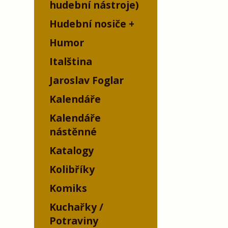
hudební nástroje)
Hudební nosiče
Humor
Italština
Jaroslav Foglar
Kalendáře
Kalendáře
nástěnné
Katalogy
Kolibříky
Komiks
Kuchařky /
Potraviny