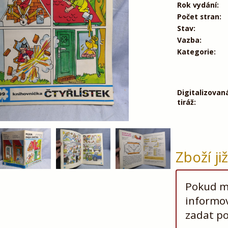
Rok vydání:
Počet stran:
Stav:
Vazba:
Kategorie:
Digitalizovan
tiráž:
Zboží ji
Pokud má
informov
zadat p