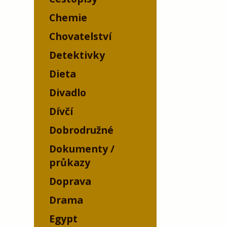
Chemie
Chovatelství
Detektivky
Dieta
Divadlo
Dívčí
Dobrodružné
Dokumenty /
průkazy
Doprava
Drama
Egypt