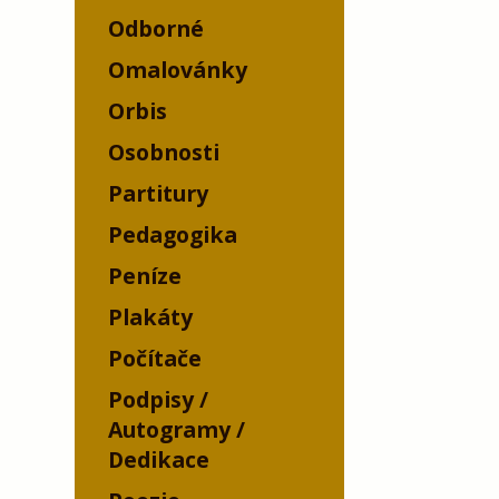
Odborné
Omalovánky
Orbis
Osobnosti
Partitury
Pedagogika
Peníze
Plakáty
Počítače
Podpisy /
Autogramy /
Dedikace