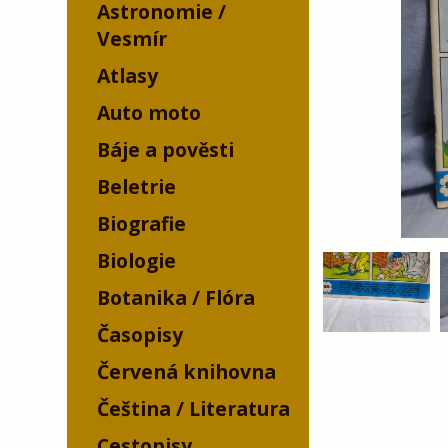
Astronomie /
Vesmír
Atlasy
Auto moto
Báje a pověsti
Beletrie
Biografie
Biologie
Botanika / Flóra
Časopisy
Červená knihovna
Čeština / Literatura
Cestopisy