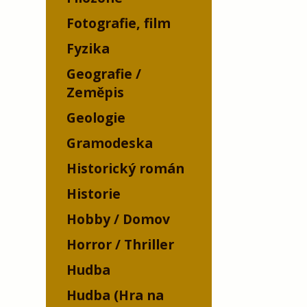
Fotografie, film
Fyzika
Geografie /
Zeměpis
Geologie
Gramodeska
Historický román
Historie
Hobby / Domov
Horror / Thriller
Hudba
Hudba (Hra na