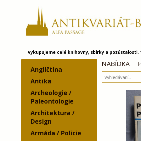
Vykupujeme celé knihovny, sbírky a pozůstalosti.
NABÍDKA
Angličtina
Antika
Archeologie /
Paleontologie
Architektura /
Design
Armáda / Policie