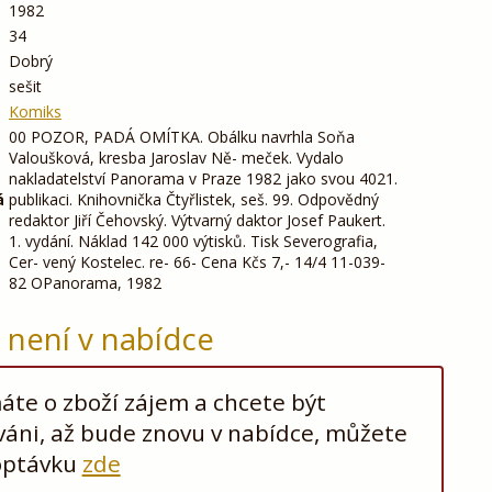
1982
34
Dobrý
sešit
Komiks
00 POZOR, PADÁ OMÍTKA. Obálku navrhla Soňa
Valoušková, kresba Jaroslav Ně- meček. Vydalo
nakladatelství Panorama v Praze 1982 jako svou 4021.
á
publikaci. Knihovnička Čtyřlistek, seš. 99. Odpovědný
redaktor Jiří Čehovský. Výtvarný daktor Josef Paukert.
1. vydání. Náklad 142 000 výtisků. Tisk Severografia,
Cer- vený Kostelec. re- 66- Cena Kčs 7,- 14/4 11-039-
82 OPanorama, 1982
ž není v nabídce
te o zboží zájem a chcete být
áni, až bude znovu v nabídce, můžete
optávku
zde