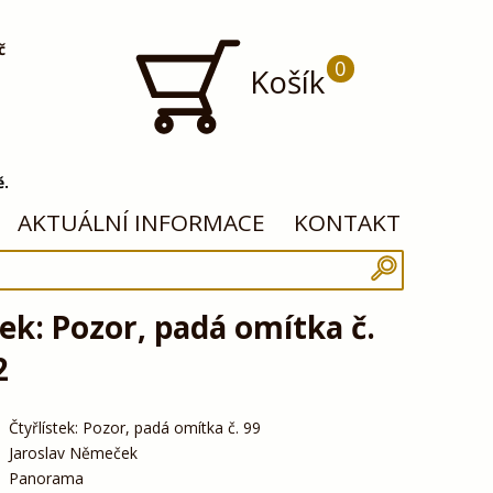
č
0
Košík
ě.
AKTUÁLNÍ INFORMACE
KONTAKT
tek: Pozor, padá omítka č.
2
Čtyřlístek: Pozor, padá omítka č. 99
Jaroslav Němeček
Panorama