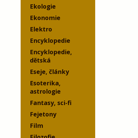
Ekologie
Ekonomie
Elektro
Encyklopedie
Encyklopedie,
dětská
Eseje, články
Esoterika,
astrologie
Fantasy, sci-fi
Fejetony
Film
Filozofie