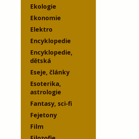
Ekologie
Ekonomie
Elektro
Encyklopedie
Encyklopedie,
dětská
Eseje, články
Esoterika,
astrologie
Fantasy, sci-fi
Fejetony
Film
Filozofie