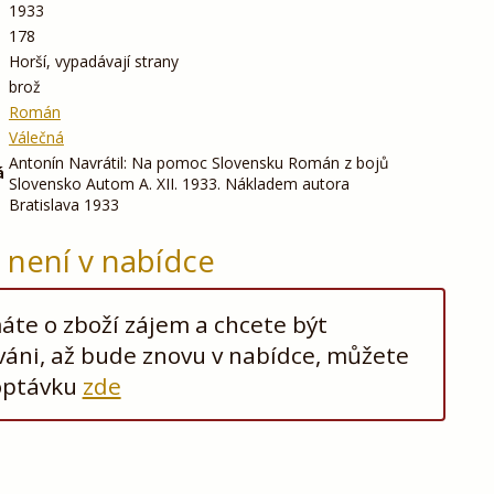
1933
178
Horší, vypadávají strany
brož
Román
Válečná
Antonín Navrátil: Na pomoc Slovensku Román z bojů
á
Slovensko Autom A. XII. 1933. Nákladem autora
Bratislava 1933
ž není v nabídce
te o zboží zájem a chcete být
áni, až bude znovu v nabídce, můžete
optávku
zde