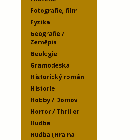
Fotografie, film
Fyzika
Geografie /
Zeměpis
Geologie
Gramodeska
Historický román
Historie
Hobby / Domov
Horror / Thriller
Hudba
Hudba (Hra na