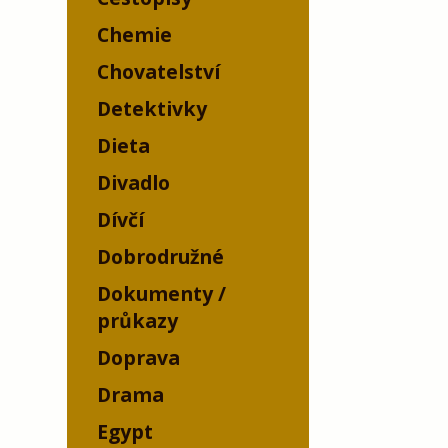
Chemie
Chovatelství
Detektivky
Dieta
Divadlo
Dívčí
Dobrodružné
Dokumenty /
průkazy
Doprava
Drama
Egypt