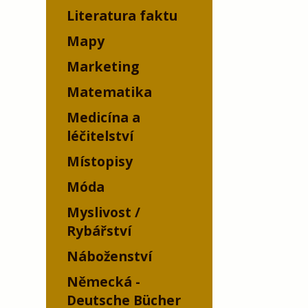
Literatura faktu
Mapy
Marketing
Matematika
Medicína a
léčitelství
Místopisy
Móda
Myslivost /
Rybářství
Náboženství
Německá -
Deutsche Bücher