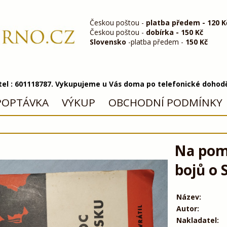
Českou poštou -
platba předem - 120 K
Českou poštou -
dobírka - 150 Kč
Slovensko
-platba předem -
150 Kč
 tel : 601118787. Vykupujeme u Vás doma po telefonické dohod
POPTÁVKA
VÝKUP
OBCHODNÍ PODMÍNKY
Na pom
bojů o 
Název:
Autor:
Nakladatel: