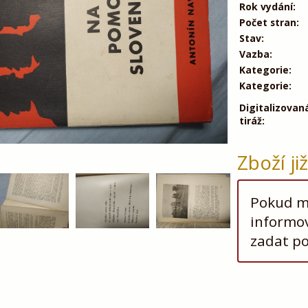
Rok vydání:
Počet stran:
Stav:
Vazba:
Kategorie:
Kategorie:
Digitalizovan
tiráž:
Zboží ji
Pokud má
informov
zadat p