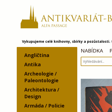
Vykupujeme celé knihovny, sbírky a pozůstalosti.
NABÍDKA
Angličtina
Antika
Archeologie /
Paleontologie
Architektura /
Design
Armáda / Policie