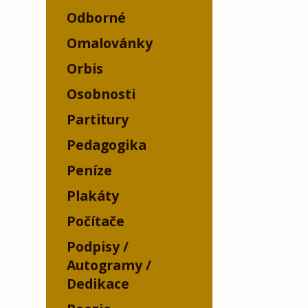
Odborné
Omalovánky
Orbis
Osobnosti
Partitury
Pedagogika
Peníze
Plakáty
Počítače
Podpisy /
Autogramy /
Dedikace