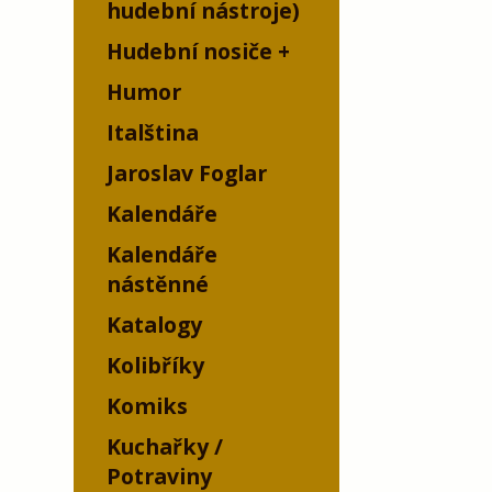
hudební nástroje)
Hudební nosiče
Humor
Italština
Jaroslav Foglar
Kalendáře
Kalendáře
nástěnné
Katalogy
Kolibříky
Komiks
Kuchařky /
Potraviny