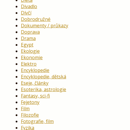
Divadlo
Dívčí
Dobrodružné
Dokumenty / průkazy
Doprava
Drama
Egypt
Ekologie
Ekonomie
Elektro
Encyklopedie
Encyklopedie, dětská
Eseje, články
Esoterika, astrologie
Fantasy, sci-fi
Fejetony
Film
Filozofie
Fotografie, film
Fyzika