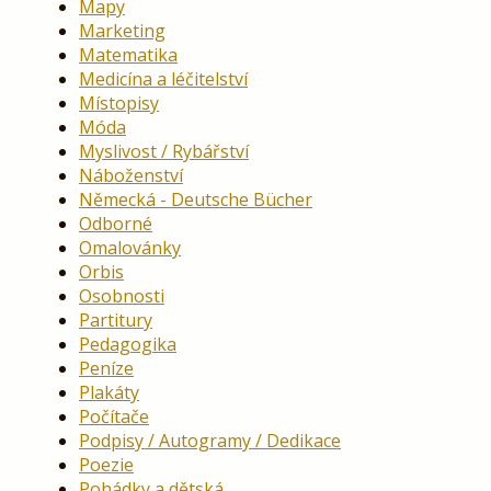
Mapy
Marketing
Matematika
Medicína a léčitelství
Místopisy
Móda
Myslivost / Rybářství
Náboženství
Německá - Deutsche Bücher
Odborné
Omalovánky
Orbis
Osobnosti
Partitury
Pedagogika
Peníze
Plakáty
Počítače
Podpisy / Autogramy / Dedikace
Poezie
Pohádky a dětská