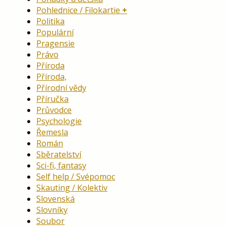
Pohlednice / Filokartie
Politika
Populární
Pragensie
Právo
Příroda
Příroda,
Přírodní vědy
Příručka
Průvodce
Psychologie
Řemesla
Román
Sběratelství
Sci-fi, fantasy
Self help / Svépomoc
Skauting / Kolektiv
Slovenská
Slovníky
Soubor