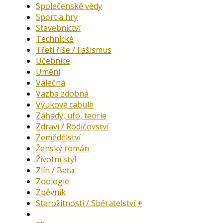
Společenské vědy
Sport a hry
Stavebnictví
Technické
Třetí říše / Fašismus
Učebnice
Umění
Válečná
Vazba zdobná
Výukové tabule
Záhady, ufo, teorie
Zdraví / Rodičovství
Zemědělství
Ženský román
Životní styl
Zlín / Baťa
Zoologie
Zpěvník
Starožitnosti / Sběratelství